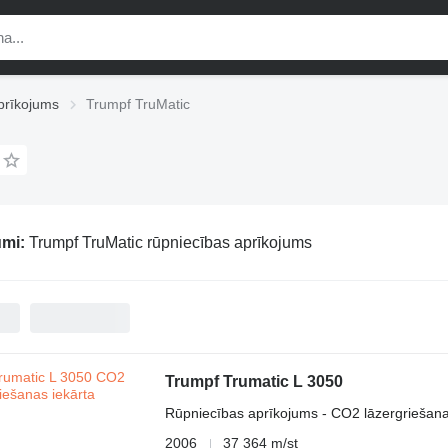
prīkojums
Trumpf TruMatic
umi:
Trumpf TruMatic rūpniecības aprīkojums
Trumpf Trumatic L 3050
Rūpniecības aprīkojums - CO2 lāzergriešana
2006
37 364 m/st