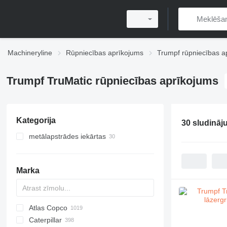
Machineryline
Rūpniecības aprīkojums
Trumpf rūpniecības a
Trumpf TruMatic rūpniecības aprīkojums
Kategorija
30 sludināj
metālapstrādes iekārtas
metāla griešanas iekārtas
metāla preses
lāzergriešanas iekārtas
Marka
šķiedras lāzera iekārtas
CO2 lāzergriešanas iekārtas
turret preses perforators
locīšanas preses
štancēšanas preses
Atlas Copco
PDS
APD
AB
Ensis
VZ
AG3
Caterpillar
Pega
DrillAir
QAS
PDP
E-series
B-series
BM
GFS
VT
Rover
533
Airpure
BySprint Fiber
CK
SR