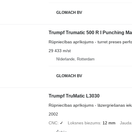
GLOMACH BV
Trumpf Trumatic 500 R I Punching Ma
Rūpniecības aprīkojums - turret preses perfo
29 433 m/st
Nīderlande, Rotterdam
GLOMACH BV
Trumpf TruMatic L3030
Rūpniecības aprīkojums - lāzergriešanas iek
2002
CNC
✓
Loksnes biezums
12 mm
Jauda