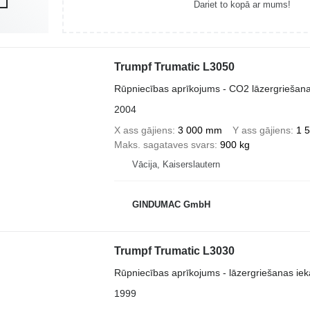
Dariet to kopā ar mums!
Trumpf Trumatic L3050
Rūpniecības aprīkojums - CO2 lāzergriešana
2004
X ass gājiens
3 000 mm
Y ass gājiens
1 
Maks. sagataves svars
900 kg
Vācija, Kaiserslautern
GINDUMAC GmbH
Trumpf Trumatic L3030
Rūpniecības aprīkojums - lāzergriešanas iek
1999