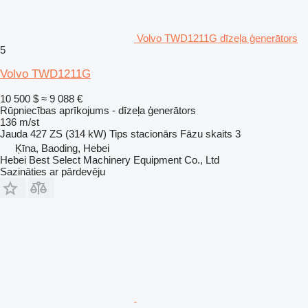
Volvo TWD1211G dīzeļa ģenerātors
5
Volvo TWD1211G
10 500 $
≈ 9 088 €
Rūpniecības aprīkojums - dīzeļa ģenerātors
136 m/st
Jauda
427 ZS (314 kW)
Tips
stacionārs
Fāzu skaits
3
Ķīna, Baoding, Hebei
Hebei Best Select Machinery Equipment Co., Ltd
Sazināties ar pārdevēju