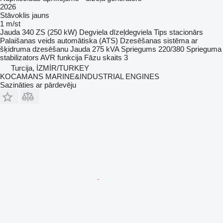
2026
Stāvoklis
jauns
1 m/st
Jauda
340 ZS (250 kW)
Degviela
dīzeļdegviela
Tips
stacionārs
Palaišanas veids
automātiska (ATS)
Dzesēšanas sistēma
ar
šķidruma dzesēšanu
Jauda
275 kVA
Spriegums
220/380
Sprieguma
stabilizators
AVR funkcija
Fāzu skaits
3
Turcija, İZMİR/TURKEY
KOCAMANS MARINE&INDUSTRIAL ENGINES
Sazināties ar pārdevēju