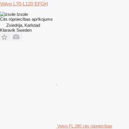
Volvo L70-L120 EFGH
Izsole
Cits rūpniecības aprīkojums
Zviedrija, Karlstad
Klaravik Sweden
Volvo FL 280 cits rūpniecības