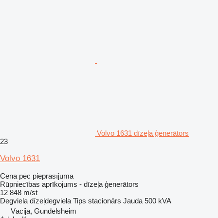
Volvo 1631 dīzeļa ģenerātors
23
Volvo 1631
Cena pēc pieprasījuma
Rūpniecības aprīkojums - dīzeļa ģenerātors
12 848 m/st
Degviela
dīzeļdegviela
Tips
stacionārs
Jauda
500 kVA
Vācija, Gundelsheim