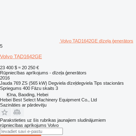
Volvo TAD1642GE dīzeļa ģenerātors
5
Volvo TAD1642GE
23 400 $
≈ 20 250 €
Rūpniecības aprīkojums - dīzeļa ģenerātors
2016
Jauda
769 ZS (565 kW)
Degviela
dīzeļdegviela
Tips
stacionārs
Spriegums
400
Fāzu skaits
3
Ķīna, Baoding, Hebei
Hebei Best Select Machinery Equipment Co., Ltd
Sazināties ar pārdevēju
Parakstieties uz šis rubrikas jaunajiem sludinājumiem
rūpniecības aprīkojums
Volvo