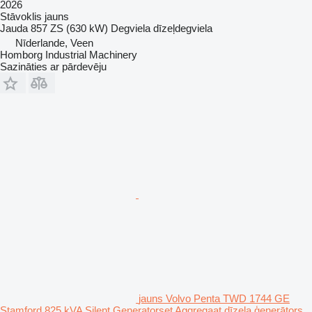
2026
Stāvoklis
jauns
Jauda
857 ZS (630 kW)
Degviela
dīzeļdegviela
Nīderlande, Veen
Homborg Industrial Machinery
Sazināties ar pārdevēju
jauns Volvo Penta TWD 1744 GE
Stamford 825 kVA Silent Generatorset Aggregaat dīzeļa ģenerātors