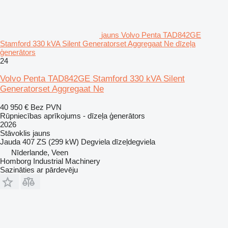
jauns Volvo Penta TAD842GE
Stamford 330 kVA Silent Generatorset Aggregaat Ne dīzeļa
ģenerātors
24
Volvo Penta TAD842GE Stamford 330 kVA Silent
Generatorset Aggregaat Ne
40 950 €
Bez PVN
Rūpniecības aprīkojums - dīzeļa ģenerātors
2026
Stāvoklis
jauns
Jauda
407 ZS (299 kW)
Degviela
dīzeļdegviela
Nīderlande, Veen
Homborg Industrial Machinery
Sazināties ar pārdevēju