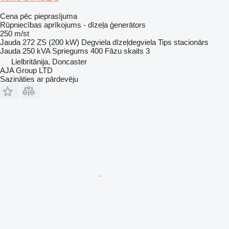
Cena pēc pieprasījuma
Rūpniecības aprīkojums - dīzeļa ģenerātors
250 m/st
Jauda
272 ZS (200 kW)
Degviela
dīzeļdegviela
Tips
stacionārs
Jauda
250 kVA
Spriegums
400
Fāzu skaits
3
Lielbritānija, Doncaster
AJA Group LTD
Sazināties ar pārdevēju