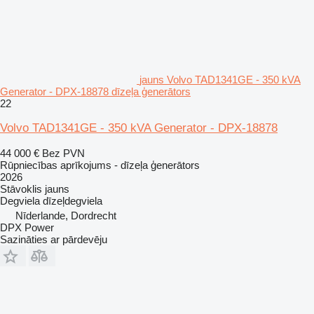
jauns Volvo TAD1341GE - 350 kVA
Generator - DPX-18878 dīzeļa ģenerātors
22
Volvo TAD1341GE - 350 kVA Generator - DPX-18878
44 000 €
Bez PVN
Rūpniecības aprīkojums - dīzeļa ģenerātors
2026
Stāvoklis
jauns
Degviela
dīzeļdegviela
Nīderlande, Dordrecht
DPX Power
Sazināties ar pārdevēju