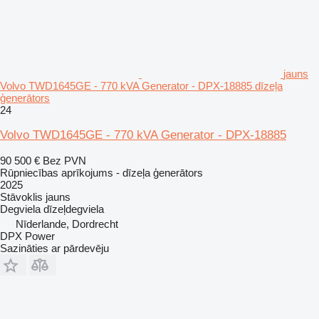
jauns
Volvo TWD1645GE - 770 kVA Generator - DPX-18885 dīzeļa
ģenerātors
24
Volvo TWD1645GE - 770 kVA Generator - DPX-18885
90 500 €
Bez PVN
Rūpniecības aprīkojums - dīzeļa ģenerātors
2025
Stāvoklis
jauns
Degviela
dīzeļdegviela
Nīderlande, Dordrecht
DPX Power
Sazināties ar pārdevēju