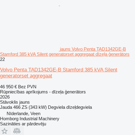
jauns Volvo Penta TAD1342GE-B
Stamford 385 kVA Silent generatorset aggregaat dīzeļa ģenerātors
22
Volvo Penta TAD1342GE-B Stamford 385 kVA Silent
generatorset aggregaat
46 950 €
Bez PVN
Rūpniecības aprīkojums - dīzeļa ģenerātors
2026
Stāvoklis
jauns
Jauda
466 ZS (343 kW)
Degviela
dīzeļdegviela
Nīderlande, Veen
Homborg Industrial Machinery
Sazināties ar pārdevēju