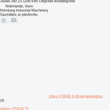
Jauda
280 ZS (206 kW)
Degviela
dīzeļdegviela
Nīderlande, Veen
Homborg Industrial Machinery
Sazināties ar pārdevēju
Volvo STAGE 5 dīzeļa ģenerātors
16
Volvo STAGE 5