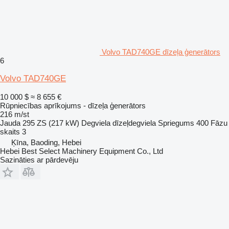
Volvo TAD740GE dīzeļa ģenerātors
6
Volvo TAD740GE
10 000 $
≈ 8 655 €
Rūpniecības aprīkojums - dīzeļa ģenerātors
216 m/st
Jauda
295 ZS (217 kW)
Degviela
dīzeļdegviela
Spriegums
400
Fāzu
skaits
3
Ķīna, Baoding, Hebei
Hebei Best Select Machinery Equipment Co., Ltd
Sazināties ar pārdevēju