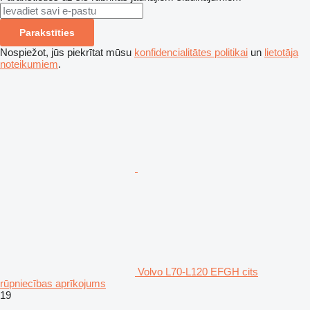
Parakstīties
Nospiežot, jūs piekrītat mūsu
konfidencialitātes politikai
un
lietotāja
noteikumiem
.
Volvo L70-L120 EFGH cits
rūpniecības aprīkojums
19