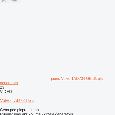
jauns Volvo TAD734 GE dīzeļa
ģenerātors
23
VIDEO
Volvo TAD734 GE
Cena pēc pieprasījuma
Rūpniecības aprīkojums - dīzeļa ģenerātors