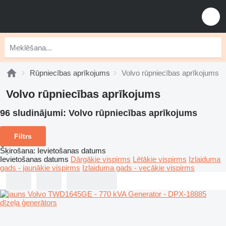
Rūpniecības aprīkojums
Volvo rūpniecības aprīkojums
Volvo rūpniecības aprīkojums
96 sludinājumi:
Volvo rūpniecības aprīkojums
Filtrs
Šķirošana
:
Ievietošanas datums
Ievietošanas datums
Dārgākie vispirms
Lētākie vispirms
Izlaiduma
gads - jaunākie vispirms
Izlaiduma gads - vecākie vispirms