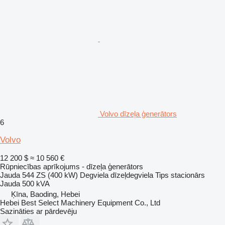
Volvo dīzeļa ģenerātors
6
Volvo
12 200 $
≈ 10 560 €
Rūpniecības aprīkojums - dīzeļa ģenerātors
Jauda
544 ZS (400 kW)
Degviela
dīzeļdegviela
Tips
stacionārs
Jauda
500 kVA
Ķīna, Baoding, Hebei
Hebei Best Select Machinery Equipment Co., Ltd
Sazināties ar pārdevēju