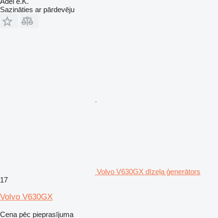
Adel e.K.
Sazināties ar pārdevēju
Volvo V630GX dīzeļa ģenerātors
17
Volvo V630GX
Cena pēc pieprasījuma