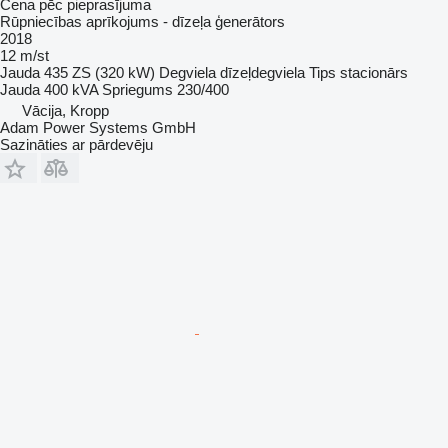
Cena pēc pieprasījuma
Rūpniecības aprīkojums - dīzeļa ģenerātors
2018
12 m/st
Jauda
435 ZS (320 kW)
Degviela
dīzeļdegviela
Tips
stacionārs
Jauda
400 kVA
Spriegums
230/400
Vācija, Kropp
Adam Power Systems GmbH
Sazināties ar pārdevēju