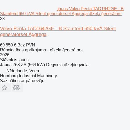
jauns Volvo Penta TAD1642GE - B
Stamford 650 kVA Silent generatorset Aggrega dīzeļa ģenerātors
28
Volvo Penta TAD1642GE - B Stamford 650 kVA Silent
generatorset Aggrega
69 950 €
Bez PVN
Rūpniecības aprīkojums - dīzeļa ģenerātors
2026
Stāvoklis
jauns
Jauda
768 ZS (564 kW)
Degviela
dīzeļdegviela
Nīderlande, Veen
Homborg Industrial Machinery
Sazināties ar pārdevēju