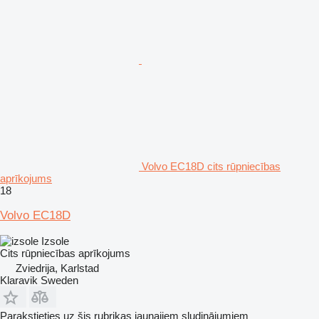
Volvo EC18D cits rūpniecības
aprīkojums
18
Volvo EC18D
Izsole
Cits rūpniecības aprīkojums
Zviedrija, Karlstad
Klaravik Sweden
Parakstieties uz šis rubrikas jaunajiem sludinājumiem