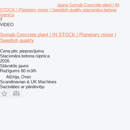
jauna Sumab Concrete plant | IN
STOCK | Planetary mixer | Swedish quality stacionāra betona
rūpnīca
7
VIDEO
Sumab Concrete plant | IN STOCK | Planetary mixer |
Swedish quality
Cena pēc pieprasījuma
Stacionāra betona rūpnīca
2026
Stāvoklis
jauns
Ražīgums
60 m3/h
Alžīrija, Oran
Scandinavian & UK Machines
Sazināties ar pārdevēju