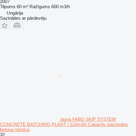
2007
Tilpums
60 m³
Ražīgums
600 m3/h
Ungārija
Sazināties ar pārdevēju
jauna FABO SKIP SYSTEM
CONCRETE BATCHING PLANT | 110m3/h Capacity stacionāra
betona rūpnīca
32