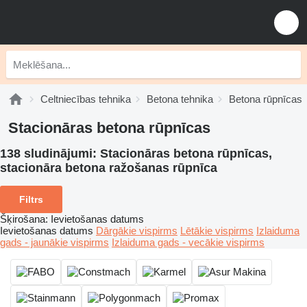
Celtniecības tehnika
Betona tehnika
Betona rūpnīcas
Stacionāras betona rūpnīcas
138 sludinājumi:
Stacionāras betona rūpnīcas,
stacionāra betona ražošanas rūpnīca
Filtrs
Šķirošana
:
Ievietošanas datums
Ievietošanas datums
Dārgākie vispirms
Lētākie vispirms
Izlaiduma
gads - jaunākie vispirms
Izlaiduma gads - vecākie vispirms