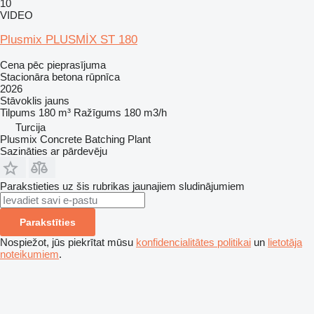
10
VIDEO
Plusmix PLUSMİX ST 180
Cena pēc pieprasījuma
Stacionāra betona rūpnīca
2026
Stāvoklis
jauns
Tilpums
180 m³
Ražīgums
180 m3/h
Turcija
Plusmix Concrete Batching Plant
Sazināties ar pārdevēju
Parakstieties uz šis rubrikas jaunajiem sludinājumiem
Parakstīties
Nospiežot, jūs piekrītat mūsu
konfidencialitātes politikai
un
lietotāja
noteikumiem
.