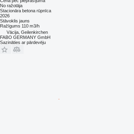
Cena pēc pieprasījuma
No ražotāja
Stacionāra betona rūpnīca
2026
Stāvoklis
jauns
Ražīgums
110 m3/h
Vācija, Geilenkirchen
FABO GERMANY GmbH
Sazināties ar pārdevēju