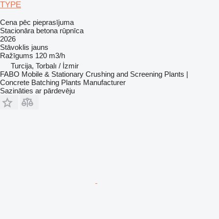
TYPE
Cena pēc pieprasījuma
Stacionāra betona rūpnīca
2026
Stāvoklis
jauns
Ražīgums
120 m3/h
Turcija, Torbalı / İzmir
FABO Mobile & Stationary Crushing and Screening Plants |
Concrete Batching Plants Manufacturer
Sazināties ar pārdevēju