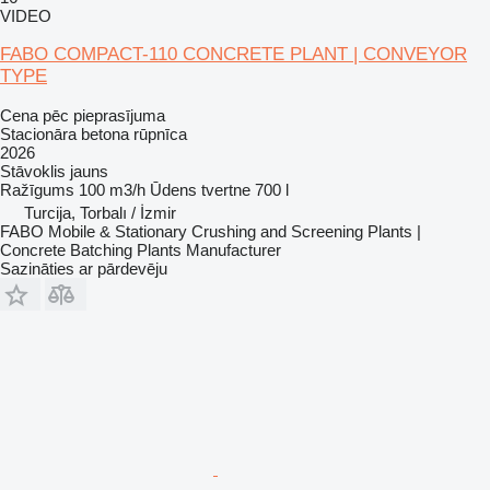
VIDEO
FABO COMPACT-110 CONCRETE PLANT | CONVEYOR
TYPE
Cena pēc pieprasījuma
Stacionāra betona rūpnīca
2026
Stāvoklis
jauns
Ražīgums
100 m3/h
Ūdens tvertne
700 l
Turcija, Torbalı / İzmir
FABO Mobile & Stationary Crushing and Screening Plants |
Concrete Batching Plants Manufacturer
Sazināties ar pārdevēju