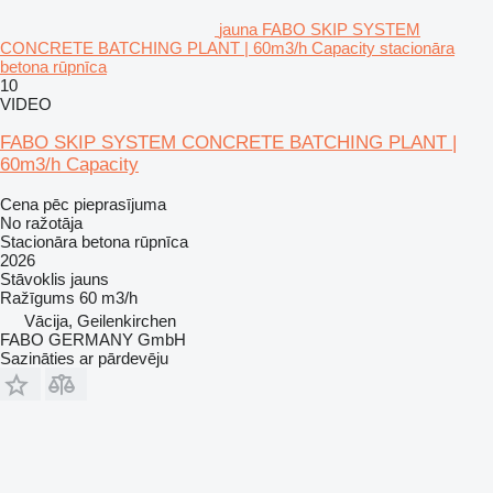
jauna FABO SKIP SYSTEM
CONCRETE BATCHING PLANT | 60m3/h Capacity stacionāra
betona rūpnīca
10
VIDEO
FABO SKIP SYSTEM CONCRETE BATCHING PLANT |
60m3/h Capacity
Cena pēc pieprasījuma
No ražotāja
Stacionāra betona rūpnīca
2026
Stāvoklis
jauns
Ražīgums
60 m3/h
Vācija, Geilenkirchen
FABO GERMANY GmbH
Sazināties ar pārdevēju