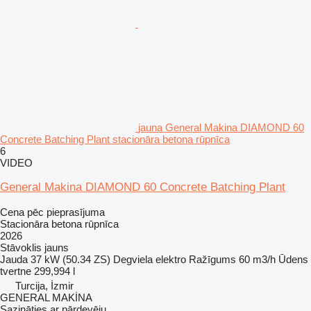
jauna General Makina DIAMOND 60
Concrete Batching Plant stacionāra betona rūpnīca
6
VIDEO
General Makina DIAMOND 60 Concrete Batching Plant
Cena pēc pieprasījuma
Stacionāra betona rūpnīca
2026
Stāvoklis
jauns
Jauda
37 kW (50.34 ZS)
Degviela
elektro
Ražīgums
60 m3/h
Ūdens
tvertne
299,994 l
Turcija, İzmir
GENERAL MAKİNA
Sazināties ar pārdevēju