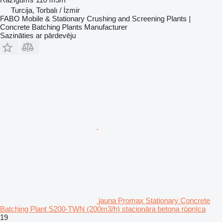
Turcija, Torbalı / İzmir
FABO Mobile & Stationary Crushing and Screening Plants |
Concrete Batching Plants Manufacturer
Sazināties ar pārdevēju
jauna Promax Stationary Concrete
Batching Plant S200-TWN (200m3/h) stacionāra betona rūpnīca
19