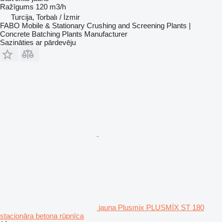
Ražīgums
120 m3/h
Turcija, Torbalı / İzmir
FABO Mobile & Stationary Crushing and Screening Plants |
Concrete Batching Plants Manufacturer
Sazināties ar pārdevēju
jauna Plusmix PLUSMİX ST 180
stacionāra betona rūpnīca