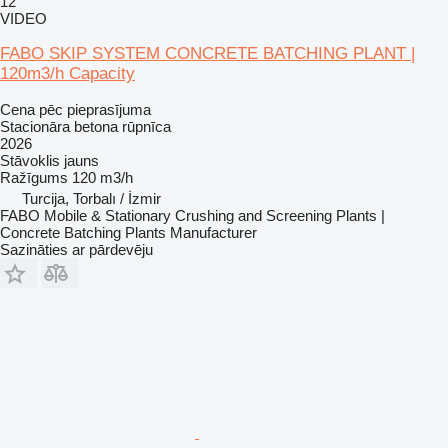
12
VIDEO
FABO SKIP SYSTEM CONCRETE BATCHING PLANT |
120m3/h Capacity
Cena pēc pieprasījuma
Stacionāra betona rūpnīca
2026
Stāvoklis
jauns
Ražīgums
120 m3/h
Turcija, Torbalı / İzmir
FABO Mobile & Stationary Crushing and Screening Plants |
Concrete Batching Plants Manufacturer
Sazināties ar pārdevēju