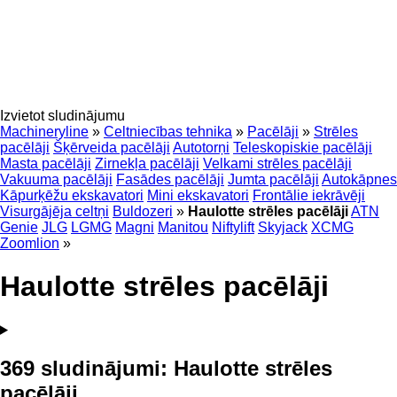
Izvietot sludinājumu
Machineryline
»
Celtniecības tehnika
»
Pacēlāji
»
Strēles
pacēlāji
Šķērveida pacēlāji
Autotorņi
Teleskopiskie pacēlāji
Masta pacēlāji
Zirnekļa pacēlāji
Velkami strēles pacēlāji
Vakuuma pacēlāji
Fasādes pacēlāji
Jumta pacēlāji
Autokāpnes
Kāpurķēžu ekskavatori
Mini ekskavatori
Frontālie iekrāvēji
Visurgājēja celtņi
Buldozeri
»
Haulotte strēles pacēlāji
ATN
Genie
JLG
LGMG
Magni
Manitou
Niftylift
Skyjack
XCMG
Zoomlion
»
Haulotte strēles pacēlāji
369 sludinājumi:
Haulotte strēles
pacēlāji