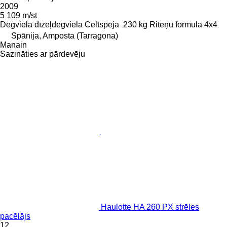
2009
5 109 m/st
Degviela
dīzeļdegviela
Celtspēja
230 kg
Riteņu formula
4x4
Spānija, Amposta (Tarragona)
Manain
Sazināties ar pārdevēju
Haulotte HA 260 PX strēles
pacēlājs
12