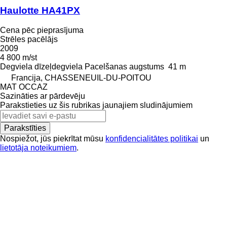
Haulotte HA41PX
Cena pēc pieprasījuma
Strēles pacēlājs
2009
4 800 m/st
Degviela
dīzeļdegviela
Pacelšanas augstums
41 m
Francija, CHASSENEUIL-DU-POITOU
MAT OCCAZ
Sazināties ar pārdevēju
Parakstieties uz šis rubrikas jaunajiem sludinājumiem
Parakstīties
Nospiežot, jūs piekrītat mūsu
konfidencialitātes politikai
un
lietotāja noteikumiem
.