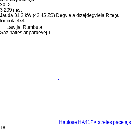
2013
3 209 m/st
Jauda
31.2 kW (42.45 ZS)
Degviela
dīzeļdegviela
Riteņu
formula
4x4
Latvija, Rumbula
Sazināties ar pārdevēju
Haulotte HA41PX strēles pacēlājs
18