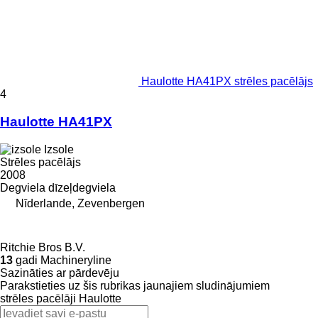
Haulotte HA41PX strēles pacēlājs
4
Haulotte HA41PX
Izsole
Strēles pacēlājs
2008
Degviela
dīzeļdegviela
Nīderlande, Zevenbergen
Ritchie Bros B.V.
13
gadi Machineryline
Sazināties ar pārdevēju
Parakstieties uz šis rubrikas jaunajiem sludinājumiem
strēles pacēlāji
Haulotte