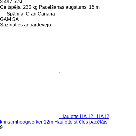
3 497 m/st
Celtspēja
230 kg
Pacelšanas augstums
15 m
Spānija, Gran Canaria
GAM SA
Sazināties ar pārdevēju
Haulotte HA 12 I HA12
knikarmhoogwerker 12m Haulotte strēles pacēlājs
9