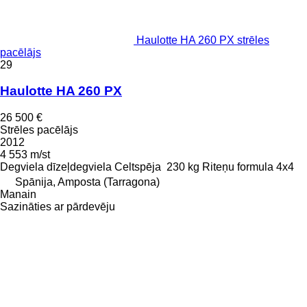
Haulotte HA 260 PX strēles
pacēlājs
29
Haulotte HA 260 PX
26 500 €
Strēles pacēlājs
2012
4 553 m/st
Degviela
dīzeļdegviela
Celtspēja
230 kg
Riteņu formula
4x4
Spānija, Amposta (Tarragona)
Manain
Sazināties ar pārdevēju