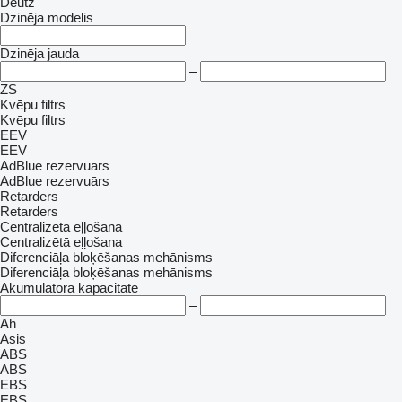
Deutz
Dzinēja modelis
Dzinēja jauda
–
ZS
Kvēpu filtrs
Kvēpu filtrs
EEV
EEV
AdBlue rezervuārs
AdBlue rezervuārs
Retarders
Retarders
Centralizētā eļļošana
Centralizētā eļļošana
Diferenciāļa bloķēšanas mehānisms
Diferenciāļa bloķēšanas mehānisms
Akumulatora kapacitāte
–
Ah
Asis
ABS
ABS
EBS
EBS