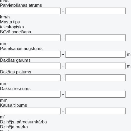
m/st
Pārvietošanas ātrums
–
km/h
Masta tips
teleskopisks
Brīvā pacelšana
–
mm
Pacelšanas augstums
–
m
Dakšas garums
–
m
Dakšas platums
–
mm
Dakšu resnums
–
mm
Kausa tilpums
–
m³
Dzinējs, pārnesumkārba
Dzinēja marka