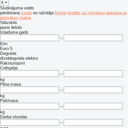
Sludinājuma veids
pārdošana
izsole
no ražotāja
līzings
kredīts
uz nomaksu
apmaiņa ar
piemaksu
maiņa
Stāvoklis
jauns
lietots
Izlaiduma gads
–
Eiro
Euro 5
Degviela
dīzeļdegviela
elektro
Raksturojumi
Celtspēja
–
kg
Pilna masa
–
kg
Pašmasa
–
kg
Darba stundas
–