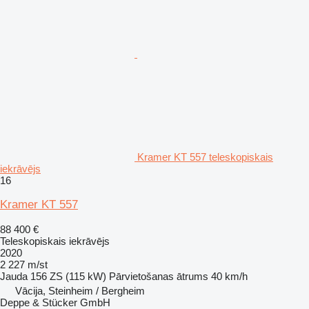
Kramer KT 557 teleskopiskais
iekrāvējs
16
Kramer KT 557
88 400 €
Teleskopiskais iekrāvējs
2020
2 227 m/st
Jauda
156 ZS (115 kW)
Pārvietošanas ātrums
40 km/h
Vācija, Steinheim / Bergheim
Deppe & Stücker GmbH