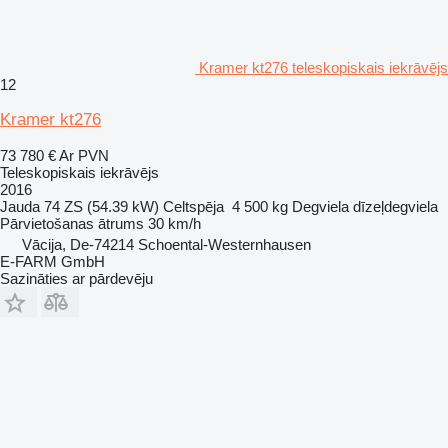
Kramer kt276 teleskopiskais iekrāvējs
12
Kramer kt276
73 780 €
Ar PVN
Teleskopiskais iekrāvējs
2016
Jauda
74 ZS (54.39 kW)
Celtspēja
4 500 kg
Degviela
dīzeļdegviela
Pārvietošanas ātrums
30 km/h
Vācija, De-74214 Schoental-Westernhausen
E-FARM GmbH
Sazināties ar pārdevēju