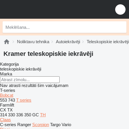
Noliktavu tehnika
Autoiekrāvēji
Teleskopiskie iekrāvēji
Kramer teleskopiskie iekrāvēji
Kategorija
teleskopiskie iekrāvēji
Marka
Nav atrasti rezultāti šim vaicājumam
T-series
Bobcat
553
743
T series
Farmlift
CX
TX
314
330
336
350
GC
TH
Claas
C-series
Ranger
Scorpion
Targo
Vario