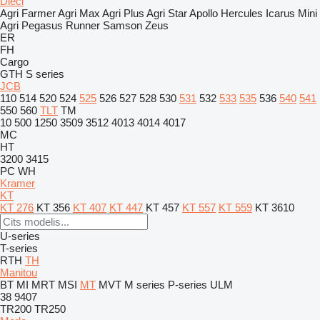
Dieci
Agri Farmer
Agri Max
Agri Plus
Agri Star
Apollo
Hercules
Icarus
Mini
Agri
Pegasus
Runner
Samson
Zeus
ER
FH
Cargo
GTH
S series
JCB
110
514
520
524
525
526
527
528
530
531
532
533
535
536
540
541
550
560
TLT
TM
10
500
1250
3509
3512
4013
4014
4017
MC
HT
3200
3415
PC
WH
Kramer
KT
KT 276
KT 356
KT 407
KT 447
KT 457
KT 557
KT 559
KT 3610
U-series
T-series
RTH
TH
Manitou
BT
MI
MRT
MSI
MT
MVT
M series
P-series
ULM
38
9407
TR200
TR250