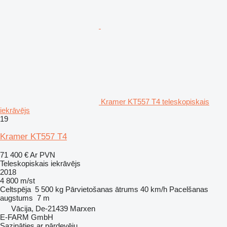
Kramer KT557 T4 teleskopiskais
iekrāvējs
19
Kramer KT557 T4
71 400 €
Ar PVN
Teleskopiskais iekrāvējs
2018
4 800 m/st
Celtspēja
5 500 kg
Pārvietošanas ātrums
40 km/h
Pacelšanas
augstums
7 m
Vācija, De-21439 Marxen
E-FARM GmbH
Sazināties ar pārdevēju