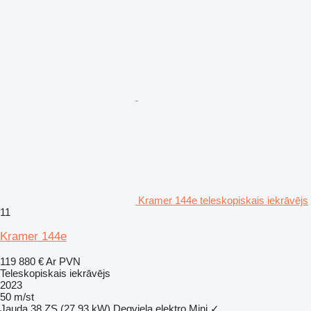
Kramer 144e teleskopiskais iekrāvējs
11
Kramer 144e
119 880 €
Ar PVN
Teleskopiskais iekrāvējs
2023
50 m/st
Jauda
38 ZS (27.93 kW)
Degviela
elektro
Mini
✓