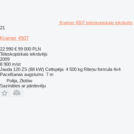
Kramer 4507 teleskopiskais iekrāvējs
21
Kramer 4507
22 990 €
99 000 PLN
Teleskopiskais iekrāvējs
2009
8 900 m/st
Jauda
120 ZS (88 kW)
Celtspēja
4 500 kg
Riteņu formula
4x4
Pacelšanas augstums
7 m
Polija, Złotów
Sazināties ar pārdevēju