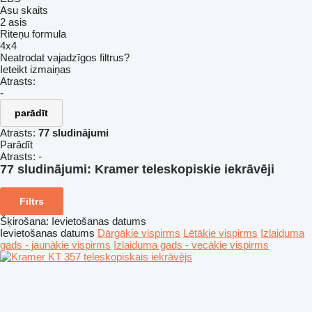
Asu skaits
2 asis
Riteņu formula
4x4
Neatrodat vajadzīgos filtrus?
Ieteikt izmaiņas
Atrasts:
-
parādīt
Atrasts:
77 sludinājumi
Parādīt
Atrasts:
-
77 sludinājumi:
Kramer teleskopiskie iekrāvēji
Filtrs
Šķirošana
:
Ievietošanas datums
Ievietošanas datums
Dārgākie vispirms
Lētākie vispirms
Izlaiduma
gads - jaunākie vispirms
Izlaiduma gads - vecākie vispirms