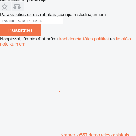
Parakstieties uz šis rubrikas jaunajiem sludinājumiem
Parakstīties
Nospiežot, jūs piekrītat mūsu
konfidencialitātes politikai
un
lietotāja
noteikumiem
.
Kramer kt557 demo teleskopiskais