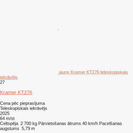
jauns Kramer KT276 teleskopiskais
iekrāvējs
27
Kramer KT276
Cena pēc pieprasījuma
Teleskopiskais iekrāvējs
2025
64 m/st
Celtspēja
2 700 kg
Pārvietošanas ātrums
40 km/h
Pacelšanas
augstums
5,79 m