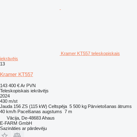
Kramer KT557 teleskopiskais
iekrāvējs
13
Kramer KT557
143 400 €
Ar PVN
Teleskopiskais iekrāvējs
2024
430 m/st
Jauda
156 ZS (115 kW)
Celtspēja
5 500 kg
Pārvietošanas ātrums
40 km/h
Pacelšanas augstums
7 m
Vācija, De-48683 Ahaus
E-FARM GmbH
Sazināties ar pārdevēju