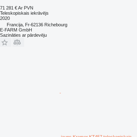
71 281 €
Ar PVN
Teleskopiskais iekrāvējs
2020
Francija, Fr-62136 Richebourg
E-FARM GmbH
Sazināties ar pārdevēju
jauns Kramer KT457 teleskopiskais