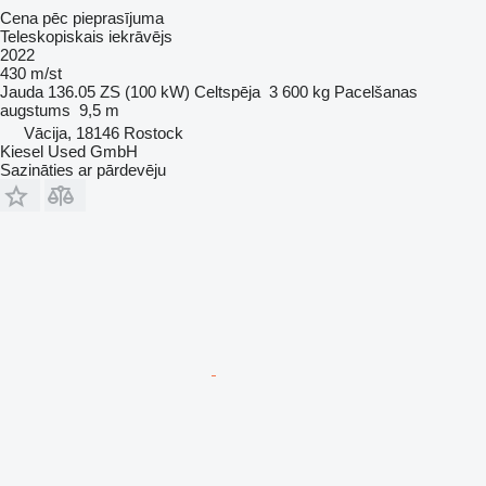
Cena pēc pieprasījuma
Teleskopiskais iekrāvējs
2022
430 m/st
Jauda
136.05 ZS (100 kW)
Celtspēja
3 600 kg
Pacelšanas
augstums
9,5 m
Vācija, 18146 Rostock
Kiesel Used GmbH
Sazināties ar pārdevēju