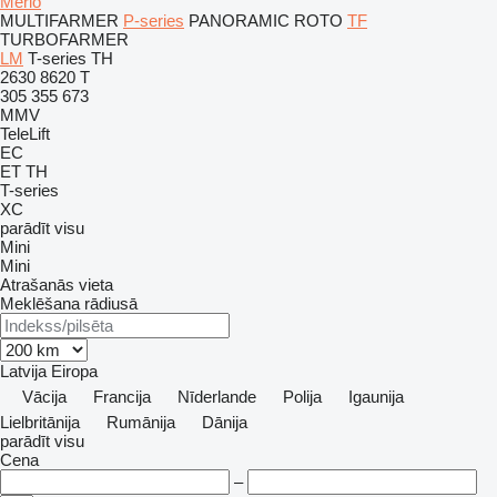
Merlo
MULTIFARMER
P-series
PANORAMIC
ROTO
TF
TURBOFARMER
LM
T-series
TH
2630
8620 T
305
355
673
MMV
TeleLift
EC
ET
TH
T-series
XC
parādīt visu
Mini
Mini
Atrašanās vieta
Meklēšana rādiusā
Latvija
Eiropa
Vācija
Francija
Nīderlande
Polija
Igaunija
Lielbritānija
Rumānija
Dānija
parādīt visu
Cena
–