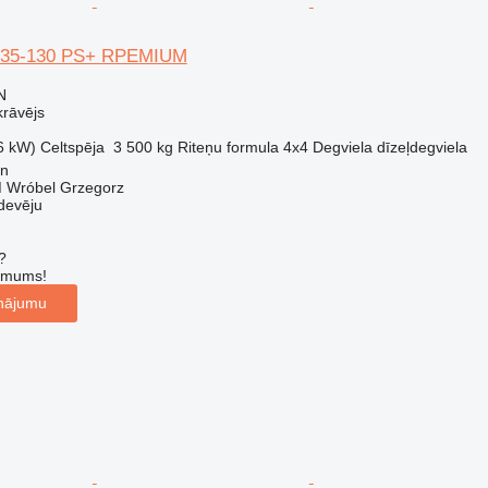
635-130 PS+ RPEMIUM
N
krāvējs
6 kW)
Celtspēja
3 500 kg
Riteņu formula
4x4
Degviela
dīzeļdegviela
yn
Wróbel Grzegorz
devēju
?
r mums!
inājumu