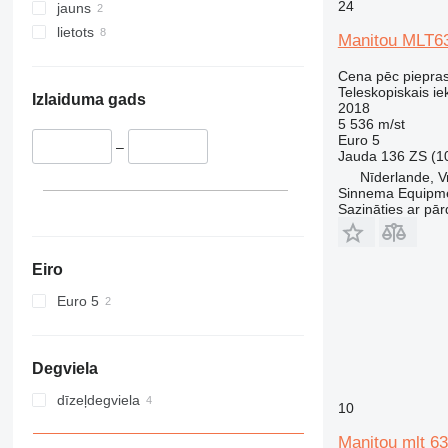
24
jauns
lietots
Manitou MLT6
Cena pēc piepra
Teleskopiskais ie
Izlaiduma gads
2018
5 536 m/st
Euro 5
–
Jauda
136 ZS (1
Nīderlande, 
Sinnema Equipm
Sazināties ar pār
Eiro
Euro 5
Degviela
dīzeļdegviela
10
Manitou mlt 6