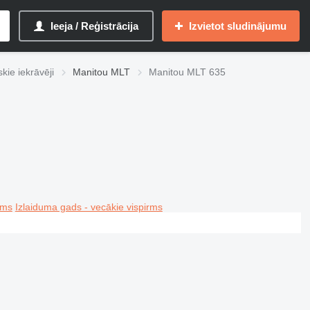
Ieeja / Reģistrācija
Izvietot sludinājumu
kie iekrāvēji
Manitou MLT
Manitou MLT 635
rms
Izlaiduma gads - vecākie vispirms