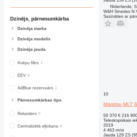
Nīderlande,
W&H Smedes N.V
Sazināties ar pār
Dzinējs, pārnesumkārba
Dzinēja marka
Dzinēja modelis
Dzinēja jauda
Kvēpu filtrs
EEV
AdBlue rezervuārs
10
Pārnesumkārbas tips
Manitou MLT 
Retarders
50 370 €
216 90
Teleskopiskais ie
2019
Centralizētā eļļošana
4 463 m/st
Jauda
129 ZS (9