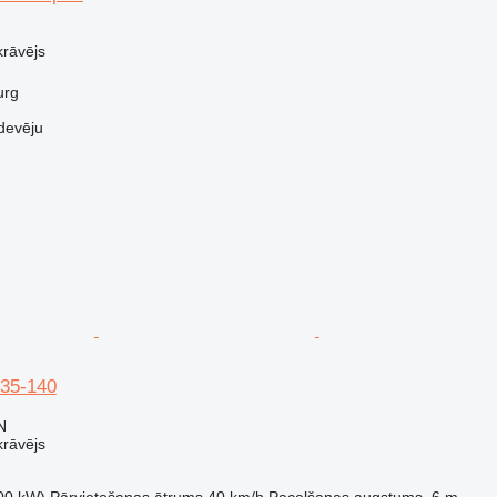
krāvējs
urg
devēju
35-140
N
krāvējs
00 kW)
Pārvietošanas ātrums
40 km/h
Pacelšanas augstums
6 m