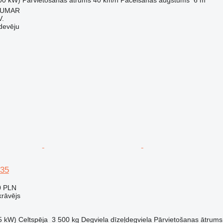
 SUMAR
.
devēju
635
0 PLN
krāvējs
5 kW)
Celtspēja
3 500 kg
Degviela
dīzeļdegviela
Pārvietošanas ātrums