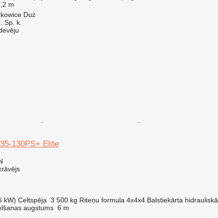
,2 m
szkowice Duż
 Sp. k.
devēju
35-130PS+ Elite
N
krāvējs
6 kW)
Celtspēja
3 500 kg
Riteņu formula
4x4x4
Balstiekārta
hidrauliskā
elšanas augstums
6 m