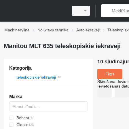
Machineryline
Noliktavu tehnika
Autoiekrāvēji
Teleskopiski
Manitou MLT 635 teleskopiskie iekrāvēji
10 sludināju
Kategorija
Filtrs
teleskopiskie iekrāvēji
Šķirošana
:
Ievie
Ievietošanas da
Marka
Bobcat
T-series
Claas
553
Farmlift
CX
306