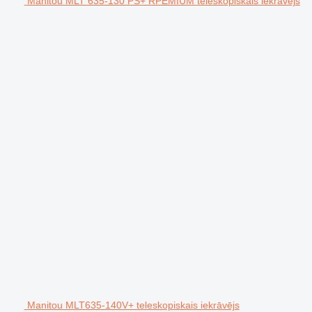
Manitou MLT 635-130 PS+ RPEMIUM teleskopiskais iekrāvējs
Manitou MLT635-140V+ teleskopiskais iekrāvējs