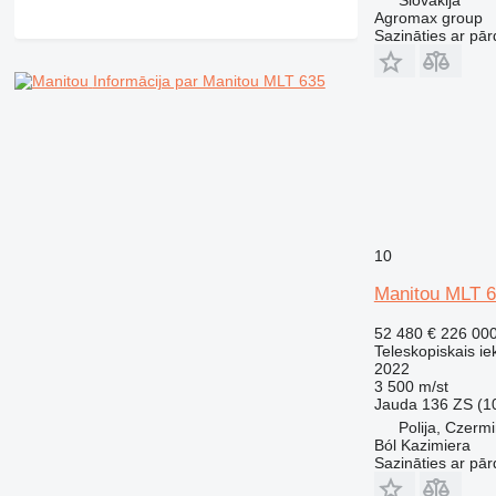
Agromax group
Sazināties ar pār
Informācija par Manitou MLT 635
10
Manitou MLT 
52 480 €
226 00
Teleskopiskais ie
2022
3 500 m/st
Jauda
136 ZS (1
Polija, Czerm
Ból Kazimiera
Sazināties ar pār