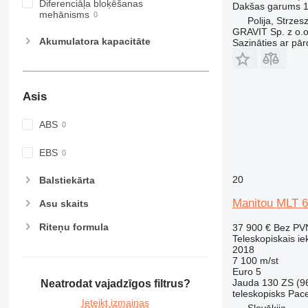
Diferenciāļa bloķēšanas
Dakšas garums
1
mehānisms
Polija, Strze
GRAVIT Sp. z o.o.
Akumulatora kapacitāte
Sazināties ar pār
Asis
ABS
EBS
20
Balstiekārta
Manitou MLT 6
Asu skaits
Riteņu formula
37 900 €
Bez PV
Teleskopiskais ie
2018
7 100 m/st
Euro 5
Jauda
130 ZS (9
Neatrodat vajadzīgos filtrus?
teleskopisks
Pac
Ieteikt izmaiņas
Slovākija