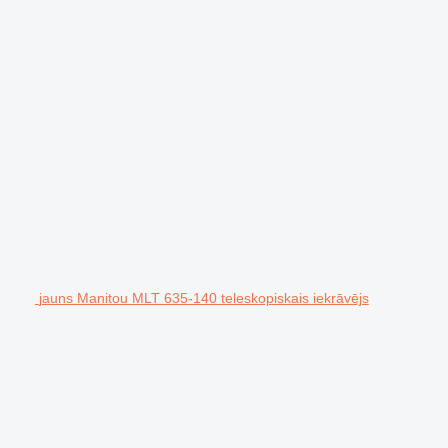
jauns Manitou MLT 635-140 teleskopiskais iekrāvējs