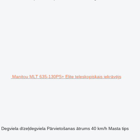
Manitou MLT 635-130PS+ Elite teleskopiskais iekrāvējs
Degviela
dīzeļdegviela
Pārvietošanas ātrums
40 km/h
Masta tips