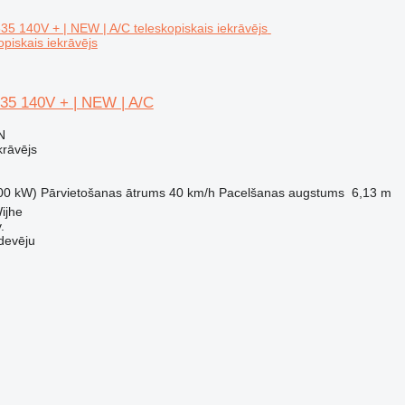
piskais iekrāvējs
35 140V + | NEW | A/C
N
krāvējs
00 kW)
Pārvietošanas ātrums
40 km/h
Pacelšanas augstums
6,13 m
ijhe
.
devēju