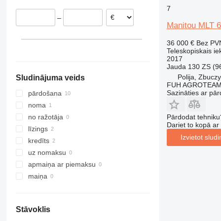
7
560
MT 1135
Slovākija
–
TLT
MT 1235
Vācija
Manitou MLT 
TM
MT 1335
36 000 €
Bez PV
MT 1337
Teleskopiskais ie
MT 1435
2017
Jauda
130 ZS (9
MT 1436
Polija, Zbucz
Sludinājuma veids
MT 1440
FUH AGROTEAM 
MT 1740
Sazināties ar pār
pārdošana
MT 1840
noma
Pārdodat tehniku
no ražotāja
Dariet to kopā a
līzings
Izvietot slud
kredīts
uz nomaksu
apmaiņa ar piemaksu
maiņa
Stāvoklis