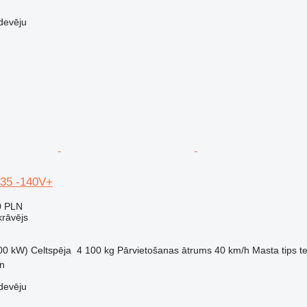
devēju
635 -140V+
0 PLN
krāvējs
00 kW)
Celtspēja
4 100 kg
Pārvietošanas ātrums
40 km/h
Masta tips
t
in
devēju