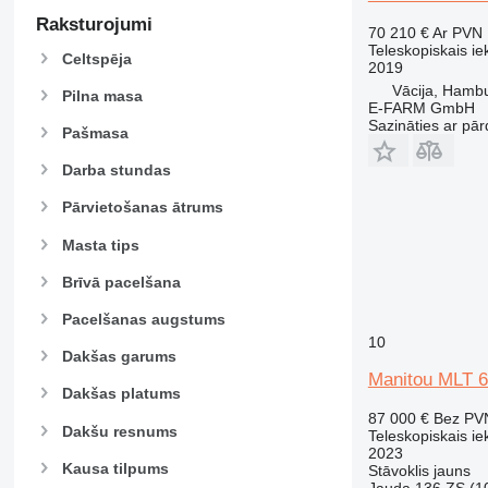
Raksturojumi
70 210 €
Ar PVN
Teleskopiskais ie
Celtspēja
2019
Vācija, Hamb
Pilna masa
E-FARM GmbH
Sazināties ar pār
Pašmasa
Darba stundas
Pārvietošanas ātrums
Masta tips
Brīvā pacelšana
Pacelšanas augstums
10
Dakšas garums
Manitou MLT 6
Dakšas platums
87 000 €
Bez PV
Dakšu resnums
Teleskopiskais ie
2023
Kausa tilpums
Stāvoklis
jauns
Jauda
136 ZS (1