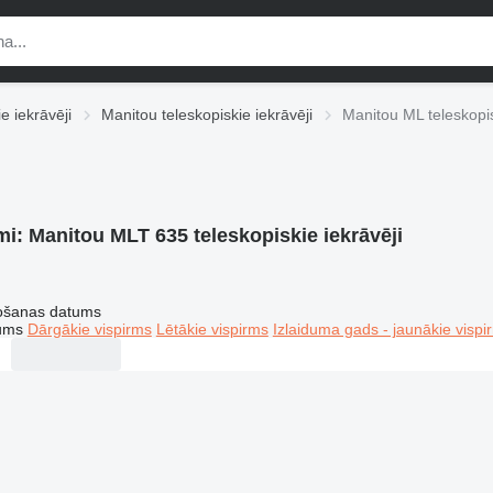
e iekrāvēji
Manitou teleskopiskie iekrāvēji
Manitou ML teleskopis
mi:
Manitou MLT 635 teleskopiskie iekrāvēji
tošanas datums
tums
Dārgākie vispirms
Lētākie vispirms
Izlaiduma gads - jaunākie vispi