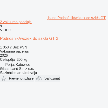
jauns Podnośnik/wózek do szkła GT
2 vakuuma pacēlājs
9
VIDEO
Podnośnik/wózek do szkła GT 2
1 950 €
Bez PVN
Vakuuma pacēlājs
2026
Celtspēja
200 kg
Polija, Katowice
Glass Land Sp. z o.o.
Sazināties ar pārdevēju
Pievienot izlasei
Salīdzināt