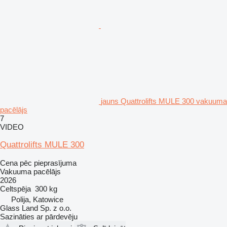
jauns Quattrolifts MULE 300 vakuuma
pacēlājs
7
VIDEO
Quattrolifts MULE 300
Cena pēc pieprasījuma
Vakuuma pacēlājs
2026
Celtspēja
300 kg
Polija, Katowice
Glass Land Sp. z o.o.
Sazināties ar pārdevēju