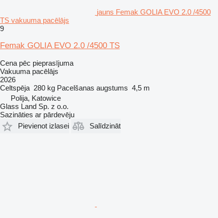
jauns Femak GOLIA EVO 2.0 /4500
TS vakuuma pacēlājs
9
Femak GOLIA EVO 2.0 /4500 TS
Cena pēc pieprasījuma
Vakuuma pacēlājs
2026
Celtspēja
280 kg
Pacelšanas augstums
4,5 m
Polija, Katowice
Glass Land Sp. z o.o.
Sazināties ar pārdevēju
Pievienot izlasei
Salīdzināt