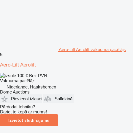
Aero-Lift Aerolift vakuuma pacēlājs
5
Aero-Lift Aerolift
100 €
Bez PVN
Vakuuma pacēlājs
Nīderlande, Haaksbergen
Dome Auctions
Pievienot izlasei
Salīdzināt
Pārdodat tehniku?
Dariet to kopā ar mums!
Izvietot sludinājumu