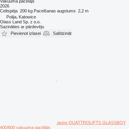
Vakuuma pacēlājs
2026
Celtspēja
200 kg
Pacelšanas augstums
2,2 m
Polija, Katowice
Glass Land Sp. z o.o.
Sazināties ar pārdevēju
Pievienot izlasei
Salīdzināt
jauns QUATTROLIFTS GLASSBOY
400/600 vakuuma pacēlājs