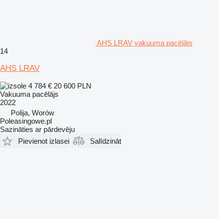
AHS LRAV vakuuma pacēlājs
14
AHS LRAV
4 784 €
20 600 PLN
Vakuuma pacēlājs
2022
Polija, Worów
Poleasingowe.pl
Sazināties ar pārdevēju
Pievienot izlasei
Salīdzināt