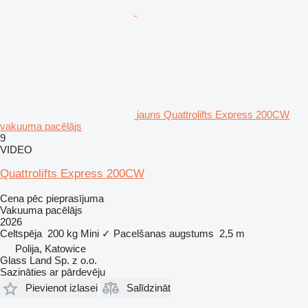
jauns Quattrolifts Express 200CW
vakuuma pacēlājs
9
VIDEO
Quattrolifts Express 200CW
Cena pēc pieprasījuma
Vakuuma pacēlājs
2026
Celtspēja
200 kg
Mini
✓
Pacelšanas augstums
2,5 m
Polija, Katowice
Glass Land Sp. z o.o.
Sazināties ar pārdevēju
Pievienot izlasei
Salīdzināt