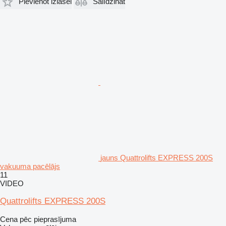
Pievienot izlasei
Salīdzināt
jauns Quattrolifts EXPRESS 200S
vakuuma pacēlājs
11
VIDEO
Quattrolifts EXPRESS 200S
Cena pēc pieprasījuma