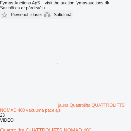
Fymas Auctions ApS – visit the auction fymasauctions.dk
Sazināties ar pārdevēju
Pievienot izlasei
Salīdzināt
jauns Quattrolifts QUATTROLIFTS
NOMAD 400 vakuuma pacēlājs
23
VIDEO
Quattrolifts QUATTROLIFTS NOMAD 400