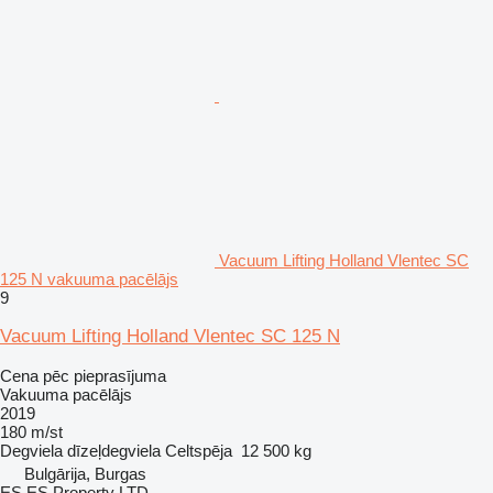
Vacuum Lifting Holland Vlentec SC
125 N vakuuma pacēlājs
9
Vacuum Lifting Holland Vlentec SC 125 N
Cena pēc pieprasījuma
Vakuuma pacēlājs
2019
180 m/st
Degviela
dīzeļdegviela
Celtspēja
12 500 kg
Bulgārija, Burgas
ES ES Property LTD