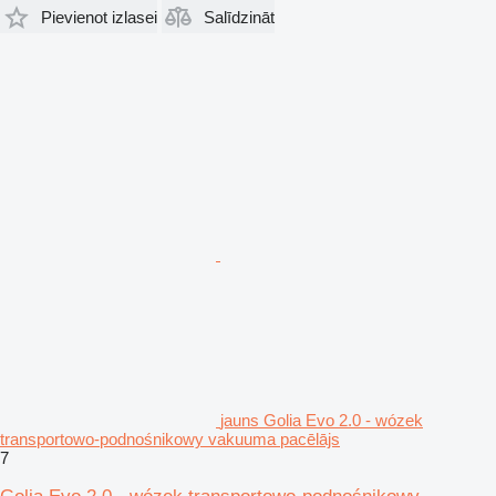
Pievienot izlasei
Salīdzināt
jauns Golia Evo 2.0 - wózek
transportowo-podnośnikowy vakuuma pacēlājs
7