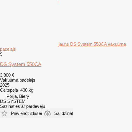
jauns DS System 550CA vakuuma
pacēlājs
9
DS System 550CA
3 800 €
Vakuuma pacēlājs
2025
Celtspēja
400 kg
Polija, Biery
DS SYSTEM
Sazināties ar pārdevēju
Pievienot izlasei
Salīdzināt