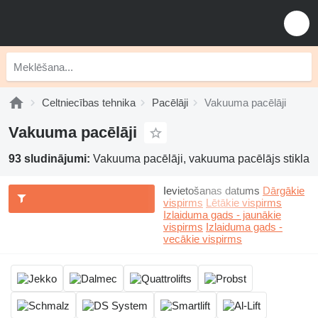
Celtniecības tehnika
Pacēlāji
Vakuuma pacēlāji
Vakuuma pacēlāji
93 sludinājumi:
Vakuuma pacēlāji, vakuuma pacēlājs stikla
Ievietošanas datums
Dārgākie
vispirms
Lētākie vispirms
Izlaiduma gads - jaunākie
vispirms
Izlaiduma gads -
vecākie vispirms