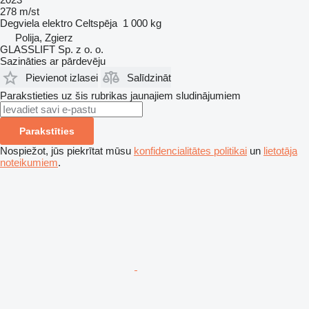
278 m/st
Degviela
elektro
Celtspēja
1 000 kg
Polija, Zgierz
GLASSLIFT Sp. z o. o.
Sazināties ar pārdevēju
Pievienot izlasei
Salīdzināt
Parakstieties uz šis rubrikas jaunajiem sludinājumiem
Parakstīties
Nospiežot, jūs piekrītat mūsu
konfidencialitātes politikai
un
lietotāja
noteikumiem
.