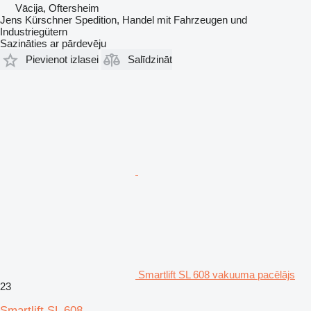
Vācija, Oftersheim
Jens Kürschner Spedition, Handel mit Fahrzeugen und
Industriegütern
Sazināties ar pārdevēju
Pievienot izlasei
Salīdzināt
Smartlift SL 608 vakuuma pacēlājs
23
Smartlift SL 608