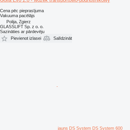
Golia Evo 2.0 - wózek transportowo-podnośnikowy
Cena pēc pieprasījuma
Vakuuma pacēlājs
Polija, Zgierz
GLASSLIFT Sp. z o. o.
Sazināties ar pārdevēju
Pievienot izlasei
Salīdzināt
jauns DS System DS System 600