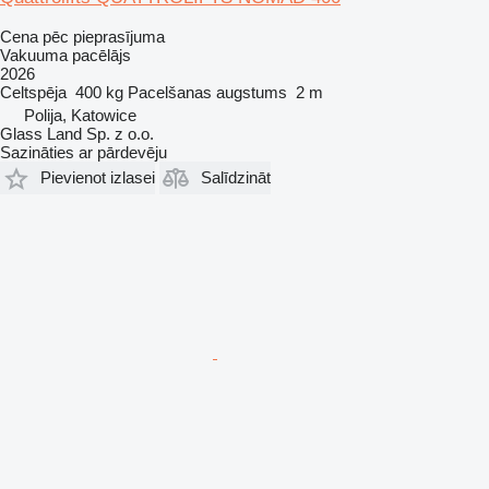
Cena pēc pieprasījuma
Vakuuma pacēlājs
2026
Celtspēja
400 kg
Pacelšanas augstums
2 m
Polija, Katowice
Glass Land Sp. z o.o.
Sazināties ar pārdevēju
Pievienot izlasei
Salīdzināt