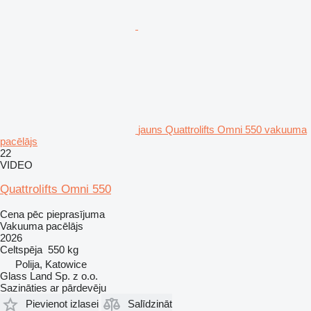
jauns Quattrolifts Omni 550 vakuuma
pacēlājs
22
VIDEO
Quattrolifts Omni 550
Cena pēc pieprasījuma
Vakuuma pacēlājs
2026
Celtspēja
550 kg
Polija, Katowice
Glass Land Sp. z o.o.
Sazināties ar pārdevēju
Pievienot izlasei
Salīdzināt