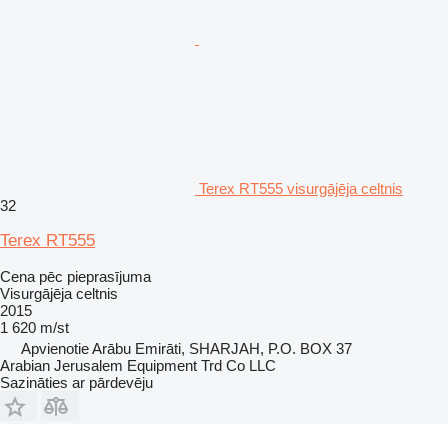
Terex RT555 visurgājēja celtnis
32
Terex RT555
Cena pēc pieprasījuma
Visurgājēja celtnis
2015
1 620 m/st
Apvienotie Arābu Emirāti, SHARJAH, P.O. BOX 37
Arabian Jerusalem Equipment Trd Co LLC
Sazināties ar pārdevēju