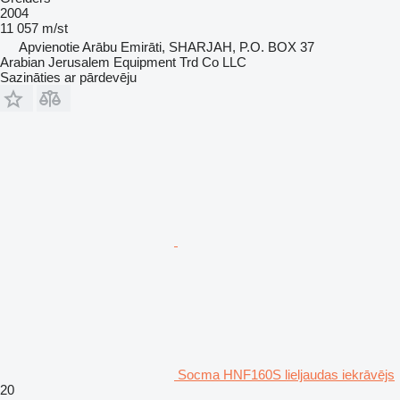
2004
11 057 m/st
Apvienotie Arābu Emirāti, SHARJAH, P.O. BOX 37
Arabian Jerusalem Equipment Trd Co LLC
Sazināties ar pārdevēju
Socma HNF160S lieljaudas iekrāvējs
20