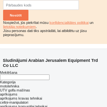
Nospiežot, jūs piekrītat mūsu
konfidencialitātes politikai
un
lietotāja noteikumiem
.
Jūsu personas dati tiks apstrādāti, lai atbildētu uz jūsu
pieprasījumu.
Sludinājumi Arabian Jerusalem Equipment Trd
Co LLC
Meklēšana
Kategorija
mototehnika
UTV
golfa mašīnas
aprīkojums
aprīkojums kravas tehnikai
celtņi-manipulatori
aprīkojums komunālai tehnikai