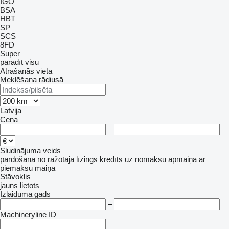
IGO
BSA
HBT
SP
SCS
8FD
Super
parādīt visu
Atrašanās vieta
Meklēšana rādiusā
Latvija
Cena
–
Sludinājuma veids
pārdošana
no ražotāja
līzings
kredīts
uz nomaksu
apmaiņa ar
piemaksu
maiņa
Stāvoklis
jauns
lietots
Izlaiduma gads
–
Machineryline ID