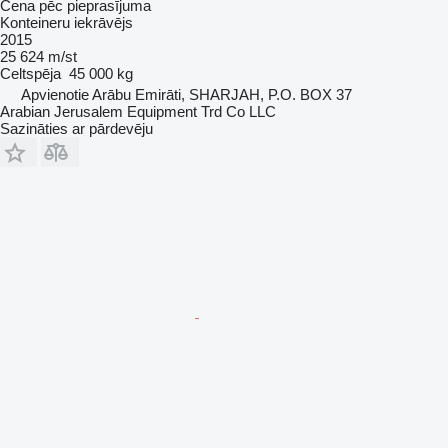
Cena pēc pieprasījuma
Konteineru iekrāvējs
2015
25 624 m/st
Celtspēja
45 000 kg
Apvienotie Arābu Emirāti, SHARJAH, P.O. BOX 37
Arabian Jerusalem Equipment Trd Co LLC
Sazināties ar pārdevēju