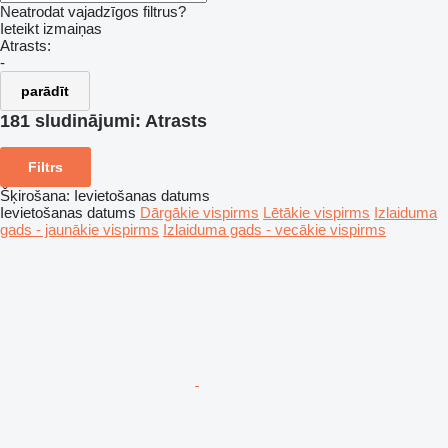
Neatrodat vajadzīgos filtrus?
Ieteikt izmaiņas
Atrasts:
-
parādīt
181 sludinājumi:
Atrasts
Filtrs
Šķirošana
:
Ievietošanas datums
Ievietošanas datums
Dārgākie vispirms
Lētākie vispirms
Izlaiduma
gads - jaunākie vispirms
Izlaiduma gads - vecākie vispirms