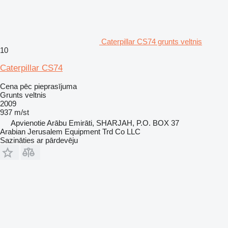
Caterpillar CS74 grunts veltnis
10
Caterpillar CS74
Cena pēc pieprasījuma
Grunts veltnis
2009
937 m/st
Apvienotie Arābu Emirāti, SHARJAH, P.O. BOX 37
Arabian Jerusalem Equipment Trd Co LLC
Sazināties ar pārdevēju