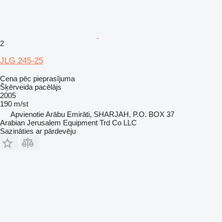
2
JLG 245-25
Cena pēc pieprasījuma
Šķērveida pacēlājs
2005
190 m/st
Apvienotie Arābu Emirāti, SHARJAH, P.O. BOX 37
Arabian Jerusalem Equipment Trd Co LLC
Sazināties ar pārdevēju