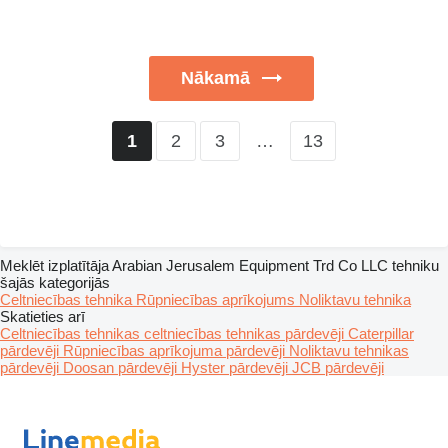
Nākamā
2
3
…
13
1
Meklēt izplatītāja Arabian Jerusalem Equipment Trd Co LLC tehniku
šajās kategorijās
Celtniecības tehnika
Rūpniecības aprīkojums
Noliktavu tehnika
Skatieties arī
Celtniecības tehnikas celtniecības tehnikas pārdevēji
Caterpillar
pārdevēji
Rūpniecības aprīkojuma pārdevēji
Noliktavu tehnikas
pārdevēji
Doosan pārdevēji
Hyster pārdevēji
JCB pārdevēji