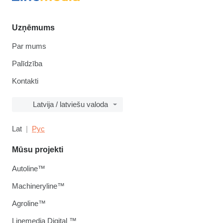
Uzņēmums
Par mums
Palīdzība
Kontakti
Latvija / latviešu valoda
Lat
Рус
Mūsu projekti
Autoline™
Machineryline™
Agroline™
Linemedia Digital ™