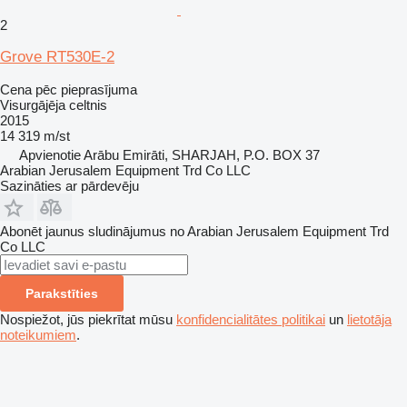
2
Grove RT530E-2
Cena pēc pieprasījuma
Visurgājēja celtnis
2015
14 319 m/st
Apvienotie Arābu Emirāti, SHARJAH, P.O. BOX 37
Arabian Jerusalem Equipment Trd Co LLC
Sazināties ar pārdevēju
Abonēt jaunus sludinājumus no Arabian Jerusalem Equipment Trd
Co LLC
Parakstīties
Nospiežot, jūs piekrītat mūsu
konfidencialitātes politikai
un
lietotāja
noteikumiem
.