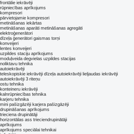
frontālie iekrāvēji
rūpniecības aprīkojums
kompresori
pārvietojamie kompresori
metināšanas iekārtas
metināšanas aparāti
metināšanas agregāti
elektroģenerātori
dīzeļa ģenerātori
gaismas torņi
konveijeri
lentes konveijeri
uzpildes staciju aprīkojums
moduļveida degvielas uzpildes stacijas
noliktavu tehnika
autoiekrāvēji
teleskopiskie iekrāvēji
dīzeļa autoiekrāvēji
lieljaudas iekrāvēji
autoiekrāvēji 3 riteņu
ostu tehnika
konteineru iekrāvēji
kalnrūpniecības tehnika
karjeru tehnika
mini pašizgāzēji
karjera pašizgāzēji
drupināšanas aprīkojums
trieciena drupinātāji
horizontālas ass trieciendrupinātāji
aprīkojums
aprīkojums speciālai tehnikai