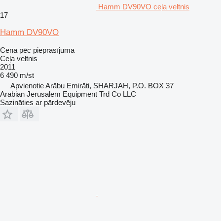
Hamm DV90VO ceļa veltnis
17
Hamm DV90VO
Cena pēc pieprasījuma
Ceļa veltnis
2011
6 490 m/st
Apvienotie Arābu Emirāti, SHARJAH, P.O. BOX 37
Arabian Jerusalem Equipment Trd Co LLC
Sazināties ar pārdevēju