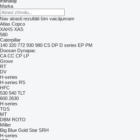
irdinātāji
Marka
Nav atrasti rezultāti šim vaicājumam
Atlas Copco
XAHS
XAS
580
Caterpillar
140
320
772
930
980
CS
DP
D series
EP
PM
Doosan
Dynapac
CA
CC
CP
LP
Grove
RT
DV
H-series
H-series
RS
HFC
530
540
TLT
600
2630
H-series
TGS
MT
DBM
ROTO
Miller
Big Blue
Gold Star
SRH
H-series