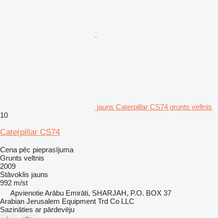
jauns Caterpillar CS74 grunts veltnis
10
Caterpillar CS74
Cena pēc pieprasījuma
Grunts veltnis
2009
Stāvoklis
jauns
992 m/st
Apvienotie Arābu Emirāti, SHARJAH, P.O. BOX 37
Arabian Jerusalem Equipment Trd Co LLC
Sazināties ar pārdevēju