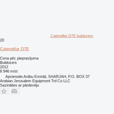
Caterpillar D7E buldozers
20
Caterpillar D7E
Cena pēc pieprasījuma
Buldozers
2012
8 946 m/st
Apvienotie Arābu Emirāti, SHARJAH, P.O. BOX 37
Arabian Jerusalem Equipment Trd Co LLC
Sazināties ar pārdevēju