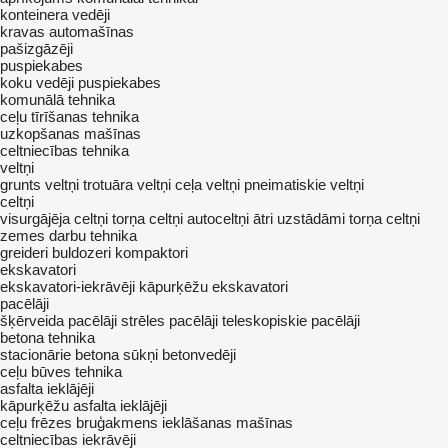
konteinera vedēji
kravas automašīnas
pašizgāzēji
puspiekabes
koku vedēji puspiekabes
komunālā tehnika
ceļu tīrīšanas tehnika
uzkopšanas mašīnas
celtniecības tehnika
veltņi
grunts veltņi
trotuāra veltņi
ceļa veltņi
pneimatiskie veltņi
celtņi
visurgājēja celtņi
torņa celtņi
autoceltņi
ātri uzstādāmi torņa celtņi
zemes darbu tehnika
greideri
buldozeri
kompaktori
ekskavatori
ekskavatori-iekrāvēji
kāpurķēžu ekskavatori
pacēlāji
šķērveida pacēlāji
strēles pacēlāji
teleskopiskie pacēlāji
betona tehnika
stacionārie betona sūkņi
betonvedēji
ceļu būves tehnika
asfalta ieklājēji
kāpurķēžu asfalta ieklājēji
ceļu frēzes
bruģakmens ieklāšanas mašīnas
celtniecības iekrāvēji