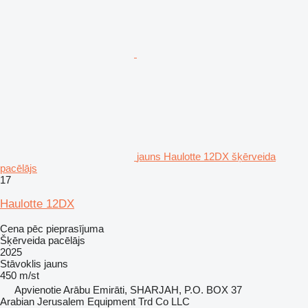
jauns Haulotte 12DX šķērveida
pacēlājs
17
Haulotte 12DX
Cena pēc pieprasījuma
Šķērveida pacēlājs
2025
Stāvoklis
jauns
450 m/st
Apvienotie Arābu Emirāti, SHARJAH, P.O. BOX 37
Arabian Jerusalem Equipment Trd Co LLC