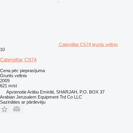
Caterpillar CS74 grunts veltnis
10
Caterpillar CS74
Cena pēc pieprasījuma
Grunts veltnis
2009
621 m/st
Apvienotie Arābu Emirāti, SHARJAH, P.O. BOX 37
Arabian Jerusalem Equipment Trd Co LLC
Sazināties ar pārdevēju