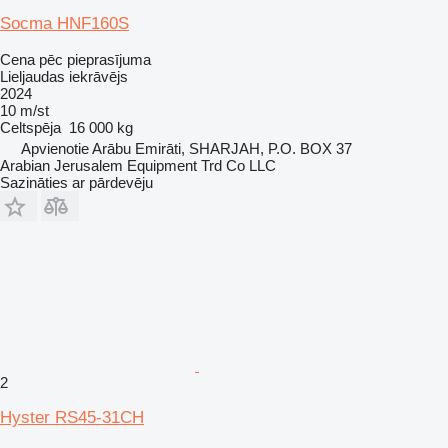
Socma HNF160S
Cena pēc pieprasījuma
Lieljaudas iekrāvējs
2024
10 m/st
Celtspēja
16 000 kg
Apvienotie Arābu Emirāti, SHARJAH, P.O. BOX 37
Arabian Jerusalem Equipment Trd Co LLC
Sazināties ar pārdevēju
2
Hyster RS45-31CH