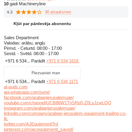
10
gadi Machineryline
4.3
90 atsauksmes
Kļūt par pārdevēja abonentu
Sales Department
Valodas:
arābu, angļu
Pirmd. - Ceturtd.
08:00 - 17:00
Sestd. - Svētd.
08:00 - 17:00
+971 6 534...
Parādīt
+971 6 534 1616
Piezvaniet man
+971 6 534...
Parādīt
+971 6 534 1171
al-quds.com
api.whatsapp.com/send
facebook.com/arabianjerusalemuae/
youtube.com/channel/UCB86W1TnSRp5-Z0LsJzwLOQ
instagram.com/arabianjerusalemuae/
linkedin.com/company/arabian-jerusalem-equipment-trading-co-
llc
twitter.com/AJEquipmentTrd
pinterest.com/ajcequipment/_saved/