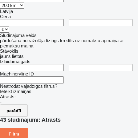
Latvija
Cena
–
Sludinājuma veids
pārdošana
no ražotāja
līzings
kredīts
uz nomaksu
apmaiņa ar
piemaksu
maiņa
Stāvoklis
jauns
lietots
Izlaiduma gads
–
Machineryline ID
Neatrodat vajadzīgos filtrus?
Ieteikt izmaiņas
Atrasts:
-
parādīt
43 sludinājumi:
Atrasts
Filtrs