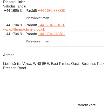
to our specialist market: we have a solid professional reputation
Richard Littler
with our bankers and accountants, who have represented the
Valodas:
angļu
+44 1695 3...
Parādīt
+44 1695 338890
Company's interests since it was first established.
Piezvaniet man
+44 1704 8...
Parādīt
+44 1704 831030
www.littlermachinery.co.uk
+44 1704 8...
Parādīt
+44 1704 878581
Piezvaniet man
Adrese
Lielbritānija, Velsa, WN8 9RE, East Pimbo, Oasis Business Park
Prescott Road
Parādīt karti