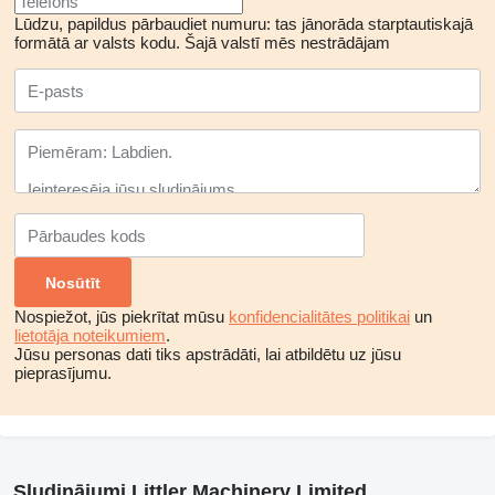
Lūdzu, papildus pārbaudiet numuru: tas jānorāda starptautiskajā
formātā ar valsts kodu.
Šajā valstī mēs nestrādājam
Nospiežot, jūs piekrītat mūsu
konfidencialitātes politikai
un
lietotāja noteikumiem
.
Jūsu personas dati tiks apstrādāti, lai atbildētu uz jūsu
pieprasījumu.
Sludinājumi Littler Machinery Limited