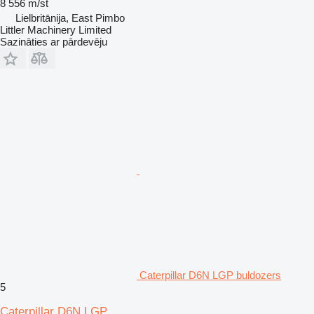
8 556 m/st
Lielbritānija, East Pimbo
Littler Machinery Limited
Sazināties ar pārdevēju
Caterpillar D6N LGP buldozers
5
Caterpillar D6N LGP