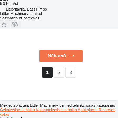
5 910 m/st
Lielbritānija, East Pimbo
Littler Machinery Limited
Sazināties ar pārdevēju
Nākamā
2
3
1
Meklēt izplatītāja Littler Machinery Limited tehniku šajās kategorijās
Celtniecības tehnika
Kalnrūpniecības tehnika
Aprīkojums
Rezerves
daļas