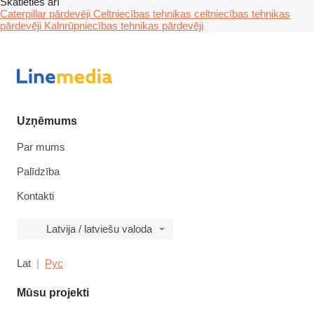
Skatieties arī
Caterpillar pārdevēji
Celtniecības tehnikas celtniecības tehnikas
pārdevēji
Kalnrūpniecības tehnikas pārdevēji
Uzņēmums
Par mums
Palīdzība
Kontakti
Latvija / latviešu valoda
Lat
Рус
Mūsu projekti