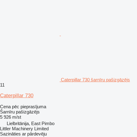
Caterpillar 730 šarnīru pašizgāzējs
11
Caterpillar 730
Cena pēc pieprasījuma
Šarnīru pašizgāzējs
5 926 m/st
Lielbritānija, East Pimbo
Littler Machinery Limited
Sazināties ar pārdevēju