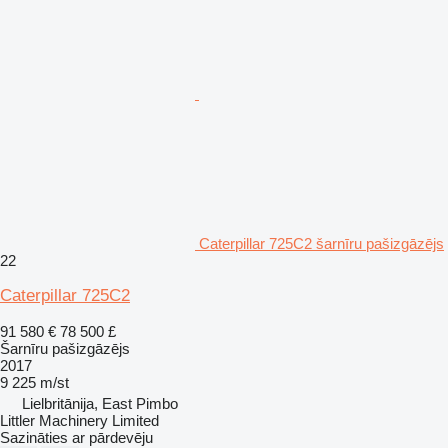
Caterpillar 725C2 šarnīru pašizgāzējs
22
Caterpillar 725C2
91 580 €
78 500 £
Šarnīru pašizgāzējs
2017
9 225 m/st
Lielbritānija, East Pimbo
Littler Machinery Limited
Sazināties ar pārdevēju