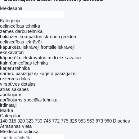
Meklēšana
Kategorija
celtniecības tehnika
zemes darbu tehnika
buldozeri
kompaktori
skrēperi
greideri
celtniecības iekrāvēji
kāpurķēžu iekrāvēji
frontālie iekrāvēji
ekskavatori
kāpurķēžu ekskavatori
midi ekskavatori
kalnrūpniecības tehnika
karjeru tehnika
šarnīru pašizgāzēji
karjera pašizgāzēji
rezerves daļas
virsbūves detaļas
ātrās sakabes
aprīkojums
aprīkojums speciālai tehnikai
irdinātāji
Marka
Caterpillar
140
315
320
323
730
745
772
775
826
953
963
973
990
D series
Atrašanās vieta
Meklēšana rādiusā