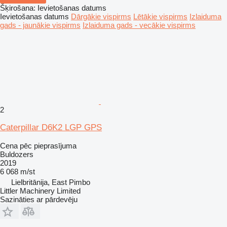
Šķirošana
:
Ievietošanas datums
Ievietošanas datums
Dārgākie vispirms
Lētākie vispirms
Izlaiduma
gads - jaunākie vispirms
Izlaiduma gads - vecākie vispirms
2
Caterpillar D6K2 LGP GPS
Cena pēc pieprasījuma
Buldozers
2019
6 068 m/st
Lielbritānija, East Pimbo
Littler Machinery Limited
Sazināties ar pārdevēju