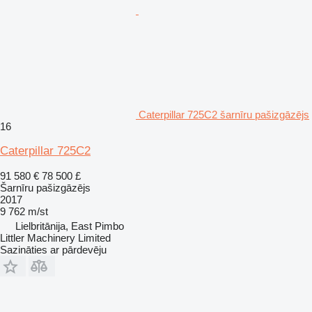
Caterpillar 725C2 šarnīru pašizgāzējs
16
Caterpillar 725C2
91 580 €
78 500 £
Šarnīru pašizgāzējs
2017
9 762 m/st
Lielbritānija, East Pimbo
Littler Machinery Limited
Sazināties ar pārdevēju