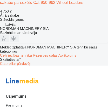
sakabe paredzēts Cat 950-962 Wheel Loaders
4 750 €
Ātrā sakabe
Stāvoklis
jauns
Latvija
NORDMAN MACHINERY SIA
Sazināties ar pārdevēju
Meklēt izplatītāja NORDMAN MACHINERY SIA tehniku šajās
kategorijās
Celtniecības tehnika
Rezerves daļas
Aprīkojums
Skatieties arī
Caterpillar pārdevēji
Uzņēmums
Par mums