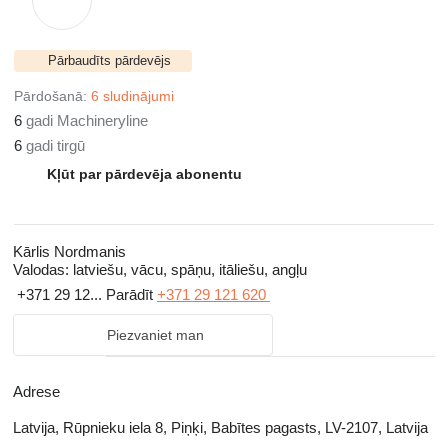
Pārbaudīts pārdevējs
Pārdošanā:
6 sludinājumi
6
gadi Machineryline
6
gadi tirgū
Kļūt par pārdevēja abonentu
Kārlis Nordmanis
Valodas:
latviešu, vācu, spāņu, itāliešu, angļu
+371 29 12...
Parādīt
+371 29 121 620
Piezvaniet man
Adrese
Latvija, Rūpnieku iela 8, Piņķi, Babītes pagasts, LV-2107, Latvija