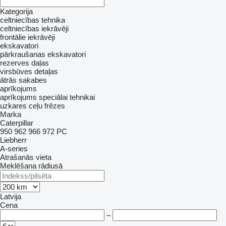
Kategorija
celtniecības tehnika
celtniecības iekrāvēji
frontālie iekrāvēji
ekskavatori
pārkraušanas ekskavatori
rezerves daļas
virsbūves detaļas
ātrās sakabes
aprīkojums
aprīkojums speciālai tehnikai
uzkares ceļu frēzes
Marka
Caterpillar
950
962
966
972
PC
Liebherr
A-series
Atrašanās vieta
Meklēšana rādiusā
Latvija
Cena
–