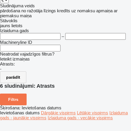
Sludinājuma veids
pārdošana
no ražotāja
līzings
kredīts
uz nomaksu
apmaiņa ar
piemaksu
maiņa
Stāvoklis
jauns
lietots
Izlaiduma gads
–
Machineryline ID
Neatrodat vajadzīgos filtrus?
Ieteikt izmaiņas
Atrasts:
-
parādīt
6 sludinājumi:
Atrasts
Filtrs
Šķirošana
:
Ievietošanas datums
Ievietošanas datums
Dārgākie vispirms
Lētākie vispirms
Izlaiduma
gads - jaunākie vispirms
Izlaiduma gads - vecākie vispirms