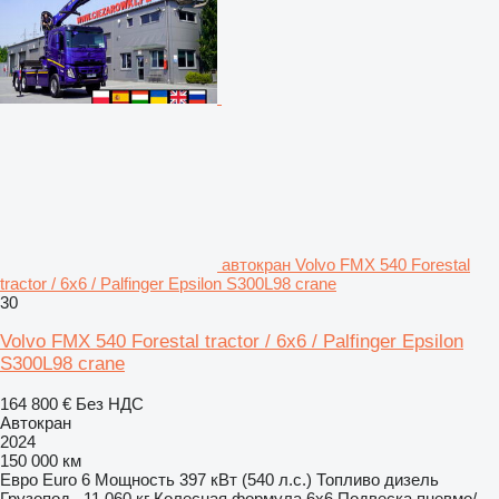
автокран Volvo FMX 540 Forestal
tractor / 6x6 / Palfinger Epsilon S300L98 crane
30
Volvo FMX 540 Forestal tractor / 6x6 / Palfinger Epsilon
S300L98 crane
164 800 €
Без НДС
Автокран
2024
150 000 км
Евро
Euro 6
Мощность
397 кВт (540 л.с.)
Топливо
дизель
Грузопод.
11 060 кг
Колесная формула
6x6
Подвеска
пневмо/