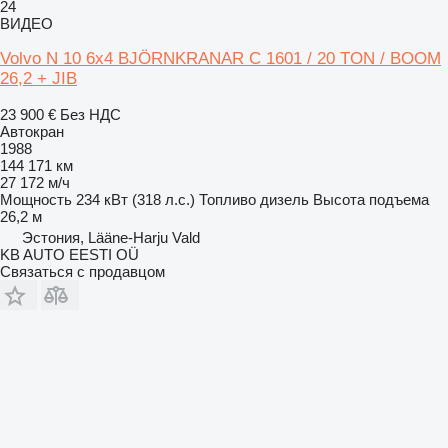
24
ВИДЕО
Volvo N 10 6x4 BJÖRNKRANAR C 1601 / 20 TON / BOOM
26,2 + JIB
23 900 €
Без НДС
Автокран
1988
144 171 км
27 172 м/ч
Мощность
234 кВт (318 л.с.)
Топливо
дизель
Высота подъема
26,2 м
Эстония, Lääne-Harju Vald
KB AUTO EESTI OÜ
Связаться с продавцом