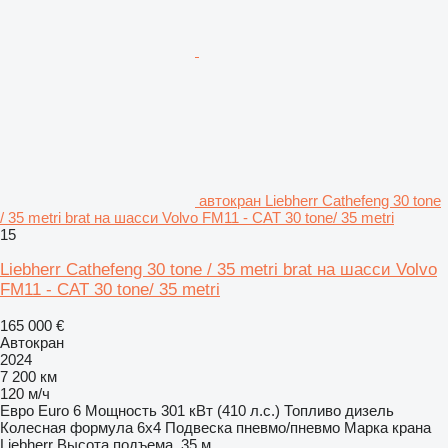
автокран Liebherr Cathefeng 30 tone
/ 35 metri brat на шасси Volvo FM11 - CAT 30 tone/ 35 metri
15
Liebherr Cathefeng 30 tone / 35 metri brat на шасси Volvo
FM11 - CAT 30 tone/ 35 metri
165 000 €
Автокран
2024
7 200 км
120 м/ч
Евро
Euro 6
Мощность
301 кВт (410 л.с.)
Топливо
дизель
Колесная формула
6x4
Подвеска
пневмо/пневмо
Марка крана
Liebherr
Высота подъема
35 м