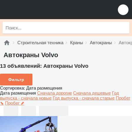
Строительная техника
Краны
Автокраны
Авток
Автокраны Volvo
13 объявлений:
Автокраны Volvo
Фильтр
Сортировка
:
Дата размещения
Дата размещения
Сначала дорогие
Сначала дешевые
Год
выпуска - сначала новые
Год выпуска - сначала старые
Пробег
⬊
Пробег ⬈