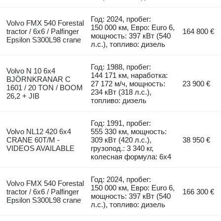
Год: 2024, пробег:
Volvo FMX 540 Forestal
150 000 км, Евро: Euro 6,
tractor / 6x6 / Palfinger
164 800 €
мощность: 397 кВт (540
Epsilon S300L98 crane
л.с.), топливо: дизель
Год: 1988, пробег:
Volvo N 10 6x4
144 171 км, наработка:
BJÖRNKRANAR C
27 172 м/ч, мощность:
23 900 €
1601 / 20 TON / BOOM
234 кВт (318 л.с.),
26,2 + JIB
топливо: дизель
Год: 1991, пробег:
Volvo NL12 420 6x4
555 330 км, мощность:
CRANE 60T/M -
309 кВт (420 л.с.),
38 950 €
VIDEOS AVAILABLE
грузопод.: 3 340 кг,
колесная формула: 6x4
Год: 2024, пробег:
Volvo FMX 540 Forestal
150 000 км, Евро: Euro 6,
tractor / 6x6 / Palfinger
166 300 €
мощность: 397 кВт (540
Epsilon S300L98 crane
л.с.), топливо: дизель