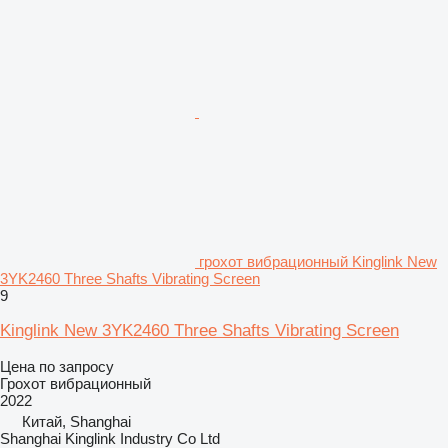
грохот вибрационный Kinglink New
3YK2460 Three Shafts Vibrating Screen
9
Kinglink New 3YK2460 Three Shafts Vibrating Screen
Цена по запросу
Грохот вибрационный
2022
Китай, Shanghai
Shanghai Kinglink Industry Co Ltd