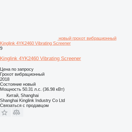
новый грохот вибрационный
Kinglink 4YK2460 Vibrating Screener
9
Kinglink 4YK2460 Vibrating Screener
Цена по запросу
Грохот вибрационный
2018
Состояние
новый
Мощность
50.31 л.с. (36.98 кВт)
Китай, Shanghai
Shanghai Kinglink Industry Co Ltd
Связаться с продавцом