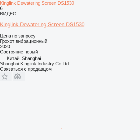
Kinglink Dewatering Screen DS1530
6
ВИДЕО
Kinglink Dewatering Screen DS1530
Цена по запросу
Грохот вибрационный
2020
Состояние
новый
Китай, Shanghai
Shanghai Kinglink Industry Co Ltd
Связаться с продавцом