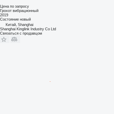
Цена по запросу
Грохот вибрационный
2019
Состояние
новый
Китай, Shanghai
Shanghai Kinglink Industry Co Ltd
Связаться с продавцом