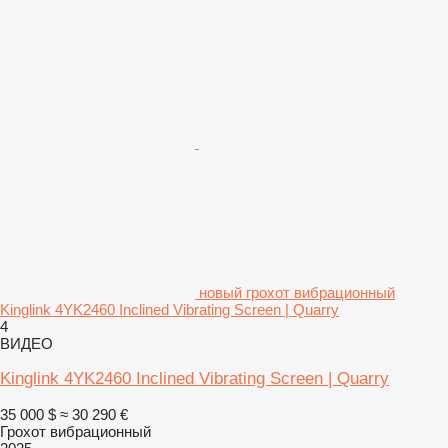
новый грохот вибрационный
Kinglink 4YK2460 Inclined Vibrating Screen | Quarry
4
ВИДЕО
Kinglink 4YK2460 Inclined Vibrating Screen | Quarry
35 000 $
≈ 30 290 €
Грохот вибрационный