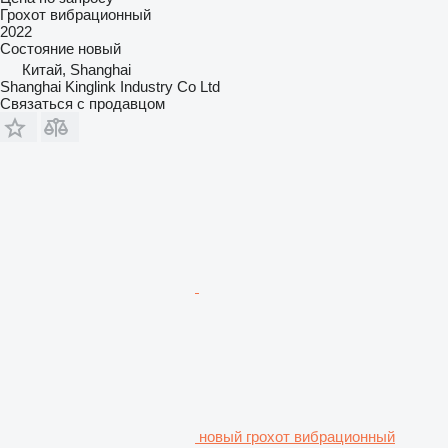
Грохот вибрационный
2022
Состояние
новый
Китай, Shanghai
Shanghai Kinglink Industry Co Ltd
Связаться с продавцом
новый грохот вибрационный