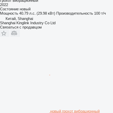
Грохот вибрационный
2022
Состояние
новый
Мощность
40.79 л.с. (29.98 кВт)
Производительность
100 т/ч
Китай, Shanghai
Shanghai Kinglink Industry Co Ltd
Связаться с продавцом
новый грохот вибрационный