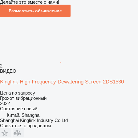
Делайте это вместе с нами!
Разместить объявление
2
ВИДЕО
Kinglink High Frequency Dewatering Screen 2DS1530
Цена по запросу
Грохот вибрационный
2022
Состояние
новый
Китай, Shanghai
Shanghai Kinglink Industry Co Ltd
Связаться с продавцом