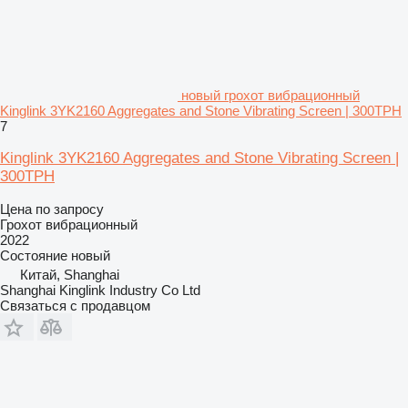
новый грохот вибрационный
Kinglink 3YK2160 Aggregates and Stone Vibrating Screen | 300TPH
7
Kinglink 3YK2160 Aggregates and Stone Vibrating Screen |
300TPH
Цена по запросу
Грохот вибрационный
2022
Состояние
новый
Китай, Shanghai
Shanghai Kinglink Industry Co Ltd
Связаться с продавцом