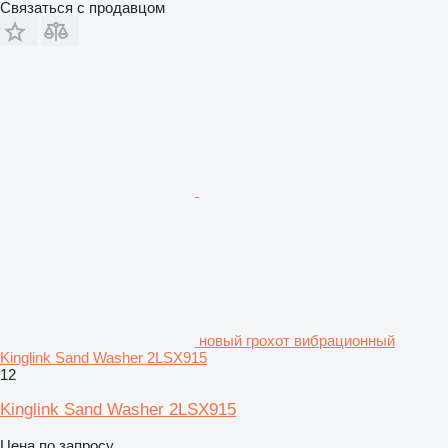
Связаться с продавцом
новый грохот вибрационный
Kinglink Sand Washer 2LSX915
12
Kinglink Sand Washer 2LSX915
Цена по запросу