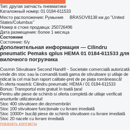
Тип:
другая запчасть пневматики
Каталожный номер:
01 0184-611533
Место расположения:
Румыния
BRASOV
8138 км до "United
States/Columbus"
Номер в стоке продавца:
250726496
Дата размещения:
более 1 месяца
Состояние
Состояние:
б/у
Дополнительная информация — Cilindru
pneumatic Pemaks qplus HEMA 01 0184-611533 для
вилочного погрузчика
Cosmin Stivuitoare Second Hand® - Societate comercială autorizată
vinde din stoc sau la comandă toată gama de stivuitoare și utilaje de
ridicat la cel mai bun raport calitate-preț de pe piața românească!
În oferta noastră: Cilindru pneumatic HEMA / 01 0184-611533
Bonus: Transportul este gratuit în toată țara!
Pentru alte piese de schimb si oferta completă de utilaje verificati
anunturile utilizatorului!
Stoc 400 stivuitoare din dezmembrări
Stoc 100 stivuitoare funcționale cu livrare imediată
Stoc 10000+ bucăți piese de schimb stivuitoare cu livrare imediată
Stoc 20 nacele cu livrare imediată
показать контакты