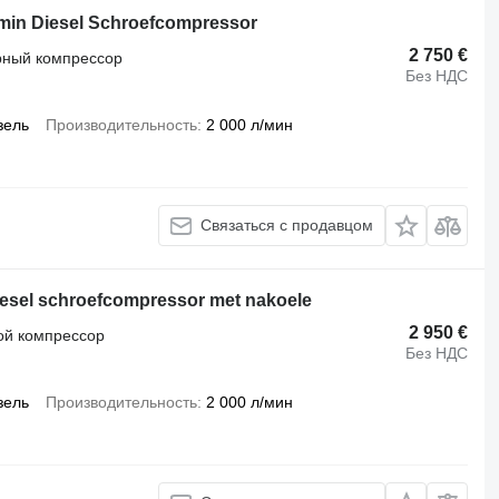
/ min Diesel Schroefcompressor
2 750 €
рный компрессор
Без НДС
зель
Производительность
2 000 л/мин
Связаться с продавцом
diesel schroefcompressor met nakoele
2 950 €
ой компрессор
Без НДС
зель
Производительность
2 000 л/мин