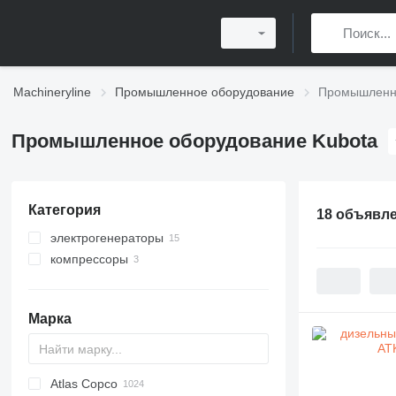
Machineryline
Промышленное оборудование
Промышленно
Промышленное оборудование Kubota
Категория
18 объявл
электрогенераторы
компрессоры
дизельные генераторы
осветительные мачты
переносные компрессоры
стационарные компрессоры
Марка
передвижные компрессоры
Atlas Copco
PDS
APD
AB
Ensis
VZ
AG3