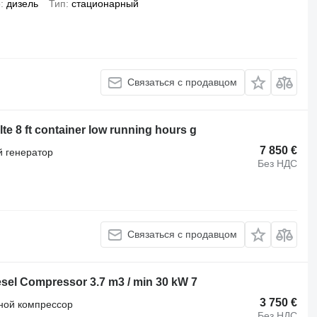
о
дизель
Тип
стационарный
Связаться с продавцом
e 8 ft container low running hours g
7 850 €
 генератор
Без НДС
Связаться с продавцом
esel Compressor 3.7 m3 / min 30 kW 7
3 750 €
ной компрессор
Без НДС