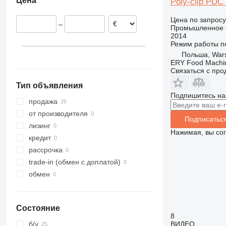
Цена
Poly-clip PDC
Литва
Нидерланды
Цена по запросу
–
Испания
Промышленное о
2014
Режим работы
п
Польша, War
ERY Food Machi
Связаться с пр
Тип объявления
Подпишитесь на
продажа
от производителя
Подписатьс
лизинг
Нажимая, вы со
кредит
рассрочка
trade-in (обмен с доплатой)
обмен
Состояние
8
ВИДЕО
б/у