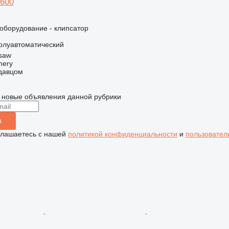
 600
борудование - клипсатор
олуавтоматический
saw
nery
одавцом
 новые объявления данной рубрики
я
глашаетесь с нашей
политикой конфиденциальности
и
пользовател