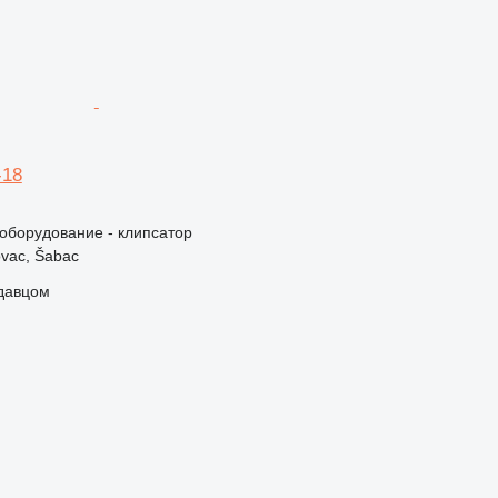
-18
борудование - клипсатор
vac, Šabac
одавцом