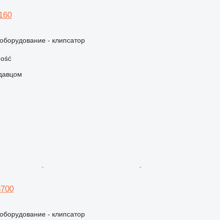
 160
борудование - клипсатор
ość
одавцом
8700
борудование - клипсатор