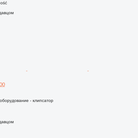
ość
одавцом
600
борудование - клипсатор
одавцом