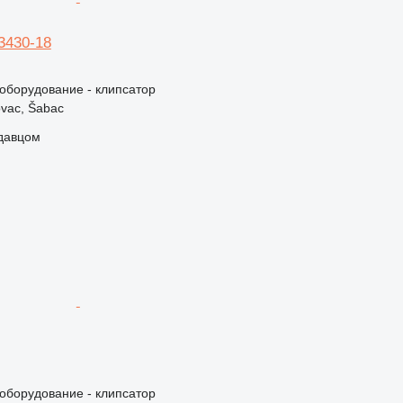
 3430-18
борудование - клипсатор
vac, Šabac
одавцом
борудование - клипсатор