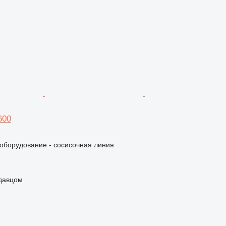
600
борудование - сосисочная линия
одавцом