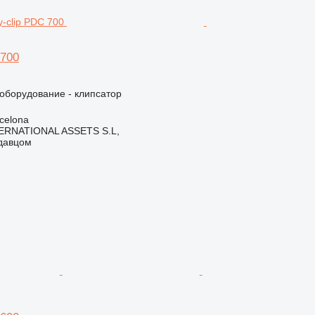
 700
борудование - клипсатор
celona
ERNATIONAL ASSETS S.L,
одавцом