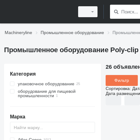
Machineryline
Промышленное оборудование
Промышленно
Промышленное оборудование Poly-clip
26 объявле
Категория
Фильтр
упаковочное оборудование
Сортировка
:
Дат
оборудование для пищевой
клипсаторы
Дата размещен
промышленности
мясоперерабатывающее
оборудование
клипсаторы
Марка
сосисочные линии
Atlas Copco
PDS
APD
AB
Ensis
VZ
AG3