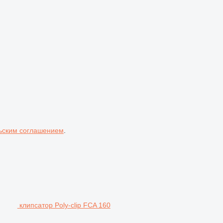
ьским соглашением
.
клипсатор Poly-clip FCA 160