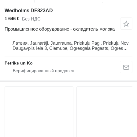
Wedholms DF823AD
1 646 €
Без НДС
Промышленное оборудование - охладитель молока
Латвия, Jaunarāji, Jaunrauna, Priekuļu Pag , Priekuļu Nov.
Daugavpils Iela 3, Ciemupe, Ogresgala Pagasts, Ogres
Novads, Lv 5041 Lv 4126, Latvija
Petriks un Ko