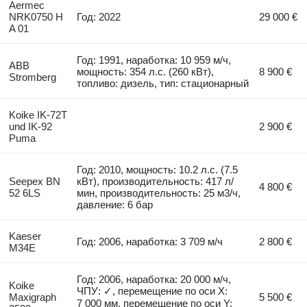
Aermec
NRK0750 H
Год: 2022
29 000 €
A 01
Год: 1991, наработка: 10 959 м/ч,
ABB
мощность: 354 л.с. (260 кВт),
8 900 €
Stromberg
топливо: дизель, тип: стационарный
Koike IK-72T
und IK-92
2 900 €
Puma
Год: 2010, мощность: 10.2 л.с. (7.5
Seepex BN
кВт), производительность: 417 л/
4 800 €
52 6LS
мин, производительность: 25 м3/ч,
давление: 6 бар
Kaeser
Год: 2006, наработка: 3 709 м/ч
2 800 €
M34E
Год: 2006, наработка: 20 000 м/ч,
Koike
ЧПУ: ✓, перемещение по оси X:
Maxigraph
5 500 €
7 000 мм, перемещение по оси Y: