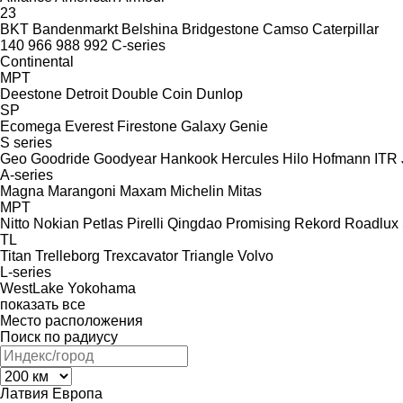
23
BKT
Bandenmarkt
Belshina
Bridgestone
Camso
Caterpillar
140
966
988
992
C-series
Continental
MPT
Deestone
Detroit
Double Coin
Dunlop
SP
Ecomega
Everest
Firestone
Galaxy
Genie
S series
Geo
Goodride
Goodyear
Hankook
Hercules
Hilo
Hofmann
ITR
A-series
Magna
Marangoni
Maxam
Michelin
Mitas
MPT
Nitto
Nokian
Petlas
Pirelli
Qingdao Promising
Rekord
Roadlux
TL
Titan
Trelleborg
Trexcavator
Triangle
Volvo
L-series
WestLake
Yokohama
показать все
Место расположения
Поиск по радиусу
Латвия
Европа