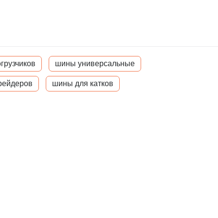
грузчиков
шины универсальные
рейдеров
шины для катков