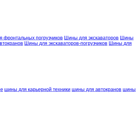
я фронтальных погрузчиков
Шины для экскаваторов
Шины
втокранов
Шины для экскаваторов-погрузчиков
Шины для
ые
шины для карьерной техники
шины для автокранов
шины