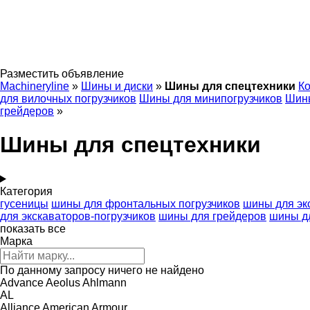
Разместить объявление
Machineryline
»
Шины и диски
»
Шины для спецтехники
К
для вилочных погрузчиков
Шины для минипогрузчиков
Шин
грейдеров
»
Шины для спецтехники
Категория
гусеницы
шины для фронтальных погрузчиков
шины для эк
для экскаваторов-погрузчиков
шины для грейдеров
шины дл
показать все
Марка
По данному запросу ничего не найдено
Advance
Aeolus
Ahlmann
AL
Alliance
American
Armour