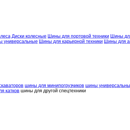
олеса
Диски колесные
Шины для портовой техники
Шины дл
ы универсальные
Шины для карьерной техники
Шины для а
скаваторов
шины для минипогрузчиков
шины универсальн
я катков
шины для другой спецтехники