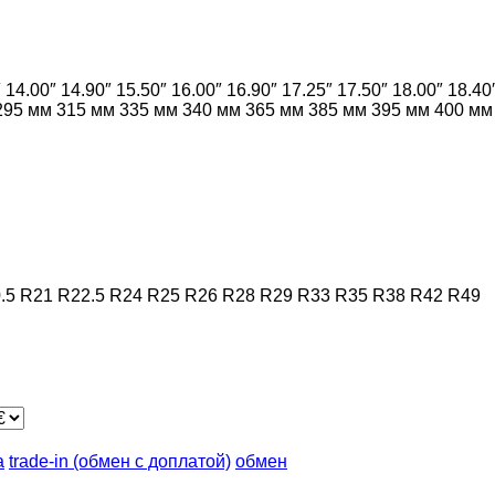
″
14.00″
14.90″
15.50″
16.00″
16.90″
17.25″
17.50″
18.00″
18.40
295 мм
315 мм
335 мм
340 мм
365 мм
385 мм
395 мм
400 мм
.5
R21
R22.5
R24
R25
R26
R28
R29
R33
R35
R38
R42
R49
а
trade-in (обмен с доплатой)
обмен