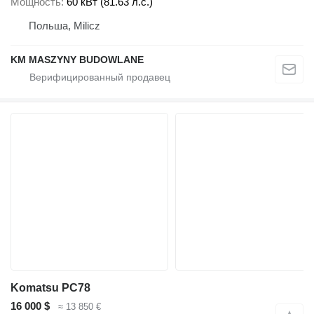
Мощность
60 кВт (81.63 л.с.)
Польша, Milicz
KM MASZYNY BUDOWLANE
Komatsu PC78
16 000 $
≈ 13 850 €