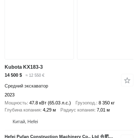
Kubota KX183-3
14 500 $
≈ 12 550 €
Средний экскаватор
2023
Мощность
47.8 кВт (65.03 л.с.)
Грузопод.
8 350 кг
Глубина копания
4,29 м
Радиус копания
7,01 м
Китай, Hefei
Hefei Pufan Construction Machinery Co., Ltd 合肥朴凡工程机械有限公司