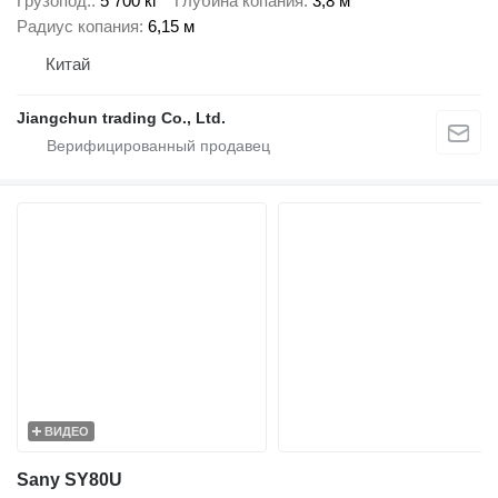
Грузопод.
5 700 кг
Глубина копания
3,8 м
Радиус копания
6,15 м
Китай
Jiangchun trading Co., Ltd.
ВИДЕО
Sany SY80U