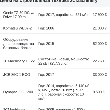
Цены на строительная техника 2CMachinery
Genie TZ-50 DC w/
Год: 2017, наработка: 921 м/ч
17 900 €
Drive 17.09 m
Komatsu WB97-2
Год: 2006
21 000 €
Оборудование
для производства
Год: 2015
82 000 €
бетонных блоков
Состояние: новый, мощность:
2CMachinery HF22
22 760 €
22 кВт (29.93 л.с.)
JCB 86C-1 ECO
Год: 2017
33 000 €
Год: 2014, наработка: 5 140 м/
ч, мощность: 26 кВт (35.37
Dynapac CC 1200
9 500 €
л.с.), рабочая скорость: 10
км/ч
2CMachinery
Год: 2005, грузопод.: 1 500 кг,