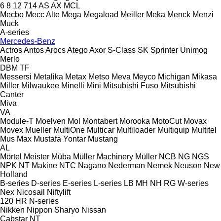
6
8
12
714
AS
AX
MCL
Mecbo
Mecc Alte
Mega
Megaload
Meiller
Meka
Menck
Menzi
Muck
A-series
Mercedes-Benz
Actros
Antos
Arocs
Atego
Axor
S-Class
SK
Sprinter
Unimog
Merlo
DBM
TF
Messersi
Metalika
Metax
Metso
Meva
Meyco
Michigan
Mikasa
Miller
Milwaukee
Minelli
Mini
Mitsubishi Fuso
Mitsubishi
Canter
Miva
VA
Module-T
Moelven
Mol
Montabert
Morooka
MotoCut
Movax
Movex
Mueller
MultiOne
Multicar
Multiloader
Multiquip
Multitel
Mus Max
Mustafa Yontar
Mustang
AL
Mörtel Meister
Müba
Müller Machinery
Müller
NCB
NG
NGS
NPK
NT Makine
NTC
Nagano
Nederman
Nemek
Neuson
New
Holland
B-series
D-series
E-series
L-series
LB
MH
NH
RG
W-series
Nex
Nicosail
Niftylift
120
HR
N-series
Nikken
Nippon Sharyo
Nissan
Cabstar
NT