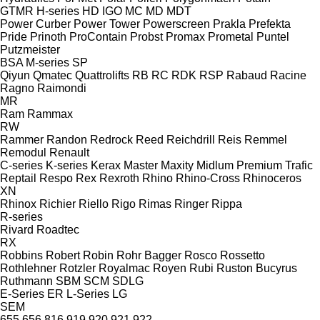
GTMR
H-series
HD
IGO
MC
MD
MDT
Power Curber
Power Tower
Powerscreen
Prakla
Prefekta
Pride
Prinoth
ProContain
Probst
Promax
Prometal
Puntel
Putzmeister
BSA
M-series
SP
Qiyun
Qmatec
Quattrolifts
RB
RC
RDK
RSP
Rabaud
Racine
Ragno
Raimondi
MR
Ram
Rammax
RW
Rammer
Randon
Redrock
Reed
Reichdrill
Reis
Remmel
Remodul
Renault
C-series
K-series
Kerax
Master
Maxity
Midlum
Premium
Trafic
Reptail
Respo
Rex
Rexroth
Rhino
Rhino-Cross
Rhinoceros
XN
Rhinox
Richier
Riello
Rigo
Rimas
Ringer
Rippa
R-series
Rivard
Roadtec
RX
Robbins
Robert
Robin
Rohr Bagger
Rosco
Rossetto
Rothlehner
Rotzler
Royalmac
Royen
Rubi
Ruston Bucyrus
Ruthmann
SBM
SCM
SDLG
E-Series
ER
L-Series
LG
SEM
655
656
816
919
920
921
922