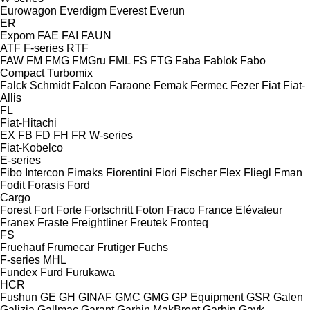
Eurowagon
Everdigm
Everest
Everun
ER
Expom
FAE
FAI
FAUN
ATF
F-series
RTF
FAW
FM
FMG
FMGru
FML
FS
FTG
Faba
Fablok
Fabo
Compact
Turbomix
Falck Schmidt
Falcon
Faraone
Femak
Fermec
Fezer
Fiat
Fiat-
Allis
FL
Fiat-Hitachi
EX
FB
FD
FH
FR
W-series
Fiat-Kobelco
E-series
Fibo Intercon
Fimaks
Fiorentini
Fiori
Fischer
Flex
Fliegl
Fman
Fodit
Forasis
Ford
Cargo
Forest
Fort
Forte
Fortschritt
Foton
Fraco
France Elévateur
Franex
Fraste
Freightliner
Freutek
Fronteq
FS
Fruehauf
Frumecar
Frutiger
Fuchs
F-series
MHL
Fundex
Furd
Furukawa
HCR
Fushun
GE
GH
GINAF
GMC
GMG
GP Equipment
GSR
Galen
Galizia
Gallmac
Garant
Garbin MakBrent
Garbin
Gayk