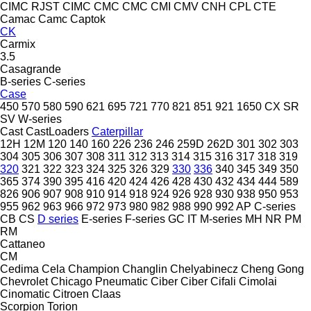
CIMC RJST
CIMC
CMC
CMC
CMI
CMV
CNH
CPL
CTE
Camac
Camc
Captok
CK
Carmix
3.5
Casagrande
B-series
C-series
Case
450
570
580
590
621
695
721
770
821
851
921
1650
CX
SR
SV
W-series
Cast
CastLoaders
Caterpillar
12H
12M
120
140
160
226
236
246
259D
262D
301
302
303
304
305
306
307
308
311
312
313
314
315
316
317
318
319
320
321
322
323
324
325
326
329
330
336
340
345
349
350
365
374
390
395
416
420
424
426
428
430
432
434
444
589
826
906
907
908
910
914
918
924
926
928
930
938
950
953
955
962
963
966
972
973
980
982
988
990
992
AP
C-series
CB
CS
D series
E-series
F-series
GC
IT
M-series
MH
NR
PM
RM
Cattaneo
CM
Cedima
Cela
Champion
Changlin
Chelyabinecz
Cheng Gong
Chevrolet
Chicago Pneumatic
Ciber
Ciber
Cifali
Cimolai
Cinomatic
Citroen
Claas
Scorpion
Torion