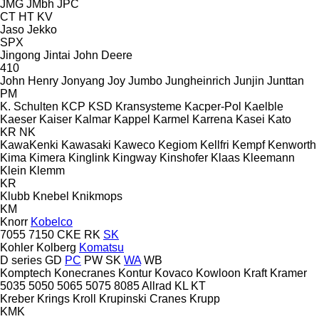
JMG
JMbh
JPC
CT
HT
KV
Jaso
Jekko
SPX
Jingong
Jintai
John Deere
410
John Henry
Jonyang
Joy
Jumbo
Jungheinrich
Junjin
Junttan
PM
K. Schulten
KCP
KSD Kransysteme
Kacper-Pol
Kaelble
Kaeser
Kaiser
Kalmar
Kappel
Karmel
Karrena
Kasei
Kato
KR
NK
KawaKenki
Kawasaki
Kaweco
Kegiom
Kellfri
Kempf
Kenworth
Kima
Kimera
Kinglink
Kingway
Kinshofer
Klaas
Kleemann
Klein
Klemm
KR
Klubb
Knebel
Knikmops
KM
Knorr
Kobelco
7055
7150
CKE
RK
SK
Kohler
Kolberg
Komatsu
D series
GD
PC
PW
SK
WA
WB
Komptech
Konecranes
Kontur
Kovaco
Kowloon
Kraft
Kramer
5035
5050
5065
5075
8085
Allrad
KL
KT
Kreber
Krings
Kroll
Krupinski Cranes
Krupp
KMK