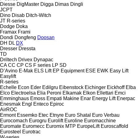
Diesse
DigMaster
Digga
Dimas
Dingli
JCPT
Dino
Disab
Ditch-Witch
JT
R-series
Dodge
Doka
Framax
Frami
Dondi
Dongfeng
Doosan
DH
DL
DX
Dresser
Dressta
TD
Driltech
Drivex
Dynapac
CA
CC
CP
CS
F series
LP
SD
D’Avino
E-Mak
ELS Lift
EP Equipment
ESE
EWK
Easy Lift
Easylift
R-series
Echelle
Econ
Eder
Edilgru
Eibenstock
Eichinger
Eickhoff
Elba
Elco
Electroelsa
Elia Peroni
Elkamak
Elkon
Ellettari
Emci
Emminghaus
Emoss
Empati Makine
Enar
Energy Lift
Enerpac
Enesmak
Engl
Enteco
Epiroc
AirROC
Ermont
Essemko
Etec
Etnyre
Euro Shatal
Euro Verbau
Eurocomach
Eurogru
Eurolift
Euroline
Euromacchine
Euromate
Euromecc
Euromix MTP
EuropeLift
Euroscaffold
Eurosteel
Eurotrac
W-series