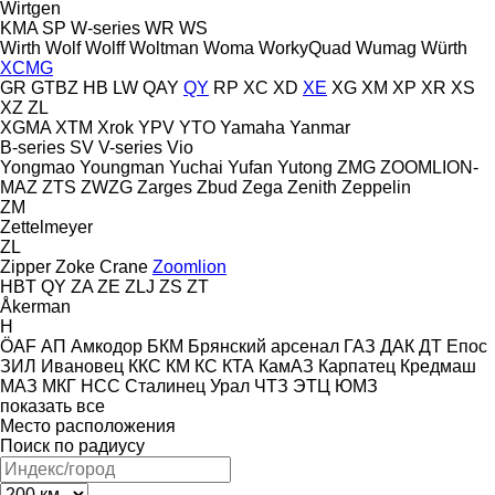
Wirtgen
KMA
SP
W-series
WR
WS
Wirth
Wolf
Wolff
Woltman
Woma
WorkyQuad
Wumag
Würth
XCMG
GR
GTBZ
HB
LW
QAY
QY
RP
XC
XD
XE
XG
XM
XP
XR
XS
XZ
ZL
XGMA
XTM
Xrok
YPV
YTO
Yamaha
Yanmar
B-series
SV
V-series
Vio
Yongmao
Youngman
Yuchai
Yufan
Yutong
ZMG
ZOOMLION-
MAZ
ZTS
ZWZG
Zarges
Zbud
Zega
Zenith
Zeppelin
ZM
Zettelmeyer
ZL
Zipper
Zoke Crane
Zoomlion
HBT
QY
ZA
ZE
ZLJ
ZS
ZT
Åkerman
H
ÖAF
АП
Амкодор
БКМ
Брянский арсенал
ГАЗ
ДАК
ДТ
Епос
ЗИЛ
Ивановец
ККС
КМ
КС
КТА
КамАЗ
Карпатец
Кредмаш
МАЗ
МКГ
НСС
Сталинец
Урал
ЧТЗ
ЭТЦ
ЮМЗ
показать все
Место расположения
Поиск по радиусу