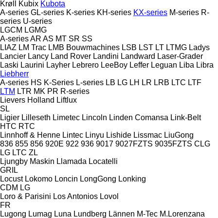
Krøll
Kubix
Kubota
A-series
GL-series
K-series
KH-series
KX-series
M-series
R-
series
U-series
LGCM
LGMG
A-series
AR
AS
MT
SR
SS
LIAZ
LM Trac
LMB Bouwmachines
LSB
LST
LT
LTMG
Ladys
Lancier
Lancy
Land Rover
Landini
Landward
Laser-Grader
Laski
Laurini
Layher
Lebrero
LeeBoy
Leffer
Leguan
Liba
Libra
Liebherr
A-series
HS
K-Series
L-series
LB
LG
LH
LR
LRB
LTC
LTF
LTM
LTR
MK
PR
R-series
Lievers Holland
Liftlux
SL
Ligier
Lilleseth
Limetec
Lincoln
Linden Comansa
Link-Belt
HTC
RTC
Linnhoff & Henne
Lintec
Linyu
Lishide
Lissmac
LiuGong
836
855
856
920E
922
936
9017
9027FZTS
9035FZTS
CLG
LG
LTC
ZL
Ljungby Maskin
Llamada
Locatelli
GRIL
Locust
Lokomo
Loncin
LongGong
Lonking
CDM
LG
Loro & Parisini
Los Antonios
Lovol
FR
Lugong
Lumag
Luna
Lundberg
Lännen
M-Tec
M.Lorenzana