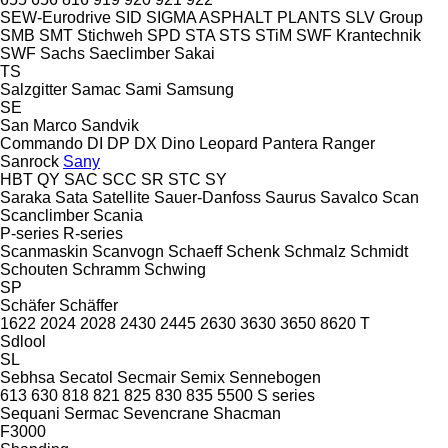
SEW-Eurodrive
SID
SIGMA ASPHALT PLANTS
SLV Group
SMB
SMT Stichweh
SPD
STA
STS
STiM
SWF Krantechnik
SWF
Sachs
Saeclimber
Sakai
TS
Salzgitter
Samac
Sami
Samsung
SE
San Marco
Sandvik
Commando
DI
DP
DX
Dino
Leopard
Pantera
Ranger
Sanrock
Sany
HBT
QY
SAC
SCC
SR
STC
SY
Saraka
Sata
Satellite
Sauer-Danfoss
Saurus
Savalco
Scan
Scanclimber
Scania
P-series
R-series
Scanmaskin
Scanvogn
Schaeff
Schenk
Schmalz
Schmidt
Schouten
Schramm
Schwing
SP
Schäfer
Schäffer
1622
2024
2028
2430
2445
2630
3630
3650
8620 T
Sdlool
SL
Sebhsa
Secatol
Secmair
Semix
Sennebogen
613
630
818
821
825
830
835
5500
S series
Sequani
Sermac
Sevencrane
Shacman
F3000