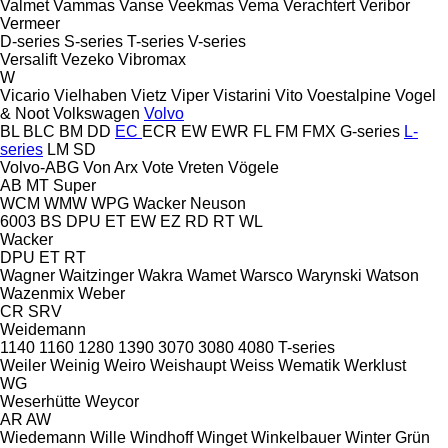
Valmet
Vammas
Vanse
Veekmas
Vema
Verachtert
Veribor
Vermeer
D-series
S-series
T-series
V-series
Versalift
Vezeko
Vibromax
W
Vicario
Vielhaben
Vietz
Viper
Vistarini
Vito
Voestalpine
Vogel
& Noot
Volkswagen
Volvo
BL
BLC
BM
DD
EC
ECR
EW
EWR
FL
FM
FMX
G-series
L-
series
LM
SD
Volvo-ABG
Von Arx
Vote
Vreten
Vögele
AB
MT
Super
WCM
WMW
WPG
Wacker Neuson
6003
BS
DPU
ET
EW
EZ
RD
RT
WL
Wacker
DPU
ET
RT
Wagner
Waitzinger
Wakra
Wamet
Warsco
Warynski
Watson
Wazenmix
Weber
CR
SRV
Weidemann
1140
1160
1280
1390
3070
3080
4080
T-series
Weiler
Weinig
Weiro
Weishaupt
Weiss
Wematik
Werklust
WG
Weserhütte
Weycor
AR
AW
Wiedemann
Wille
Windhoff
Winget
Winkelbauer
Winter Grün