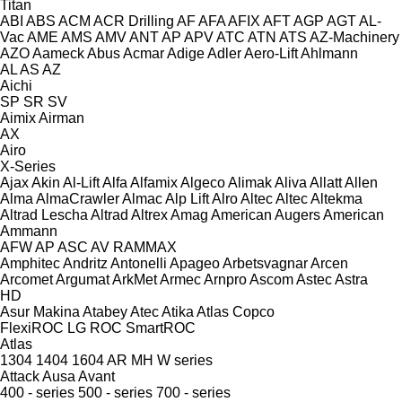
Titan
ABI
ABS
ACM
ACR Drilling
AF
AFA
AFIX
AFT
AGP
AGT
AL-
Vac
AME
AMS
AMV
ANT
AP
APV
ATC
ATN
ATS
AZ-Machinery
AZO
Aameck
Abus
Acmar
Adige
Adler
Aero-Lift
Ahlmann
AL
AS
AZ
Aichi
SP
SR
SV
Aimix
Airman
AX
Airo
X-Series
Ajax
Akin
Al-Lift
Alfa
Alfamix
Algeco
Alimak
Aliva
Allatt
Allen
Alma
AlmaCrawler
Almac
Alp Lift
Alro
Altec
Altec
Altekma
Altrad Lescha
Altrad
Altrex
Amag
American Augers
American
Ammann
AFW
AP
ASC
AV
RAMMAX
Amphitec
Andritz
Antonelli
Apageo
Arbetsvagnar
Arcen
Arcomet
Argumat
ArkMet
Armec
Arnpro
Ascom
Astec
Astra
HD
Asur Makina
Atabey
Atec
Atika
Atlas Copco
FlexiROC
LG
ROC
SmartROC
Atlas
1304
1404
1604
AR
MH
W series
Attack
Ausa
Avant
400 - series
500 - series
700 - series