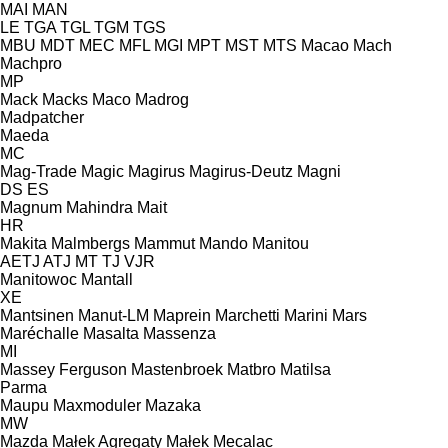
MAI
MAN
LE
TGA
TGL
TGM
TGS
MBU
MDT
MEC
MFL
MGI
MPT
MST
MTS
Macao
Mach
Machpro
MP
Mack
Macks
Maco
Madrog
Madpatcher
Maeda
MC
Mag-Trade
Magic
Magirus
Magirus-Deutz
Magni
DS
ES
Magnum
Mahindra
Mait
HR
Makita
Malmbergs
Mammut
Mando
Manitou
AETJ
ATJ
MT
TJ
VJR
Manitowoc
Mantall
XE
Mantsinen
Manut-LM
Maprein
Marchetti
Marini
Mars
Maréchalle
Masalta
Massenza
MI
Massey Ferguson
Mastenbroek
Matbro
Matilsa
Parma
Maupu
Maxmoduler
Mazaka
MW
Mazda
Małek Agregaty
Małek
Mecalac