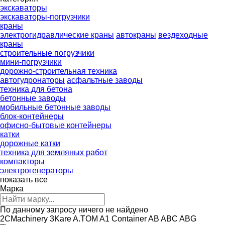
экскаваторы
экскаваторы-погрузчики
краны
электрогидравлические краны
автокраны
вездеходные
краны
строительные погрузчики
мини-погрузчики
дорожно-строительная техника
автогудронаторы
асфальтные заводы
техника для бетона
бетонные заводы
мобильные бетонные заводы
блок-контейнеры
офисно-бытовые контейнеры
катки
дорожные катки
техника для земляных работ
компакторы
электрогенераторы
показать все
Марка
По данному запросу ничего не найдено
2CMachinery
3Kare
A.TOM
A1 Container
AB
ABC
ABG