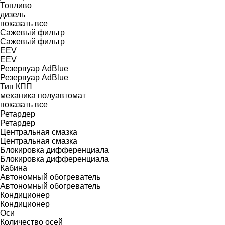
Топливо
дизель
показать все
Сажевый фильтр
Сажевый фильтр
EEV
EEV
Резервуар AdBlue
Резервуар AdBlue
Тип КПП
механика
полуавтомат
показать все
Ретардер
Ретардер
Центральная смазка
Центральная смазка
Блокировка дифференциала
Блокировка дифференциала
Кабина
Автономный обогреватель
Автономный обогреватель
Кондиционер
Кондиционер
Оси
Количество осей