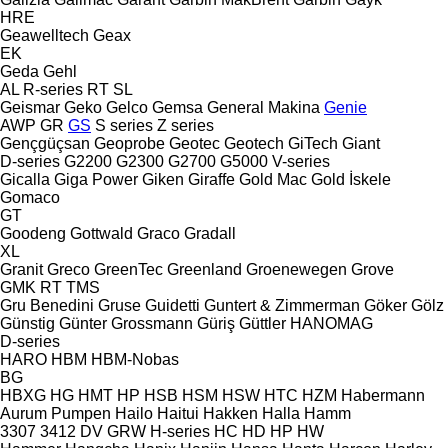
HRE
Geawelltech
Geax
EK
Geda
Gehl
AL
R-series
RT
SL
Geismar
Geko
Gelco
Gemsa
General Makina
Genie
AWP
GR
GS
S series
Z series
Gençgüçsan
Geoprobe
Geotec
Geotech
GiTech
Giant
D-series
G2200
G2300
G2700
G5000
V-series
Gicalla
Giga Power
Giken
Giraffe
Gold Mac
Gold İskele
Gomaco
GT
Goodeng
Gottwald
Graco
Gradall
XL
Granit
Greco
GreenTec
Greenland
Groenewegen
Grove
GMK
RT
TMS
Gru Benedini
Gruse
Guidetti
Guntert & Zimmerman
Göker
Gölz
Günstig
Günter Grossmann
Güriş
Güttler
HANOMAG
D-series
HARO
HBM
HBM-Nobas
BG
HBXG
HG
HMT
HP
HSB
HSM
HSW
HTC
HZM
Habermann
Aurum Pumpen
Hailo
Haitui
Hakken
Halla
Hamm
3307
3412
DV
GRW
H-series
HC
HD
HP
HW