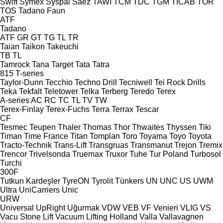
Swift
Symex
Syspal
Sáez
TAWI
TCM
TDC
TGM
TICAB
TOR
TOS
Tadano Faun
ATF
Tadano
ATF
GR
GT
TG
TL
TR
Taian
Taikon
Takeuchi
TB
TL
Tamrock
Tana
Target
Tata
Tatra
815
T-series
Taylor-Dunn
Tecchio
Techno Drill
Tecniwell
Tei Rock Drills
Teka
Tekfalt
Teletower
Telka
Terberg
Teredo
Terex
A-series
AC
RC
TC
TL
TV
TW
Terex-Finlay
Terex-Fuchs
Terra
Terrax
Tescar
CF
Tesmec
Teupen
Thaler
Thomas
Thor
Thwaites
Thyssen
Tiki
Timan
Time France
Titan
Tomplan
Toro
Toyama
Toyo
Toyota
Tracto-Technik
Trans-Lift
Transgruas
Transmanut
Trejon
Tremix
Trencor
Trivelsonda
Truemax
Truxor
Tuhe
Tur Poland
Turbosol
Turchi
300F
Tutkun Kardeşler
TyreON
Tyrolit
Tünkers
UN
UNC
US
UWM
Ultra
UniCarriers
Unic
URW
Universal
UpRight
Uğurmak
VDW
VEB
VF Venieri
VLIG
VS
Vacu Stone Lift
Vacuum Lifting Holland
Valla
Vallavagnen