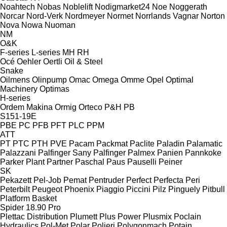
Noahtech
Nobas
Noblelift
Nodigmarket24
Noe
Noggerath
Norcar
Nord-Verk
Nordmeyer
Normet
Norrlands Vagnar
Norton
Nova
Nowa
Nuoman
NM
O&K
F-series
L-series
MH
RH
Océ
Oehler
Oertli
Oil & Steel
Snake
Oilmens
Olinpump
Omac
Omega
Omme
Opel
Optimal
Machinery
Optimas
H-series
Ordem Makina
Ormig
Orteco
P&H
PB
S151-19E
PBE
PC
PFB
PFT
PLC
PPM
ATT
PT
PTC
PTH
PVE
Pacam
Packmat
Paclite
Paladin
Palamatic
Palazzani
Palfinger Sany
Palfinger
Palmex
Panien
Pannkoke
Parker Plant
Partner
Paschal
Paus
Pauselli
Peiner
SK
Pekazett
Pel-Job
Pemat
Pentruder
Perfect
Perfecta
Peri
Peterbilt
Peugeot
Phoenix
Piaggio
Piccini
Pilz
Pinguely
Pitbull
Platform Basket
Spider 18.90 Pro
Plettac Distribution
Plumett
Plus Power
Plusmix
Poclain
Hydraulics
Pol-Met
Polar
Polieri
Polygonmach
Potain