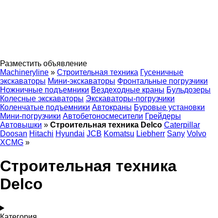
Разместить объявление
Machineryline
»
Строительная техника
Гусеничные
экскаваторы
Мини-экскаваторы
Фронтальные погрузчики
Ножничные подъемники
Вездеходные краны
Бульдозеры
Колесные экскаваторы
Экскаваторы-погрузчики
Коленчатые подъемники
Автокраны
Буровые установки
Мини-погрузчики
Автобетоносмесители
Грейдеры
Автовышки
»
Строительная техника Delco
Caterpillar
Doosan
Hitachi
Hyundai
JCB
Komatsu
Liebherr
Sany
Volvo
XCMG
»
Строительная техника
Delco
Категория