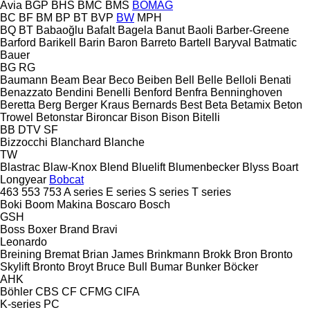
Avia
BGP
BHS
BMC
BMS
BOMAG
BC
BF
BM
BP
BT
BVP
BW
MPH
BQ
BT
Babaoğlu
Bafalt
Bagela
Banut
Baoli
Barber-Greene
Barford
Barikell
Barin
Baron
Barreto
Bartell
Baryval
Batmatic
Bauer
BG
RG
Baumann
Beam
Bear
Beco
Beiben
Bell
Belle
Belloli
Benati
Benazzato
Bendini
Benelli
Benford
Benfra
Benninghoven
Beretta
Berg
Berger Kraus
Bernards
Best
Beta
Betamix
Beton
Trowel
Betonstar
Bironcar
Bison
Bison
Bitelli
BB
DTV
SF
Bizzocchi
Blanchard
Blanche
TW
Blastrac
Blaw-Knox
Blend
Bluelift
Blumenbecker
Blyss
Boart
Longyear
Bobcat
463
553
753
A series
E series
S series
T series
Boki
Boom Makina
Boscaro
Bosch
GSH
Boss
Boxer
Brand
Bravi
Leonardo
Breining
Bremat
Brian James
Brinkmann
Brokk
Bron
Bronto
Skylift
Bronto
Broyt
Bruce
Bull
Bumar
Bunker
Böcker
AHK
Böhler
CBS
CF
CFMG
CIFA
K-series
PC