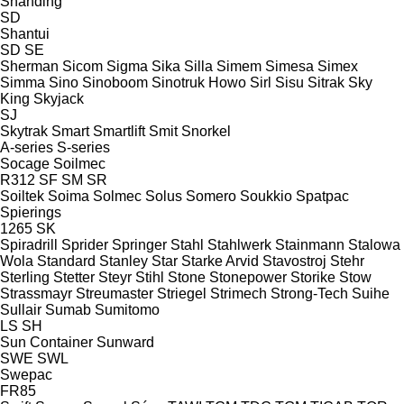
Shanding
SD
Shantui
SD
SE
Sherman
Sicom
Sigma
Sika
Silla
Simem
Simesa
Simex
Simma
Sino
Sinoboom
Sinotruk Howo
Sirl
Sisu
Sitrak
Sky
King
Skyjack
SJ
Skytrak
Smart
Smartlift
Smit
Snorkel
A-series
S-series
Socage
Soilmec
R312
SF
SM
SR
Soiltek
Soima
Solmec
Solus
Somero
Soukkio
Spatpac
Spierings
1265
SK
Spiradrill
Sprider
Springer
Stahl
Stahlwerk
Stainmann
Stalowa
Wola
Standard
Stanley
Star
Starke Arvid
Stavostroj
Stehr
Sterling
Stetter
Steyr
Stihl
Stone
Stonepower
Storike
Stow
Strassmayr
Streumaster
Striegel
Strimech
Strong-Tech
Suihe
Sullair
Sumab
Sumitomo
LS
SH
Sun Container
Sunward
SWE
SWL
Swepac
FR85