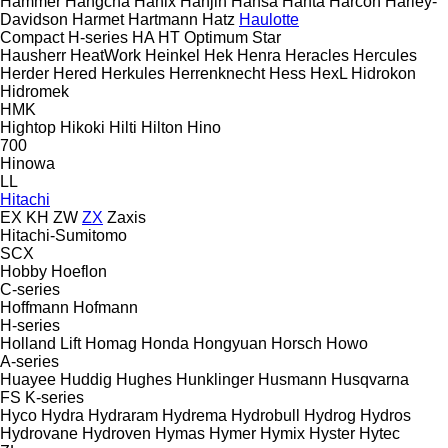
Hammer
Hangcha
Hanix
Hanjin
Hansa
Hanta
Harcon
Harley-
Davidson
Harmet
Hartmann
Hatz
Haulotte
Compact
H-series
HA
HT
Optimum
Star
Hausherr
HeatWork
Heinkel
Hek
Henra
Heracles
Hercules
Herder
Hered
Herkules
Herrenknecht
Hess
HexL
Hidrokon
Hidromek
HMK
Hightop
Hikoki
Hilti
Hilton
Hino
700
Hinowa
LL
Hitachi
EX
KH
ZW
ZX
Zaxis
Hitachi-Sumitomo
SCX
Hobby
Hoeflon
C-series
Hoffmann
Hofmann
H-series
Holland Lift
Homag
Honda
Hongyuan
Horsch
Howo
A-series
Huayee
Huddig
Hughes
Hunklinger
Husmann
Husqvarna
FS
K-series
Hyco
Hydra
Hydraram
Hydrema
Hydrobull
Hydrog
Hydros
Hydrovane
Hydroven
Hymas
Hymer
Hymix
Hyster
Hytec