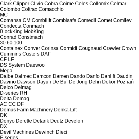
Clark
Clipper
Clivio
Cobra
Coime
Coles
Collomix
Colmar
Colombo
Coltrax
Comacchio
MC
Comansa CM
Combilift
Combisafe
Comedil
Comet
Comilev
Condecta
Conmach
BlockKing
MobKing
Conrad
Constmach
30
60
100
Containex
Conver
Corinsa
Cormidi
Cougnaud
Crawler
Crown
Cummins
Custers
DAF
CF
LF
DS System
Daewoo
Mega
Dalbe
Dalmec
Damcon
Damen
Dando
Danfo
Danlift
Daudin
Davino
Dawson
Dayun
De Buf
De Jong
Dehn
Dekor Poznań
Delco
Delmag
D-series
RH
Delta
Demag
AC
CC
DF
Demus Farm Machinery
Denka-Lift
DK
Denyo
Derette
Detank
Deutz
Develon
DX
Devil'Machines
Dewinch
Dieci
F-series