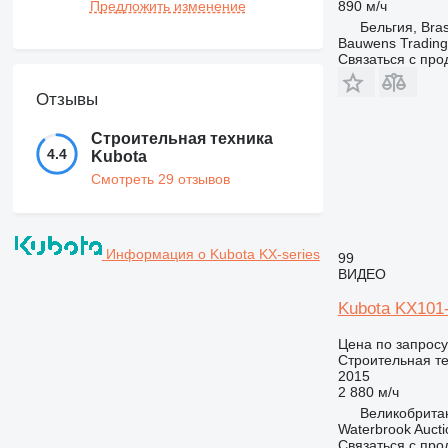
890 м/ч
Предложить изменение
Бельгия, Bra
Bauwens Trading
Связаться с пр
Отзывы
Строительная техника
4.4
Kubota
Смотреть 29 отзывов
Информация о Kubota KX-series
99
ВИДЕО
Kubota KX101
Цена по запросу
Строительная те
2015
2 880 м/ч
Великобритан
Waterbrook Aucti
Связаться с пр