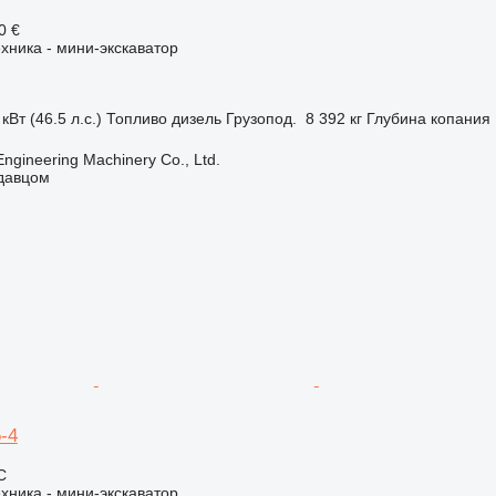
0 €
хника - мини-экскаватор
кВт (46.5 л.с.)
Топливо
дизель
Грузопод.
8 392 кг
Глубина копания
Engineering Machinery Co., Ltd.
одавцом
-4
С
хника - мини-экскаватор