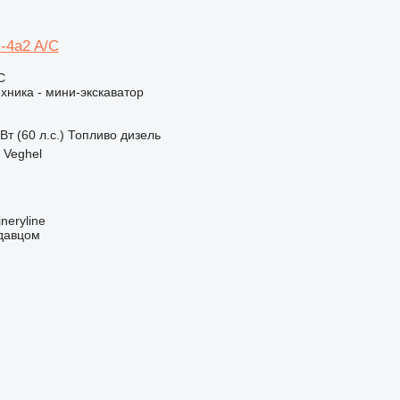
-4a2 A/C
С
хника - мини-экскаватор
Вт (60 л.с.)
Топливо
дизель
 Veghel
neryline
одавцом