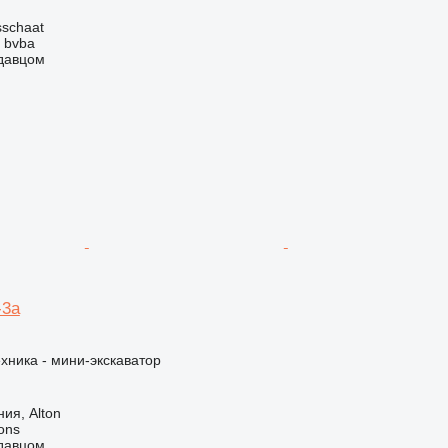
sschaat
 bvba
одавцом
-3a
хника - мини-экскаватор
ия, Alton
ons
одавцом