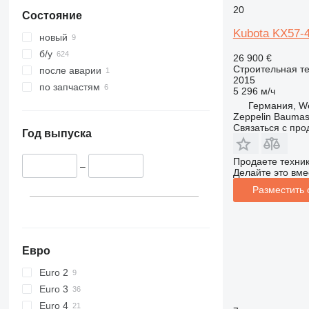
345
Vibromax
20
Состояние
349
Kubota KX57-
350
новый
365
б/у
26 900 €
374
Строительная те
после аварии
2015
390
по запчастям
5 296 м/ч
395
Германия, We
Zeppelin Bauma
416
Связаться с пр
420
Год выпуска
424
Продаете техни
426
–
Делайте это вме
428
Разместить
430
432
434
444
Евро
589
Euro 2
826
Euro 3
906
Euro 4