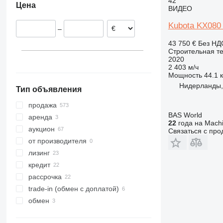
42
Цена
Польша
ВИДЕО
313
435S
3394
XS
KX163
U50
Испания
314
436
4069
XZ
KX183-3
U55
Kubota KX080 
–
Литва
315
437
4394
ZL
KX185
U56
43 750 €
Без НД
Франция
316
456
E-series
KX185-3
Строительная те
показать все
317
457
Liftlux
2020
2 403 м/ч
318
8008
Pecolift
Мощность
44.1 к
319
8018
R-series
Нидерланды,
Тип объявления
320
8025
Toucan
321
8026
продажа
BAS World
322
8030
аренда
22
года на Machi
323
8035
аукцион
Связаться с пр
324
CT
от производителя
325
JS
лизинг
326
JZ
кредит
329
NXT
рассрочка
330
S-Series
trade-in (обмен с доплатой)
336
TM
обмен
340
VMT