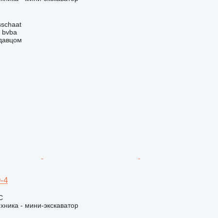
sschaat
 bvba
одавцом
-4
С
хника - мини-экскаватор