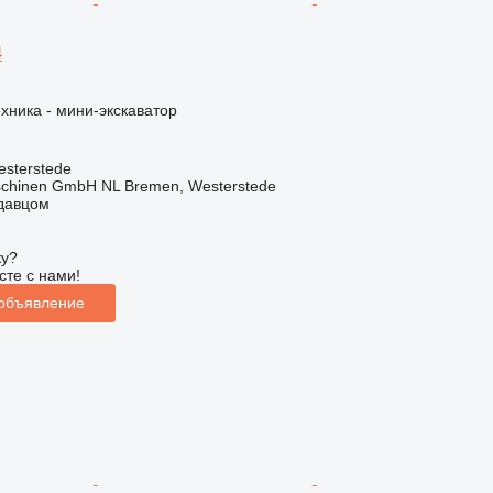
4
хника - мини-экскаватор
sterstede
schinen GmbH NL Bremen, Westerstede
одавцом
ку?
сте с нами!
 объявление