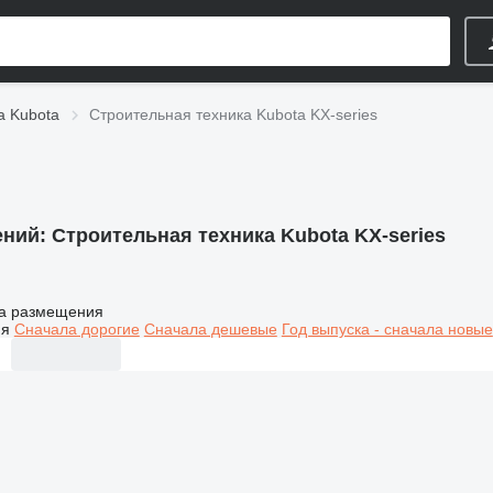
а Kubota
Строительная техника Kubota KX-series
ений:
Строительная техника Kubota KX-series
а размещения
ия
Сначала дорогие
Сначала дешевые
Год выпуска - сначала новые