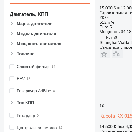
982
15 000 $
≈ 12 98
988
Строительная те
Двигатель, КПП
2024
990
512 м/ч
Марка двигателя
992
Euro 5
Мощность
34.18 
AP
Модель двигателя
Китай
C-series
Shanghai Walila 
Мощность двигателя
Связаться с пр
CB
Топливо
CS
D series
Сажевый фильтр
E-series
F-series
EEV
GC
IT
Резервуар AdBlue
M-series
Тип КПП
MH
10
NR
Ретардер
Kubota KX 015
PM
RM
14 500 €
Без НД
Центральная смазка
Строительная те