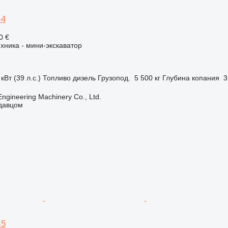
-4
0 €
хника - мини-экскаватор
кВт (39 л.с.)
Топливо
дизель
Грузопод.
5 500 кг
Глубина копания
3
Engineering Machinery Co., Ltd.
одавцом
-5