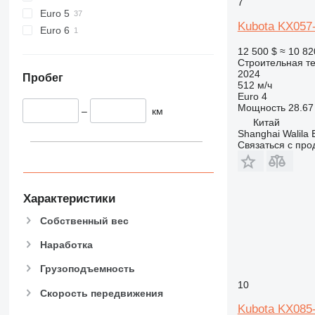
7
907
Euro 5
908
Kubota KX057
Euro 6
910
12 500 $
≈ 10 82
914
Строительная те
2024
918
Пробег
512 м/ч
924
Euro 4
Мощность
28.67 
926
–
км
Китай
928
Shanghai Walila 
930
Связаться с пр
938
950
953
Характеристики
955
Собственный вес
962
963
Наработка
966
Грузоподъемность
972
10
Скорость передвижения
973
Kubota KX085
980