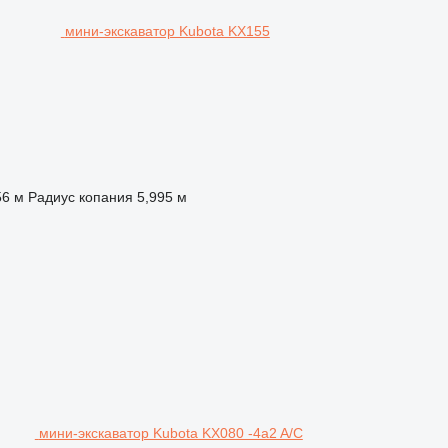
мини-экскаватор Kubota KX155
56 м
Радиус копания
5,995 м
мини-экскаватор Kubota KX080 -4a2 A/C