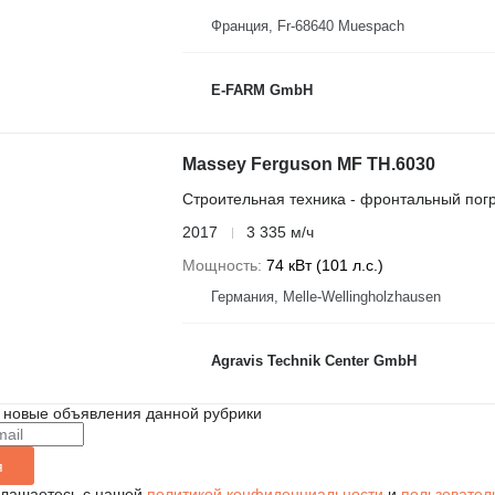
Франция, Fr-68640 Muespach
E-FARM GmbH
Massey Ferguson MF TH.6030
Строительная техника - фронтальный погр
2017
3 335 м/ч
Мощность
74 кВт (101 л.с.)
Германия, Melle-Wellingholzhausen
Agravis Technik Center GmbH
 новые объявления данной рубрики
я
глашаетесь с нашей
политикой конфиденциальности
и
пользовател