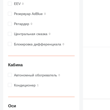
EEV
966
972
Резервуар AdBlue
973
980
Ретардер
982
988
Центральная смазка
990
Блокировка дифференциала
992
AP
C-series
CB
Кабина
CS
Автономный обогреватель
D series
E-series
Кондиционер
F-series
GC
IT
M-series
Оси