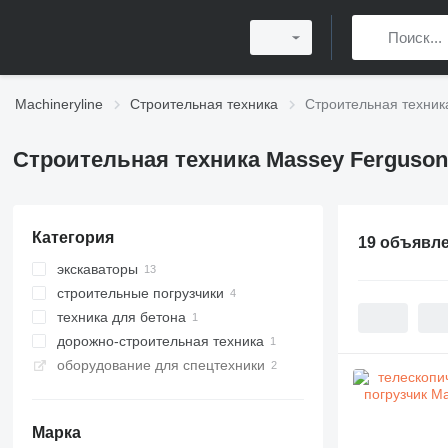
Machineryline
Строительная техника
Строительная техник
Строительная техника Massey Ferguson
Категория
19 объявл
экскаваторы
строительные погрузчики
экскаваторы-погрузчики
техника для бетона
мини-экскаваторы
телескопические погрузчики
дорожно-строительная техника
телескопические фронтальные
бадьи для бетона
погрузчики
оборудование для спецтехники
ресайклеры
фронтальные погрузчики
Марка