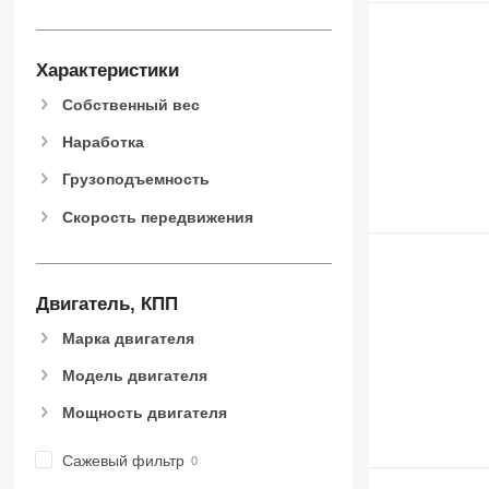
444
589
826
Характеристики
906
Собственный вес
907
908
Наработка
910
Грузоподъемность
914
Скорость передвижения
918
924
926
928
Двигатель, КПП
930
Марка двигателя
938
Модель двигателя
950
953
Мощность двигателя
955
962
Сажевый фильтр
963