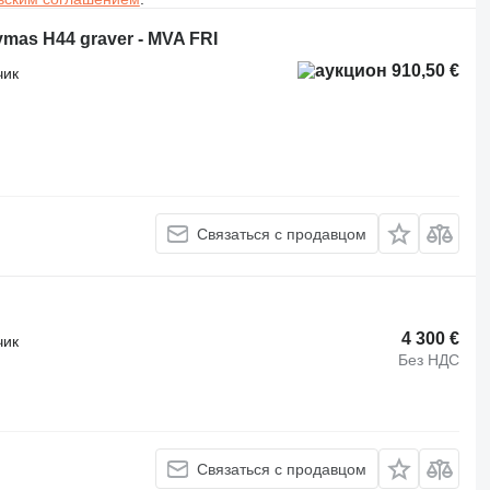
mas H44 graver - MVA FRI
910,50 €
чик
Связаться с продавцом
4 300 €
чик
Без НДС
Связаться с продавцом