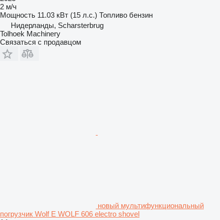
2 м/ч
Мощность
11.03 кВт (15 л.с.)
Топливо
бензин
Нидерланды, Scharsterbrug
Tolhoek Machinery
Связаться с продавцом
новый мультифункциональный
погрузчик Wolf E WOLF 606 electro shovel