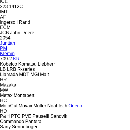
ICE
223
1412C
IMT
AF
Ingersoll Rand
ECM
JCB
John Deere
2054
Junttan
PM
Klemm
709-2
KR
Kobelco
Komatsu
Liebherr
LB
LRB
R-series
Llamada
MDT
MGI
Mait
HR
Mazaka
MW
Metax
Montabert
HC
MotoCut
Movax
Müller
Noahtech
Orteco
HD
P&H
PTC
PVE
Pauselli
Sandvik
Commando
Pantera
Sany
Sennebogen