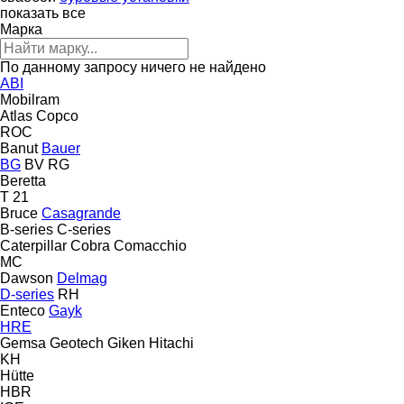
показать все
Марка
По данному запросу ничего не найдено
ABI
Mobilram
Atlas Copco
ROC
Banut
Bauer
BG
BV
RG
Beretta
T 21
Bruce
Casagrande
B-series
C-series
Caterpillar
Cobra
Comacchio
MC
Dawson
Delmag
D-series
RH
Enteco
Gayk
HRE
Gemsa
Geotech
Giken
Hitachi
KH
Hütte
HBR