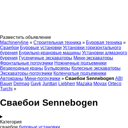
Разместить объявление
Machineryline
»
Строительная техника
»
Буровая техника
»
Сваебои
Буровые установки
Установки горизонтального
бурения
Бурильно-крановые машины
Установки алмазного
бурения
Гусеничные экскаваторы
Мини-экскаваторы
Фронтальные погрузчики
Ножничные подъемники
Вездеходные краны
Бульдозеры
Колесные экскаваторы
Экскаваторы-погрузчики
Коленчатые подъемники
Автокраны
Мини-погрузчики
»
Сваебои Sennebogen
ABI
Bauer
Delmag
Gayk
Junttan
Liebherr
Mazaka
Movax
Orteco
Turchi
»
Сваебои Sennebogen
Категория
сваебои
буровые установки