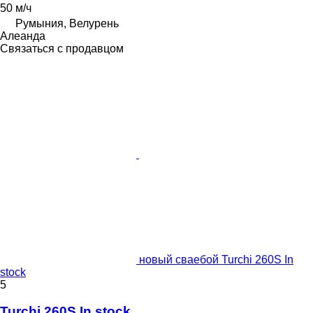
50 м/ч
Румыния, Велурень
Алеанда
Связаться с продавцом
новый сваебой Turchi 260S In
stock
5
Turchi 260S In stock