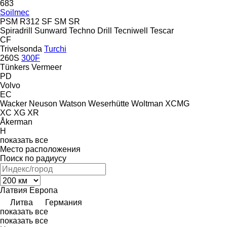
683
Soilmec
PSM
R312
SF
SM
SR
Spiradrill
Sunward
Techno Drill
Tecniwell
Tescar
CF
Trivelsonda
Turchi
260S
300F
Tünkers
Vermeer
PD
Volvo
EC
Wacker Neuson
Watson
Weserhütte
Woltman
XCMG
XC
XG
XR
Åkerman
H
показать все
Место расположения
Поиск по радиусу
Латвия
Европа
Литва
Германия
показать все
показать все