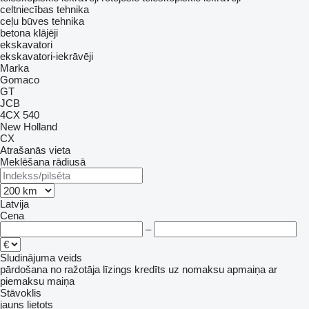
celtniecības tehnika
ceļu būves tehnika
betona klājēji
ekskavatori
ekskavatori-iekrāvēji
Marka
Gomaco
GT
JCB
4CX
540
New Holland
CX
Atrašanās vieta
Meklēšana rādiusā
Latvija
Cena
–
Sludinājuma veids
pārdošana
no ražotāja
līzings
kredīts
uz nomaksu
apmaiņa ar
piemaksu
maiņa
Stāvoklis
jauns
lietots