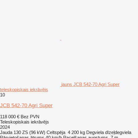
jauns JCB 542-70 Agri Super
teleskopiskais iekrāvējs
10
JCB 542-70 Agri Super
118 000 €
Bez PVN
Teleskopiskais iekrāvējs
2024
Jauda
130 ZS (96 kW)
Celtspēja
4 200 kg
Degviela
dīzeļdegviela
Pārvietošanas ātrums
40 km/h
Pacelšanas augstums
7 m