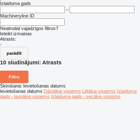
Izlaiduma gads
–
Machineryline ID
Neatrodat vajadzīgos filtrus?
Ieteikt izmaiņas
Atrasts:
-
parādīt
10 sludinājumi:
Atrasts
Filtrs
Šķirošana
:
Ievietošanas datums
Ievietošanas datums
Dārgākie vispirms
Lētākie vispirms
Izlaiduma
gads - jaunākie vispirms
Izlaiduma gads - vecākie vispirms