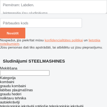
Nospiežot, jūs piekrītat mūsu
konfidencialitātes politikai
un
lietotāja
noteikumiem
.
Jūsu personas dati tiks apstrādāti, lai atbildētu uz jūsu pieprasījumu.
Sludinājumi STEELMASHINES
Meklēšana
Kategorija
kombaini
graudu kombaini
labības pļaujmašīnas
graudu hederi
noliktavu tehnika
autoiekrāvēji
teleskopiskie iekrāvēji
rotējošie teleskopiskie iekrāvēji