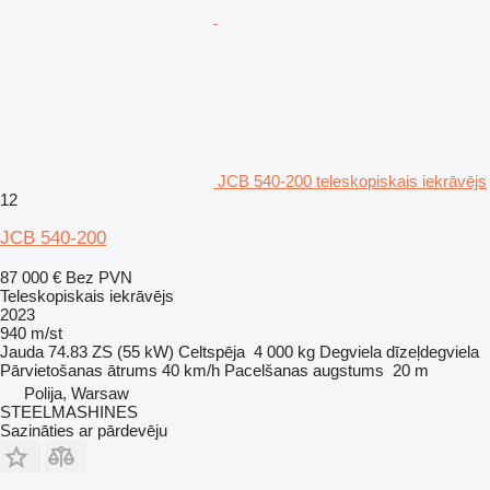
JCB 540-200 teleskopiskais iekrāvējs
12
JCB 540-200
87 000 €
Bez PVN
Teleskopiskais iekrāvējs
2023
940 m/st
Jauda
74.83 ZS (55 kW)
Celtspēja
4 000 kg
Degviela
dīzeļdegviela
Pārvietošanas ātrums
40 km/h
Pacelšanas augstums
20 m
Polija, Warsaw
STEELMASHINES
Sazināties ar pārdevēju