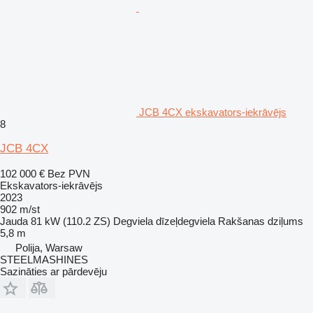
JCB 4CX ekskavators-iekrāvējs
8
JCB 4CX
102 000 €
Bez PVN
Ekskavators-iekrāvējs
2023
902 m/st
Jauda
81 kW (110.2 ZS)
Degviela
dīzeļdegviela
Rakšanas dziļums
5,8 m
Polija, Warsaw
STEELMASHINES
Sazināties ar pārdevēju