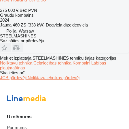
275 000 €
Bez PVN
Graudu kombains
2024
Jauda
460 ZS (338 kW)
Degviela
dīzeļdegviela
Polija, Warsaw
STEELMASHINES
Sazināties ar pārdevēju
Meklēt izplatītāja STEELMASHINES tehniku šajās kategorijās
Noliktavu tehnika
Celtniecības tehnika
Kombaini
Labības
pļaujmašīnas
Skatieties arī
JCB pārdevēji
Noliktavu tehnikas pārdevēji
Uzņēmums
Par mums