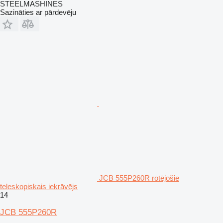
STEELMASHINES
Sazināties ar pārdevēju
JCB 555P260R rotējošie
teleskopiskais iekrāvējs
14
JCB 555P260R