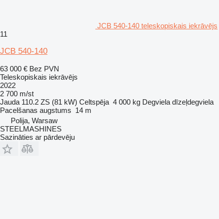
JCB 540-140 teleskopiskais iekrāvējs
11
JCB 540-140
63 000 €
Bez PVN
Teleskopiskais iekrāvējs
2022
2 700 m/st
Jauda
110.2 ZS (81 kW)
Celtspēja
4 000 kg
Degviela
dīzeļdegviela
Pacelšanas augstums
14 m
Polija, Warsaw
STEELMASHINES
Sazināties ar pārdevēju