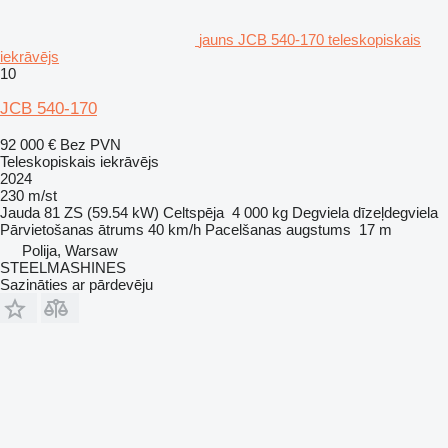
jauns JCB 540-170 teleskopiskais
iekrāvējs
10
JCB 540-170
92 000 €
Bez PVN
Teleskopiskais iekrāvējs
2024
230 m/st
Jauda
81 ZS (59.54 kW)
Celtspēja
4 000 kg
Degviela
dīzeļdegviela
Pārvietošanas ātrums
40 km/h
Pacelšanas augstums
17 m
Polija, Warsaw
STEELMASHINES
Sazināties ar pārdevēju