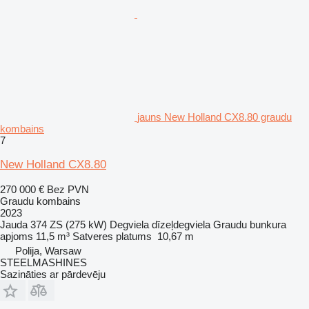
jauns New Holland CX8.80 graudu
kombains
7
New Holland CX8.80
270 000 €
Bez PVN
Graudu kombains
2023
Jauda
374 ZS (275 kW)
Degviela
dīzeļdegviela
Graudu bunkura
apjoms
11,5 m³
Satveres platums
10,67 m
Polija, Warsaw
STEELMASHINES
Sazināties ar pārdevēju