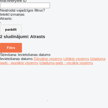
Machineryline ID
Neatrodat vajadzīgos filtrus?
Ieteikt izmaiņas
Atrasts:
-
parādīt
2 sludinājumi:
Atrasts
Filtrs
Šķirošana
:
Ievietošanas datums
Ievietošanas datums
Dārgākie vispirms
Lētākie vispirms
Izlaiduma
gads - jaunākie vispirms
Izlaiduma gads - vecākie vispirms