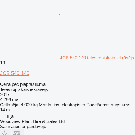
JCB 540-140 teleskopiskais iekrāvējs
13
JCB 540-140
Cena pēc pieprasījuma
Teleskopiskais iekrāvējs
2017
4 756 m/st
Celtspēja
4 000 kg
Masta tips
teleskopisks
Pacelšanas augstums
14 m
Īrija
Woodview Plant Hire & Sales Ltd
Sazināties ar pārdevēju