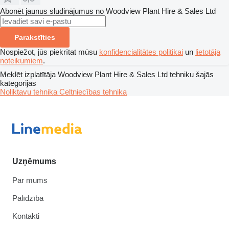
Abonēt jaunus sludinājumus no Woodview Plant Hire & Sales Ltd
Parakstīties
Nospiežot, jūs piekrītat mūsu
konfidencialitātes politikai
un
lietotāja
noteikumiem
.
Meklēt izplatītāja Woodview Plant Hire & Sales Ltd tehniku šajās
kategorijās
Noliktavu tehnika
Celtniecības tehnika
Uzņēmums
Par mums
Palīdzība
Kontakti