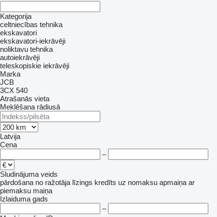
Kategorija
celtniecības tehnika
ekskavatori
ekskavatori-iekrāvēji
noliktavu tehnika
autoiekrāvēji
teleskopiskie iekrāvēji
Marka
JCB
3CX
540
Atrašanās vieta
Meklēšana rādiusā
Latvija
Cena
–
Sludinājuma veids
pārdošana
no ražotāja
līzings
kredīts
uz nomaksu
apmaiņa ar
piemaksu
maiņa
Izlaiduma gads
–