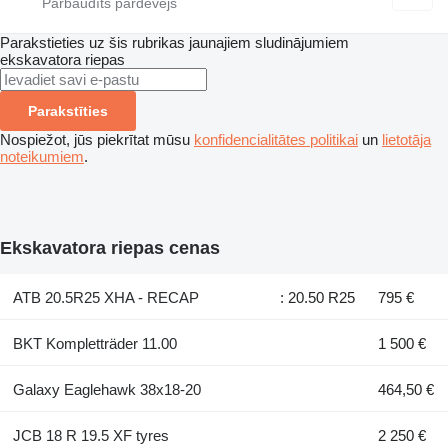
Parakstieties uz šis rubrikas jaunajiem sludinājumiem
ekskavatora riepas
Parakstīties
Nospiežot, jūs piekrītat mūsu
konfidencialitātes politikai
un
lietotāja
noteikumiem
.
Ekskavatora riepas cenas
ATB 20.5R25 XHA - RECAP
: 20.50 R25
795 €
BKT Kompletträder 11.00
1 500 €
Galaxy Eaglehawk 38x18-20
464,50 €
JCB 18 R 19.5 XF tyres
2 250 €