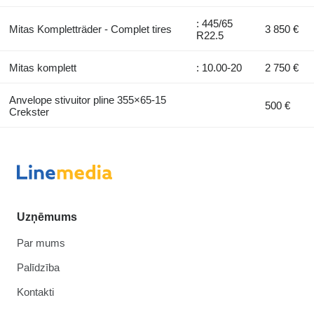
: 445/65
Mitas Kompletträder - Complet tires
3 850 €
R22.5
Mitas komplett
: 10.00-20
2 750 €
Anvelope stivuitor pline 355×65-15
500 €
Crekster
Uzņēmums
Par mums
Palīdzība
Kontakti