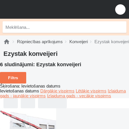
Rūpniecības aprīkojums
Konveijeri
Ezystak konveijeri
Ezystak konveijeri
6 sludinājumi:
Ezystak konveijeri
Filtrs
Šķirošana
:
Ievietošanas datums
Ievietošanas datums
Dārgākie vispirms
Lētākie vispirms
Izlaiduma
gads - jaunākie vispirms
Izlaiduma gads - vecākie vispirms