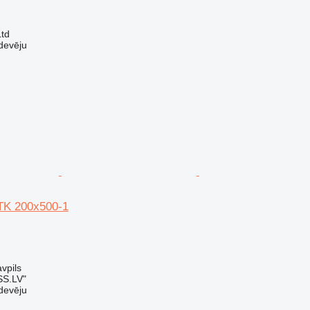
Ltd
devēju
TK 200x500-1
vpils
SS.LV"
devēju