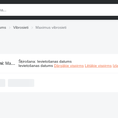
jums
Vibrosieti
Maximus vibrosieti
Šķirošana
:
Ievietošanas datums
mi:
Maximus vibrosieti
Ievietošanas datums
Dārgākie vispirms
Lētākie vispirms
Izl