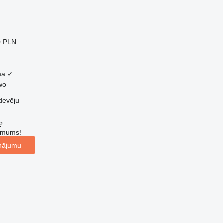
0 PLN
ma
✓
owo
devēju
?
r mums!
inājumu