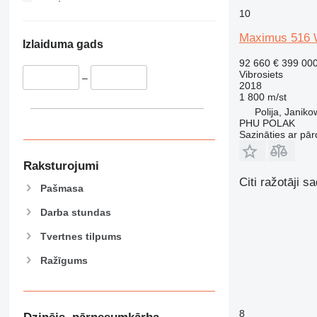
10
Maximus 516 W
Izlaiduma gads
92 660 €
399 00
Vibrosiets
–
2018
1 800 m/st
Polija, Janik
PHU POLAK
Sazināties ar pār
Raksturojumi
Citi ražotāji sa
Pašmasa
Darba stundas
Tvertnes tilpums
Ražīgums
8