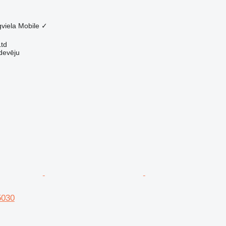
viela
Mobile
✓
Ltd
devēju
5030