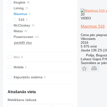
Kinglink
S-series
FTB
542
PC
Combo
Liming
FTI
640
Explorer
2LSX
Mobiscreen
Maximus
FTS
Frontier
KL
20
VIDEO
Fullstar
Novum
ZSW
516
McCloskey
MCK
Maximus 516
Metso
ME
R-series
Cena pēc piepra
Powerscreen
PRO
S-series
Lokotrack
Vibrosiets
parādīt visu
V-series
Nordberg
Chieftain
MPB
CS
Remax
QA
820
683
T5
1412
Orbital 3000
2016
5 975 m/st
Commander
RM
QE
883+
694
TS
Jauda
136 ZS (1
Warrior
TSV
873
Polija, Bogus
Mini
Łukasz Gajos P.H
883
Sazināties ar pār
Mobile
Kāpurķēžu sistēma
Atrašanās vieta
Meklēšana rādiusā