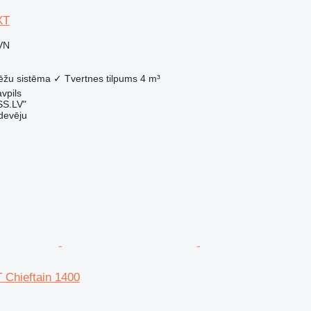
XT
VN
ēžu sistēma
✓
Tvertnes tilpums
4 m³
vpils
SS.LV"
devēju
 Chieftain 1400