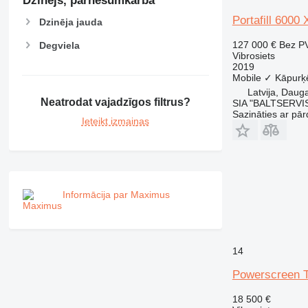
Dzinējs, pārnesumkārba
Portafill 6000 
Dzinēja jauda
127 000 €
Bez P
Degviela
Vibrosiets
2019
Mobile
✓
Kāpurķ
Latvija, Dauga
Neatrodat vajadzīgos filtrus?
SIA "BALTSERVI
Sazināties ar pār
Ieteikt izmaiņas
Informācija par Maximus
14
Powerscreen T
18 500 €