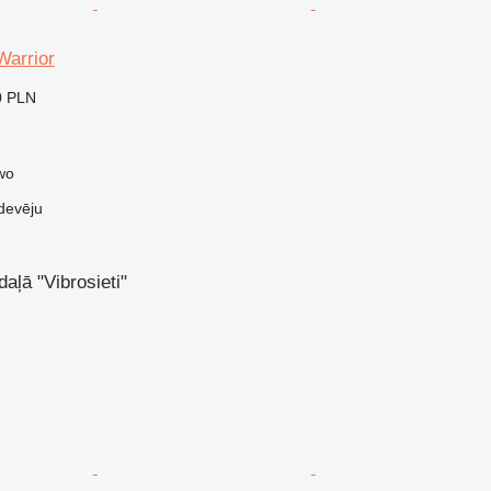
arrior
0 PLN
owo
devēju
daļā "Vibrosieti"