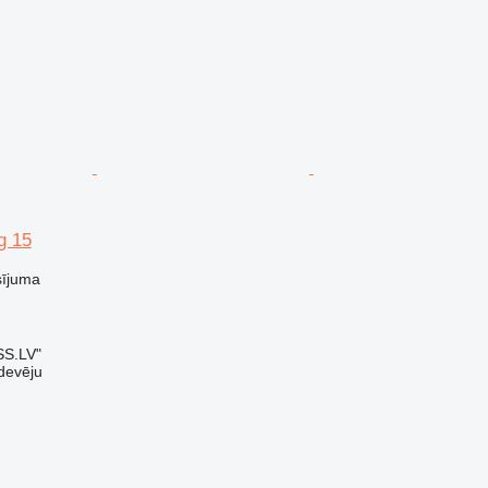
g 15
sījuma
SS.LV"
devēju