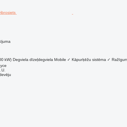
sījuma
00 kW)
Degviela
dīzeļdegviela
Mobile
✓
Kāpurķēžu sistēma
✓
Ražīgu
zyce
.U.
devēju