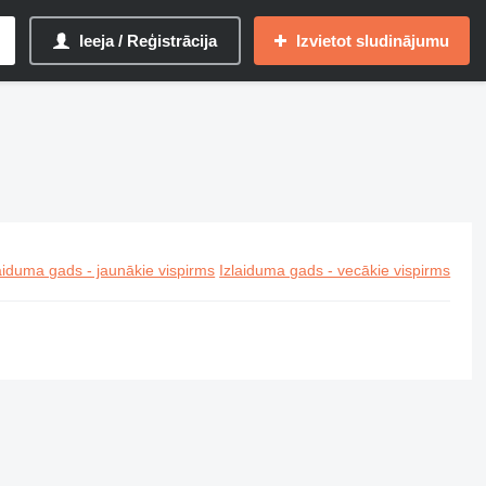
Ieeja / Reģistrācija
Izvietot sludinājumu
aiduma gads - jaunākie vispirms
Izlaiduma gads - vecākie vispirms