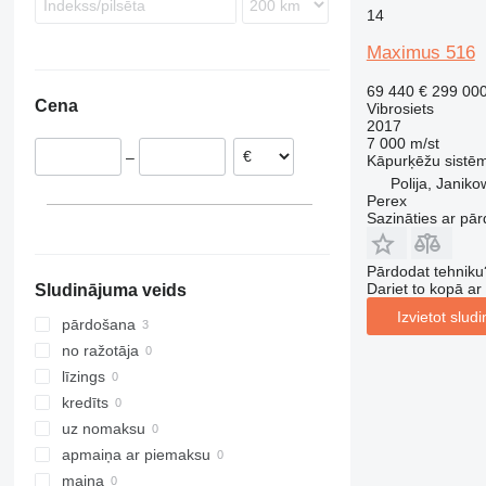
14
Maximus 516
69 440 €
299 00
Cena
Vibrosiets
2017
7 000 m/st
–
Kāpurķēžu sistē
Polija, Janik
Perex
Sazināties ar pār
Pārdodat tehniku
Dariet to kopā a
Sludinājuma veids
Izvietot slud
pārdošana
no ražotāja
līzings
kredīts
uz nomaksu
apmaiņa ar piemaksu
maiņa