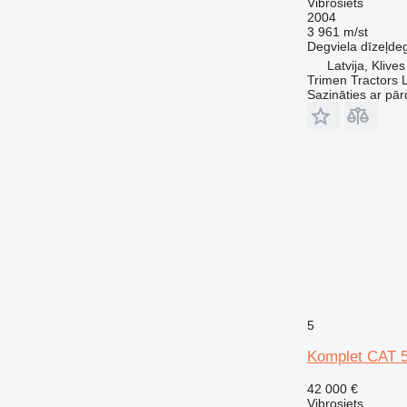
Vibrosiets
2004
3 961 m/st
Degviela
dīzeļdeg
Latvija, Klives
Trimen Tractors 
Sazināties ar pār
5
Komplet CAT 
42 000 €
Vibrosiets