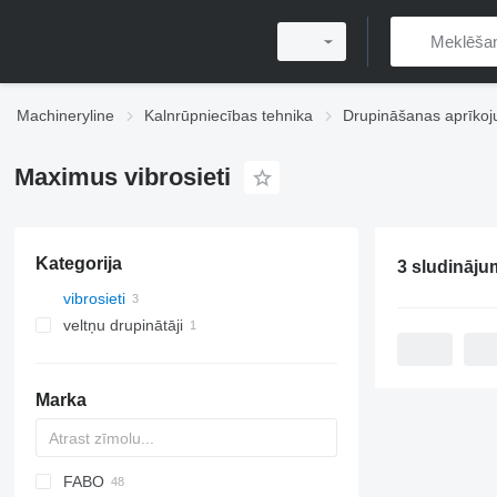
Machineryline
Kalnrūpniecības tehnika
Drupināšanas aprīko
Maximus vibrosieti
Kategorija
3 sludināju
vibrosieti
veltņu drupinātāji
Marka
FABO
DF
60
SM
E-series