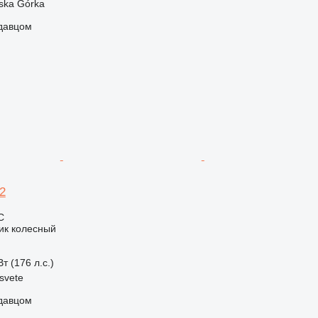
ska Górka
одавцом
2
С
ик колесный
т (176 л.с.)
svete
одавцом