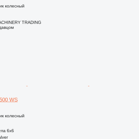
ик колесный
ACHINERY TRADING
одавцом
2500 WS
ик колесный
ула
6x6
lver