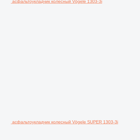
асфальтоукладчик колесный Vögele 1303-3i
асфальтоукладчик колесный Vögele SUPER 1303-3i