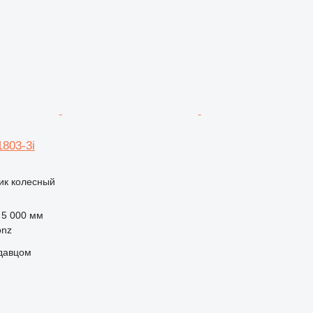
1803-3i
ик колесный
5 000 мм
onz
одавцом