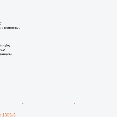
i
С
ик колесный
łosiów
owe
одавцом
 1303-3i