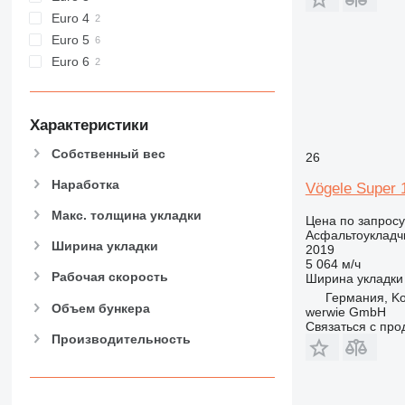
Euro 4
Euro 5
Euro 6
Характеристики
Собственный вес
26
Наработка
Vögele Super 
Макс. толщина укладки
Цена по запросу
Асфальтоукладч
Ширина укладки
2019
5 064 м/ч
Рабочая скорость
Ширина укладки
Германия, K
Объем бункера
werwie GmbH
Связаться с пр
Производительность