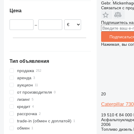
Gebr. Mickenha
Австрия
Япония
Южно-Африканская
Связаться с пр
Республика
Цена
Польша
Украина
Литва
Подпишитесь на
–
Норвегия
показать все
Подписатьс
Нажимая, вы со
Тип объявления
продажа
аренда
аукцион
от производителя
20
лизинг
Caterpillar 730
кредит
рассрочка
19 510 €
84 000
Асфальтоукладч
trade-in (обмен с доплатой)
2006
обмен
Топливо
дизель