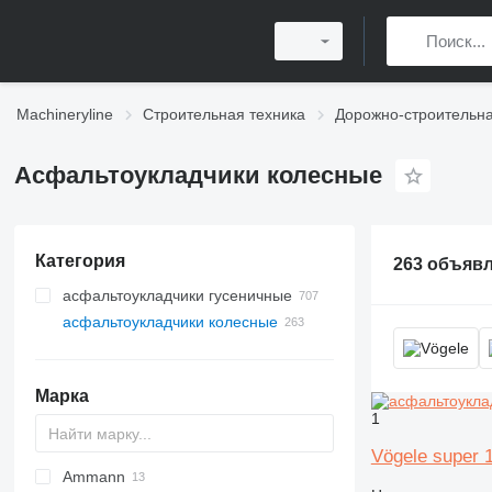
Machineryline
Строительная техника
Дорожно-строительна
Асфальтоукладчики колесные
Категория
263 объяв
асфальтоукладчики гусеничные
асфальтоукладчики колесные
Марка
1
Vögele super 
Ammann
Titan