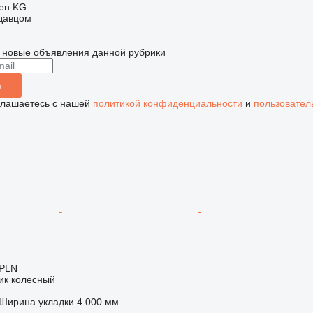
gen KG
одавцом
 новые объявления данной рубрики
я
глашаетесь с нашей
политикой конфиденциальности
и
пользовател
 PLN
ик колесный
Ширина укладки
4 000 мм