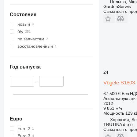
Польша, Miej
GardenSerwis
Связаться с пр
Состояние
новый
б/у
по запчастям
восстановленный
Год выпуска
24
–
Vögele S1803-
67 500 €
Без НД
Асфальтоукладч
2012
9 851 м/ч
Мощность
129 кВ
Евро
Хорватия, Se
TRUTINA d.o.o.
Euro 2
Связаться с пр
Euro 3