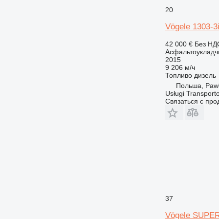
20
Vögele 1303-3
42 000 €
Без НД
Асфальтоукладч
2015
9 206 м/ч
Топливо
дизель
Польша, Paw
Usługi Transport
Связаться с пр
37
Vögele SUPER