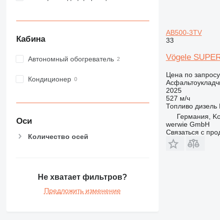
AB500-3TV
Кабина
33
Vögele SUPER
Автономный обогреватель
Цена по запросу
Кондиционер
Асфальтоукладч
2025
527 м/ч
Топливо
дизель
Германия, K
Оси
werwie GmbH
Связаться с пр
Количество осей
Не хватает фильтров?
Предложить изменение