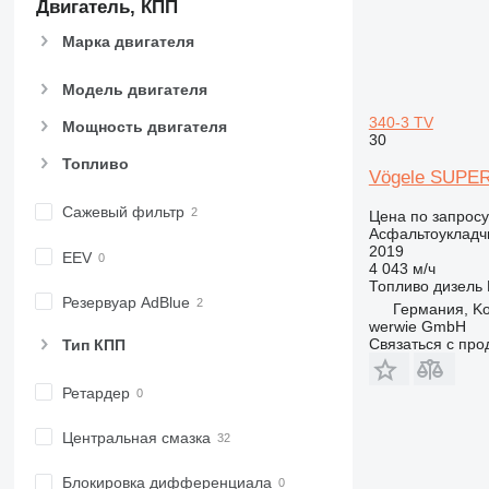
Двигатель, КПП
Марка двигателя
Модель двигателя
340-3 TV
Мощность двигателя
30
Топливо
Vögele SUPER 
Сажевый фильтр
Цена по запросу
Асфальтоукладч
2019
EEV
4 043 м/ч
Топливо
дизель
Резервуар AdBlue
Германия, K
werwie GmbH
Связаться с пр
Тип КПП
Ретардер
Центральная смазка
Блокировка дифференциала