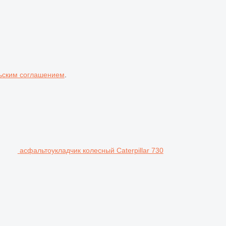
ьским соглашением
.
асфальтоукладчик колесный Caterpillar 730