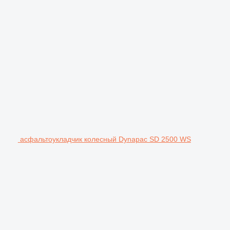
асфальтоукладчик колесный Dynapac SD 2500 WS