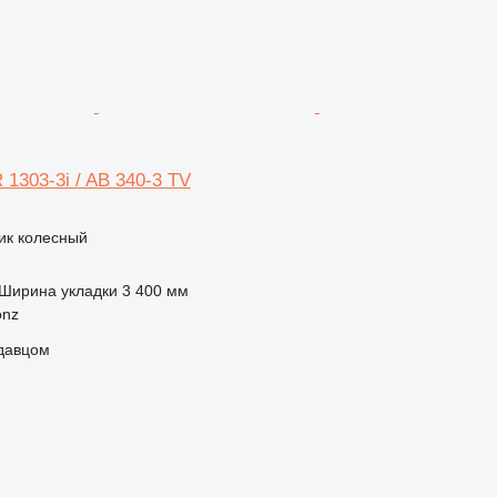
1303-3i / AB 340-3 TV
ик колесный
Ширина укладки
3 400 мм
onz
одавцом