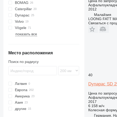
Цена по запросу
BOMAG
AFW
VFA
Асфальтоукладч
Caterpillar
BF
BB
2012
Малайзия
Dynapac
SF
730
DF
LOONG FATT M
Volvo
AP
F series
L-series
MF
MF
SP
SAP
ST
HA
Связаться с пр
Vögele
SD
6870
показать все
AB
W-series
RP
Super
Место расположения
Поиск по радиусу
40
Латвия
Dynapac SD 
Европа
Цена по запросу
Америка
Италия
Асфальтоукладч
2017
Азия
Германия
США
6 158 м/ч
другие
Нидерланды
Мексика
Китай
Колесная форм
Великобритания
Малайзия
Бразилия
Германия, Ha