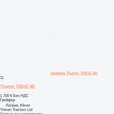
грейфер Thumm 705HZ-4D
11
Thumm 705HZ-4D
1 700 €
Без НДС
Грейфер
Латвия, Klives
Trimen Tractors Ltd
Связаться с продавцом