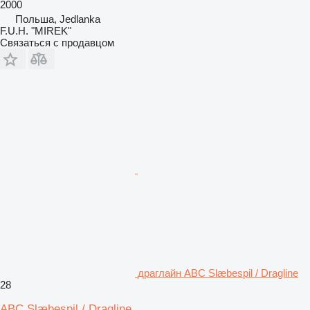
2000
Польша, Jedlanka
F.U.H. "MIREK"
Связаться с продавцом
драглайн ABC Slæbespil / Dragline
28
ABC Slæbespil / Dragline