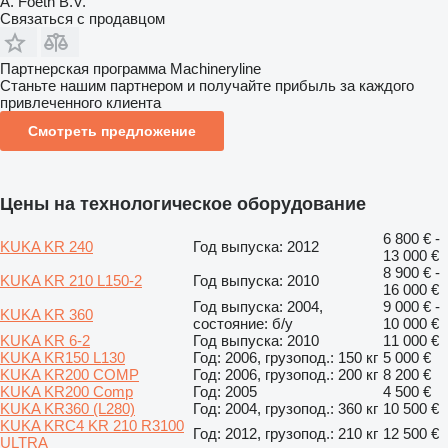
A. Foeth B.V.
Связаться с продавцом
Партнерская программа Machineryline
Станьте нашим партнером и получайте прибыль за каждого
привлеченного клиента
Смотреть предложение
Цены на технологическое оборудование
6 800 € -
KUKA KR 240
Год выпуска: 2012
13 000 €
8 900 € -
KUKA KR 210 L150-2
Год выпуска: 2010
16 000 €
Год выпуска: 2004,
9 000 € -
KUKA KR 360
состояние: б/у
10 000 €
KUKA KR 6-2
Год выпуска: 2010
11 000 €
KUKA KR150 L130
Год: 2006, грузопод.: 150 кг
5 000 €
KUKA KR200 COMP
Год: 2006, грузопод.: 200 кг
8 200 €
KUKA KR200 Comp
Год: 2005
4 500 €
KUKA KR360 (L280)
Год: 2004, грузопод.: 360 кг
10 500 €
KUKA KRC4 KR 210 R3100
Год: 2012, грузопод.: 210 кг
12 500 €
ULTRA