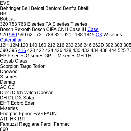
EVS
Behringer
Bell
Belotti
Benford
Benfra
Bitelli
BB
Bobcat
320
753
763
E series
PA
S series
T series
Bosch Rexroth
Bosch
CIFA
CNH
Case IH
Case
570
580
590
621
721
788
821
921
1188
1845
CX
W-series
Caterpillar
12H
12M
120
140
160
212
216
232
236
246
262D
302
303
30
390
395
416
420
422
424
426
428
430
432
434
438
444
525
7
EP
F-series
G-series
GP
IT
M-series
MH
TH
Cesab
Claas
Scorpion
Targo
Torion
Daewoo
S-series
Demag
AC
CC
Dieci
Ditch-Witch
Doosan
DH
DL
DX
Solar
EHT
Edbro
Eder
M-series
Enerpac
Epiroc
FAG
FAUN
ATF
HK
RTF
Fantuzzi Reggiane
Faroil
Fermec
860