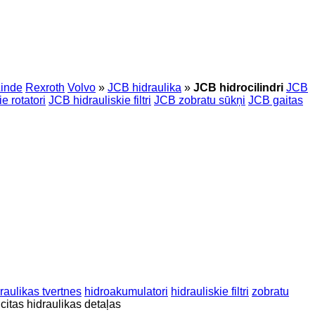
inde
Rexroth
Volvo
»
JCB hidraulika
»
JCB hidrocilindri
JCB
e rotatori
JCB hidrauliskie filtri
JCB zobratu sūkņi
JCB gaitas
raulikas tvertnes
hidroakumulatori
hidrauliskie filtri
zobratu
citas hidraulikas detaļas