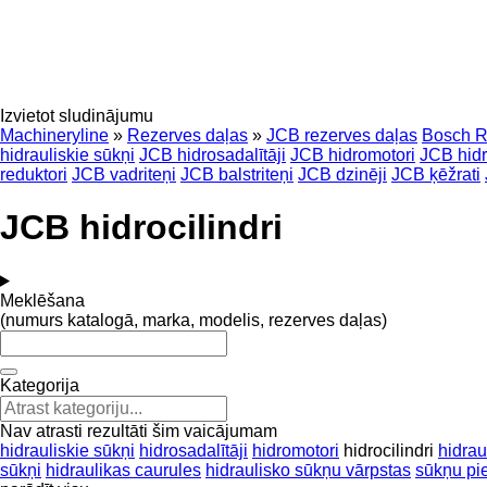
Izvietot sludinājumu
Machineryline
»
Rezerves daļas
»
JCB rezerves daļas
Bosch R
hidrauliskie sūkņi
JCB hidrosadalītāji
JCB hidromotori
JCB hidr
reduktori
JCB vadriteņi
JCB balstriteņi
JCB dzinēji
JCB ķēžrati
JCB hidrocilindri
Meklēšana
(numurs katalogā, marka, modelis, rezerves daļas)
Kategorija
Nav atrasti rezultāti šim vaicājumam
hidrauliskie sūkņi
hidrosadalītāji
hidromotori
hidrocilindri
hidrau
sūkņi
hidraulikas caurules
hidraulisko sūkņu vārpstas
sūkņu pi