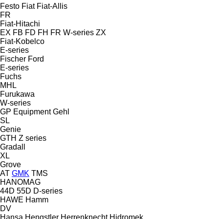
Festo
Fiat
Fiat-Allis
FR
Fiat-Hitachi
EX
FB
FD
FH
FR
W-series
ZX
Fiat-Kobelco
E-series
Fischer
Ford
E-series
Fuchs
MHL
Furukawa
W-series
GP Equipment
Gehl
SL
Genie
GTH
Z series
Gradall
XL
Grove
AT
GMK
TMS
HANOMAG
44D
55D
D-series
HAWE
Hamm
DV
Hansa
Hengstler
Herrenknecht
Hidromek