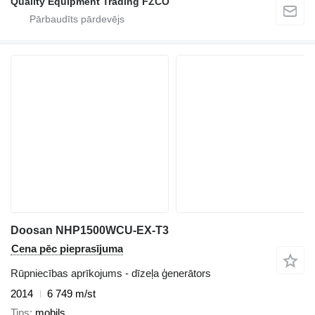
Quality Equipment Trading FZCO
Doosan NHP1500WCU-EX-T3
Cena pēc pieprasījuma
Rūpniecības aprīkojums - dīzeļa ģenerātors
2014
6 749 m/st
Tips
mobils