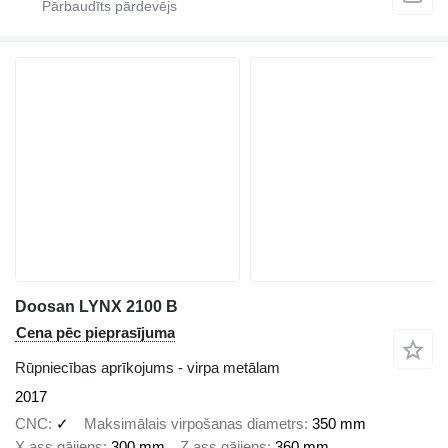
Doosan LYNX 2100 B
Cena pēc pieprasījuma
Rūpniecības aprīkojums - virpa metālam
2017
CNC
✓
Maksimālais virpošanas diametrs
350 mm
X ass gājiens
300 mm
Z ass gājiens
360 mm