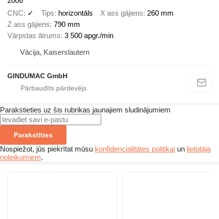
2006
CNC
✓
Tips
horizontāls
X ass gājiens
260 mm
Z ass gājiens
790 mm
Vārpstas ātrums
3 500 apgr./min
Vācija, Kaiserslautern
GINDUMAC GmbH
Parakstieties uz šis rubrikas jaunajiem sludinājumiem
Parakstīties
Nospiežot, jūs piekrītat mūsu
konfidencialitātes politikai
un
lietotāja
noteikumiem
.