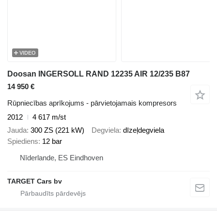
VIDEO
Doosan INGERSOLL RAND 12235 AIR 12/235 B87
14 950 €
Rūpniecības aprīkojums - pārvietojamais kompresors
2012
4 617 m/st
Jauda
300 ZS (221 kW)
Degviela
dīzeļdegviela
Spiediens
12 bar
Nīderlande, ES Eindhoven
TARGET Cars bv