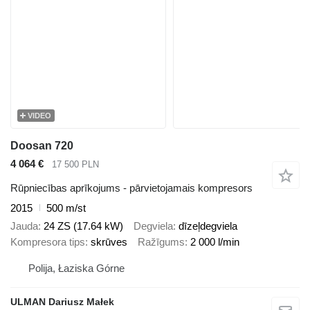
VIDEO
Doosan 720
4 064 €
17 500 PLN
Rūpniecības aprīkojums - pārvietojamais kompresors
2015
500 m/st
Jauda
24 ZS (17.64 kW)
Degviela
dīzeļdegviela
Kompresora tips
skrūves
Ražīgums
2 000 l/min
Polija, Łaziska Górne
ULMAN Dariusz Małek