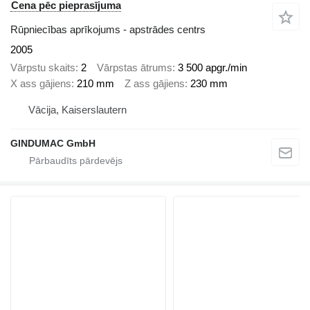
Cena pēc pieprasījuma
Rūpniecības aprīkojums - apstrādes centrs
2005
Vārpstu skaits
2
Vārpstas ātrums
3 500 apgr./min
X ass gājiens
210 mm
Z ass gājiens
230 mm
Vācija, Kaiserslautern
GINDUMAC GmbH