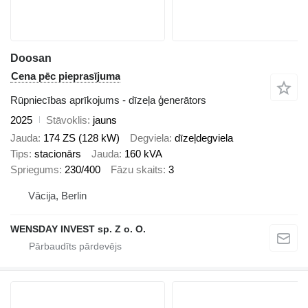
Doosan
Cena pēc pieprasījuma
Rūpniecības aprīkojums - dīzeļa ģenerātors
2025
Stāvoklis
jauns
Jauda
174 ZS (128 kW)
Degviela
dīzeļdegviela
Tips
stacionārs
Jauda
160 kVA
Spriegums
230/400
Fāzu skaits
3
Vācija, Berlin
WENSDAY INVEST sp. Z o. O.