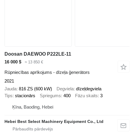
Doosan DAEWOO P222LE-11
16 000 $
≈ 13 850 €
Rūpniecības aprīkojums - dīzeļa ģenerātors
2021
Jauda
816 ZS (600 kW)
Degviela
dīzeļdegviela
Tips
stacionārs
Spriegums
400
Fāzu skaits
3
Ķīna, Baoding, Hebei
Hebei Best Select Machinery Equipment Co., Ltd