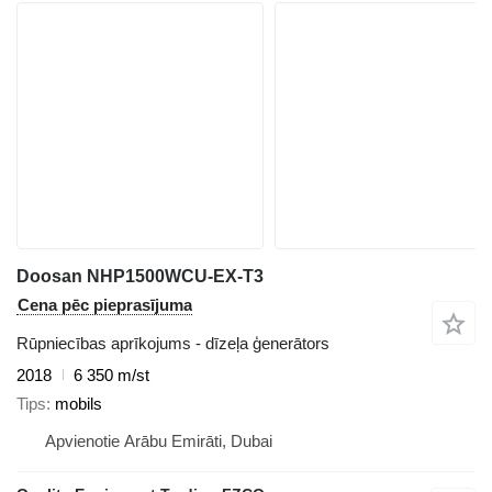
Doosan NHP1500WCU-EX-T3
Cena pēc pieprasījuma
Rūpniecības aprīkojums - dīzeļa ģenerātors
2018
6 350 m/st
Tips
mobils
Apvienotie Arābu Emirāti, Dubai