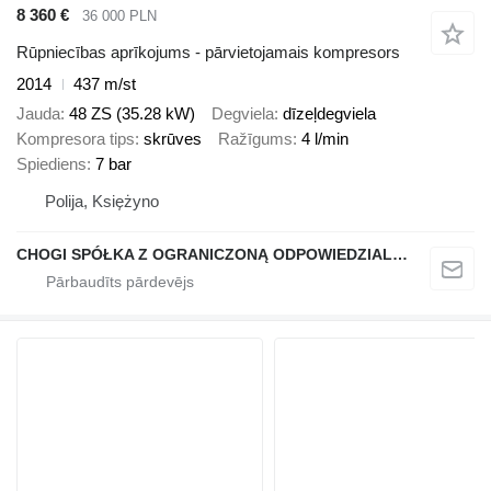
8 360 €
36 000 PLN
Rūpniecības aprīkojums - pārvietojamais kompresors
2014
437 m/st
Jauda
48 ZS (35.28 kW)
Degviela
dīzeļdegviela
Kompresora tips
skrūves
Ražīgums
4 l/min
Spiediens
7 bar
Polija, Księżyno
CHOGI SPÓŁKA Z OGRANICZONĄ ODPOWIEDZIALNOŚCIĄ