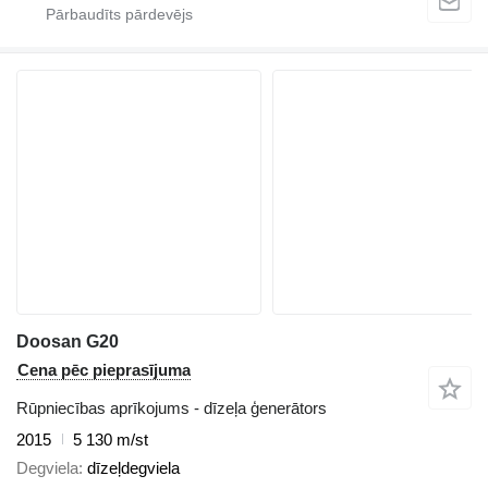
Doosan G20
Cena pēc pieprasījuma
Rūpniecības aprīkojums - dīzeļa ģenerātors
2015
5 130 m/st
Degviela
dīzeļdegviela