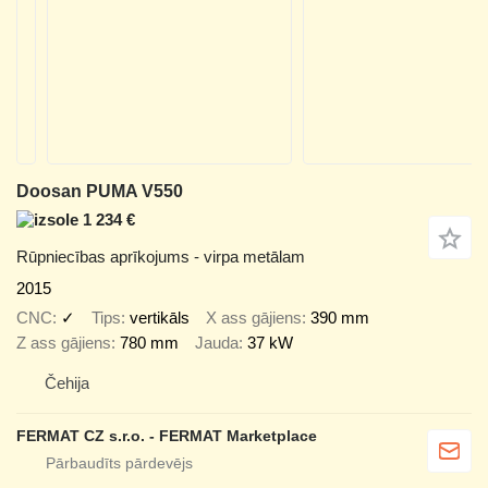
Doosan PUMA V550
1 234 €
Rūpniecības aprīkojums - virpa metālam
2015
CNC
✓
Tips
vertikāls
X ass gājiens
390 mm
Z ass gājiens
780 mm
Jauda
37 kW
Čehija
FERMAT CZ s.r.o. - FERMAT Marketplace