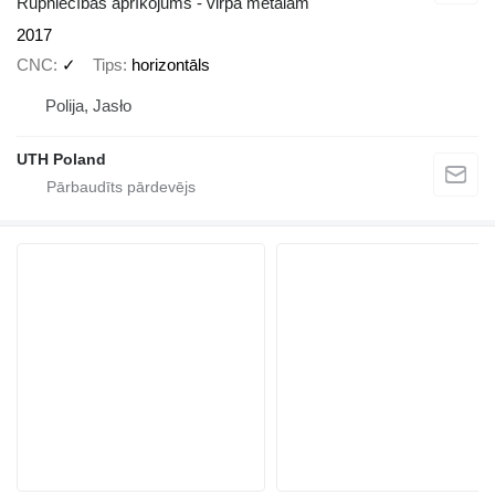
Rūpniecības aprīkojums - virpa metālam
2017
CNC
✓
Tips
horizontāls
Polija, Jasło
UTH Poland