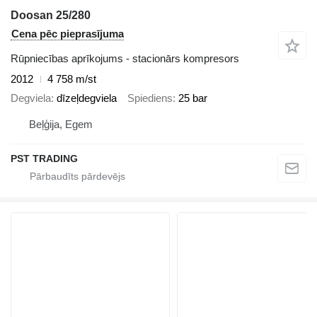
Doosan 25/280
Cena pēc pieprasījuma
Rūpniecības aprīkojums - stacionārs kompresors
2012
4 758 m/st
Degviela
dīzeļdegviela
Spiediens
25 bar
Beļģija, Egem
PST TRADING