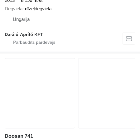
2013
8 196 m/st
Degviela
dīzeļdegviela
Ungārija
Daráló-Aprító KFT
Doosan 741