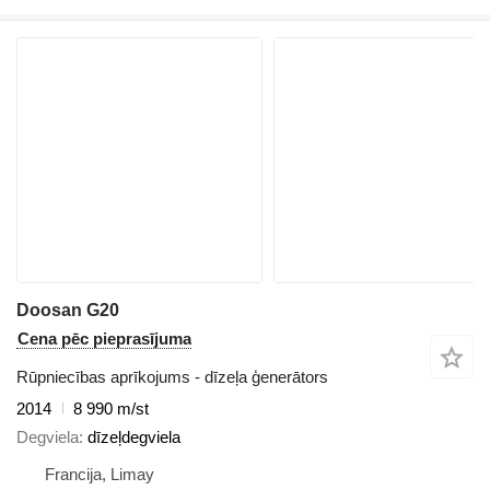
Doosan G20
Cena pēc pieprasījuma
Rūpniecības aprīkojums - dīzeļa ģenerātors
2014
8 990 m/st
Degviela
dīzeļdegviela
Francija, Limay