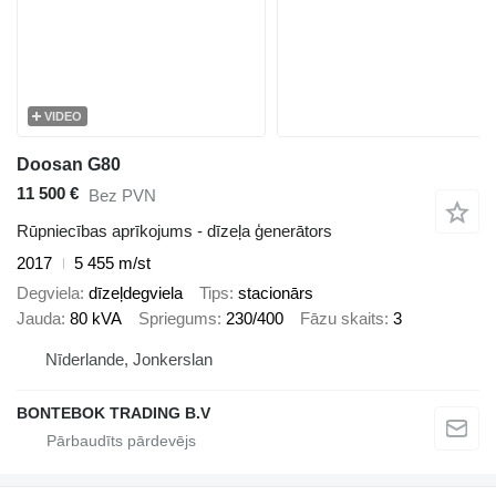
VIDEO
Doosan G80
11 500 €
Bez PVN
Rūpniecības aprīkojums - dīzeļa ģenerātors
2017
5 455 m/st
Degviela
dīzeļdegviela
Tips
stacionārs
Jauda
80 kVA
Spriegums
230/400
Fāzu skaits
3
Nīderlande, Jonkerslan
BONTEBOK TRADING B.V