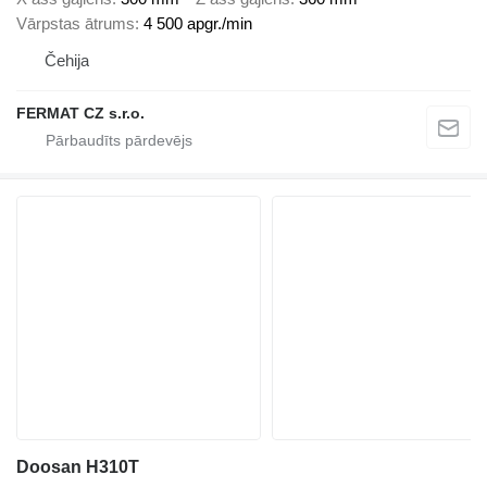
Vārpstas ātrums
4 500 apgr./min
Čehija
FERMAT CZ s.r.o.
Doosan H310T