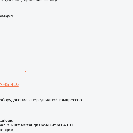
одавцом
XAHS 416
борудование - передвижной компрессор
arlouis
nen & Nutzfahrzeughandel GmbH & CO.
одавцом