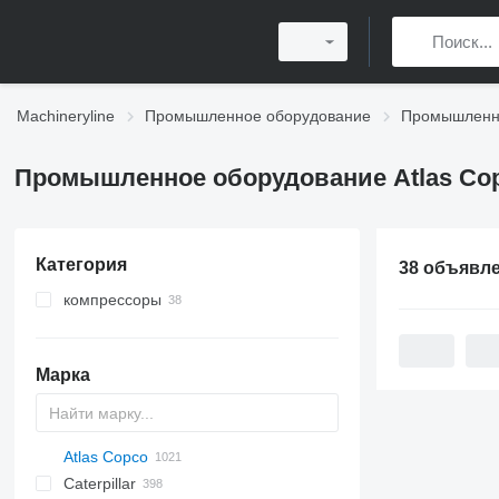
Machineryline
Промышленное оборудование
Промышленно
Промышленное оборудование Atlas Co
Категория
38 объявл
компрессоры
передвижные компрессоры
Марка
Atlas Copco
PDS
APD
AB
Ensis
VZ
AG3
Caterpillar
Pega
DrillAir
QAS
PDP
E-series
B-series
BM
GFS
VT
Rover
PA
Airpure
BySprint Fiber
CK
SR