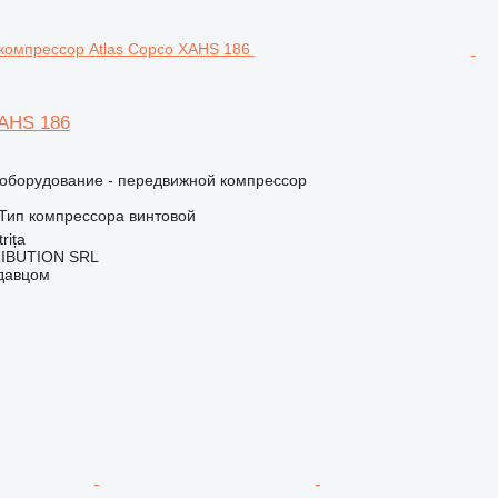
XAHS 186
борудование - передвижной компрессор
Тип компрессора
винтовой
rița
IBUTION SRL
одавцом