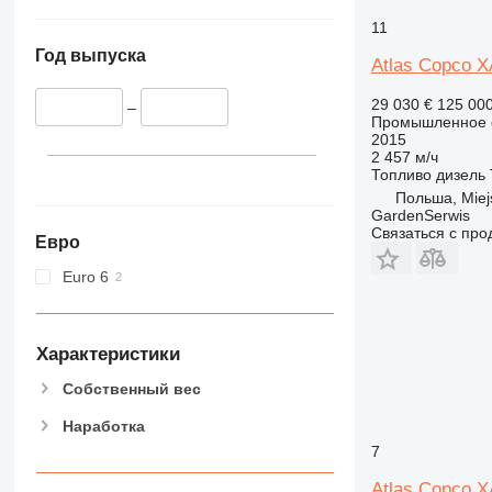
11
Год выпуска
Atlas Copco 
29 030 €
125 00
–
Промышленное о
2015
2 457 м/ч
Топливо
дизель
Польша, Miej
GardenSerwis
Связаться с пр
Евро
Euro 6
Характеристики
Собственный вес
Наработка
7
Atlas Copco 