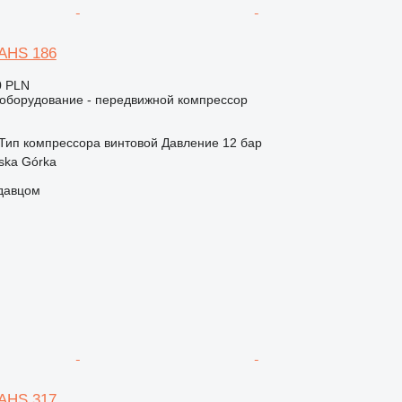
XAHS 186
0 PLN
борудование - передвижной компрессор
Тип компрессора
винтовой
Давление
12 бар
ska Górka
одавцом
XAHS 317