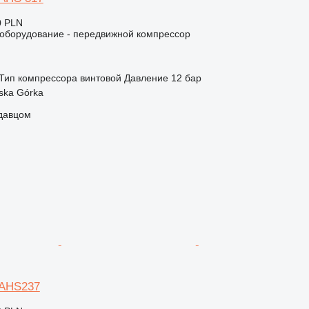
0 PLN
борудование - передвижной компрессор
Тип компрессора
винтовой
Давление
12 бар
ska Górka
одавцом
XAHS237