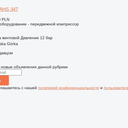
XAHS 347
0 PLN
борудование - передвижной компрессор
а
винтовой
Давление
12 бар
ska Górka
одавцом
 новые объявления данной рубрики
я
глашаетесь с нашей
политикой конфиденциальности
и
пользовател