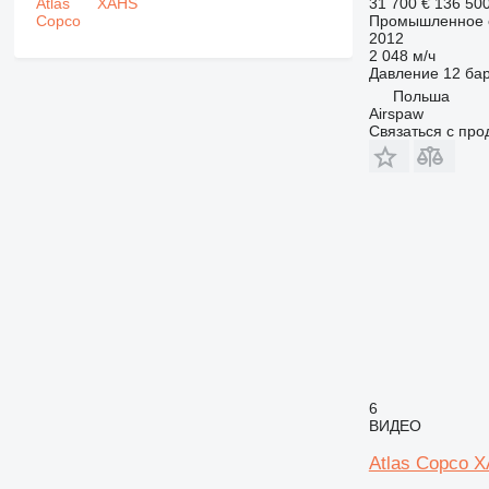
31 700 €
136 50
XAHS
Промышленное о
2012
2 048 м/ч
Давление
12 ба
Польша
Airspaw
Связаться с пр
6
ВИДЕО
Atlas Copco 