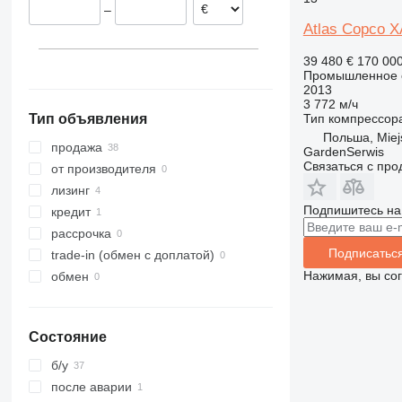
–
Румыния
XAS 68
Atlas Copco 
Испания
XAS 87
XAS 97
39 480 €
170 00
Промышленное о
XAS 185
2013
XAS 186
3 772 м/ч
Тип компрессор
Тип объявления
Польша, Miej
продажа
GardenSerwis
Связаться с пр
от производителя
лизинг
Подпишитесь на
кредит
рассрочка
Подписатьс
trade-in (обмен с доплатой)
Нажимая, вы со
обмен
Состояние
б/у
после аварии