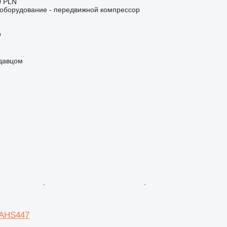
0 PLN
борудование - передвижной компрессор
р
одавцом
XAHS447