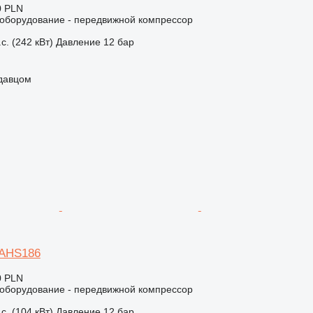
0 PLN
борудование - передвижной компрессор
с. (242 кВт)
Давление
12 бар
одавцом
XAHS186
0 PLN
борудование - передвижной компрессор
с. (104 кВт)
Давление
12 бар