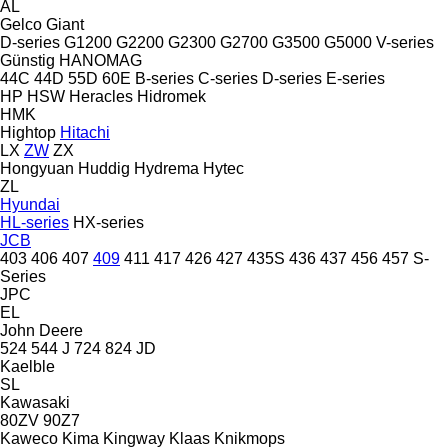
AL
Gelco
Giant
D-series
G1200
G2200
G2300
G2700
G3500
G5000
V-series
Günstig
HANOMAG
44C
44D
55D
60E
B-series
C-series
D-series
E-series
HP
HSW
Heracles
Hidromek
HMK
Hightop
Hitachi
LX
ZW
ZX
Hongyuan
Huddig
Hydrema
Hytec
ZL
Hyundai
HL-series
HX-series
JCB
403
406
407
409
411
417
426
427
435S
436
437
456
457
S-
Series
JPC
EL
John Deere
524
544 J
724
824
JD
Kaelble
SL
Kawasaki
80ZV
90Z7
Kaweco
Kima
Kingway
Klaas
Knikmops