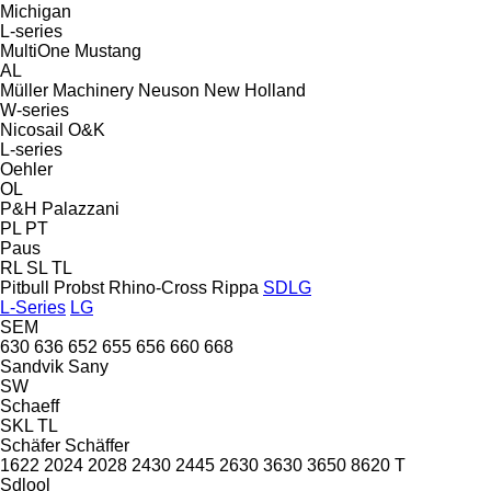
Michigan
L-series
MultiOne
Mustang
AL
Müller Machinery
Neuson
New Holland
W-series
Nicosail
O&K
L-series
Oehler
OL
P&H
Palazzani
PL
PT
Paus
RL
SL
TL
Pitbull
Probst
Rhino-Cross
Rippa
SDLG
L-Series
LG
SEM
630
636
652
655
656
660
668
Sandvik
Sany
SW
Schaeff
SKL
TL
Schäfer
Schäffer
1622
2024
2028
2430
2445
2630
3630
3650
8620 T
Sdlool