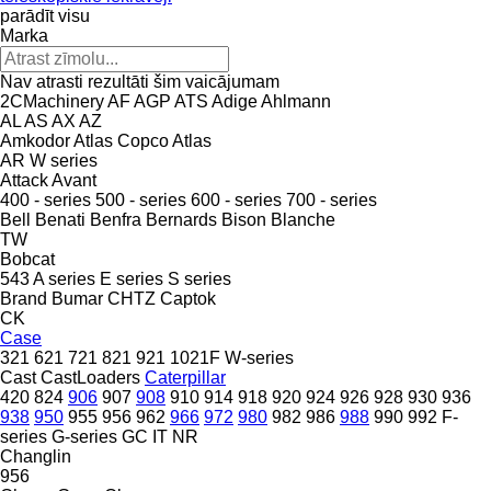
parādīt visu
Marka
Nav atrasti rezultāti šim vaicājumam
2CMachinery
AF
AGP
ATS
Adige
Ahlmann
AL
AS
AX
AZ
Amkodor
Atlas Copco
Atlas
AR
W series
Attack
Avant
400 - series
500 - series
600 - series
700 - series
Bell
Benati
Benfra
Bernards
Bison
Blanche
TW
Bobcat
543
A series
E series
S series
Brand
Bumar
CHTZ
Captok
CK
Case
321
621
721
821
921
1021F
W-series
Cast
CastLoaders
Caterpillar
420
824
906
907
908
910
914
918
920
924
926
928
930
936
938
950
955
956
962
966
972
980
982
986
988
990
992
F-
series
G-series
GC
IT
NR
Changlin
956