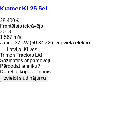
Kramer KL25.5eL
28 400 €
Frontālais iekrāvējs
2018
1 567 m/st
Jauda
37 kW (50.34 ZS)
Degviela
elektro
Latvija, Klives
Trimen Tractors Ltd
Sazināties ar pārdevēju
Pārdodat tehniku?
Dariet to kopā ar mums!
Izvietot sludinājumu