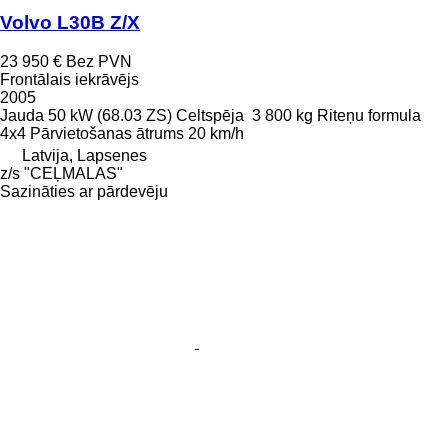
Volvo L30B Z/X
23 950 €
Bez PVN
Frontālais iekrāvējs
2005
Jauda
50 kW (68.03 ZS)
Celtspēja
3 800 kg
Riteņu formula
4x4
Pārvietošanas ātrums
20 km/h
Latvija, Lapsenes
z/s "CEĻMALAS"
Sazināties ar pārdevēju