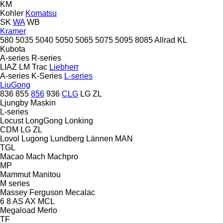
KM
Kohler
Komatsu
SK
WA
WB
Kramer
580
5035
5040
5050
5065
5075
5095
8085
Allrad
KL
Kubota
A-series
R-series
LIAZ
LM Trac
Liebherr
A-series
K-Series
L-series
LiuGong
836
855
856
936
CLG
LG
ZL
Ljungby Maskin
L-series
Locust
LongGong
Lonking
CDM
LG
ZL
Lovol
Lugong
Lundberg
Lännen
MAN
TGL
Macao
Mach
Machpro
MP
Mammut
Manitou
M series
Massey Ferguson
Mecalac
6
8
AS
AX
MCL
Megaload
Merlo
TF