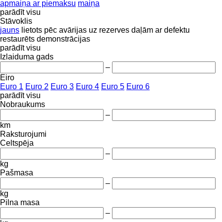
apmaiņa ar piemaksu
maiņa
parādīt visu
Stāvoklis
jauns
lietots
pēc avārijas
uz rezerves daļām
ar defektu
restaurēts
demonstrācijas
parādīt visu
Izlaiduma gads
–
Eiro
Euro 1
Euro 2
Euro 3
Euro 4
Euro 5
Euro 6
parādīt visu
Nobraukums
–
km
Raksturojumi
Celtspēja
–
kg
Pašmasa
–
kg
Pilna masa
–