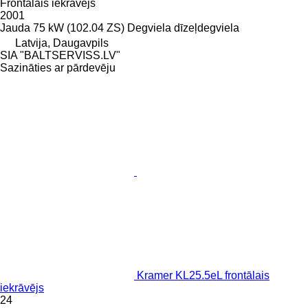
Frontālais iekrāvējs
2001
Jauda
75 kW (102.04 ZS)
Degviela
dīzeļdegviela
Latvija, Daugavpils
SIA "BALTSERVISS.LV"
Sazināties ar pārdevēju
Kramer KL25.5eL frontālais
iekrāvējs
24