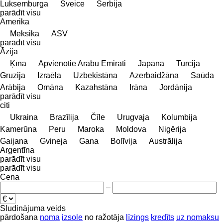
Luksemburga
Šveice
Serbija
parādīt visu
Amerika
Meksika
ASV
parādīt visu
Āzija
Ķīna
Apvienotie Arābu Emirāti
Japāna
Turcija
Gruzija
Izraēla
Uzbekistāna
Azerbaidžāna
Saūda
Arābija
Omāna
Kazahstāna
Irāna
Jordānija
parādīt visu
citi
Ukraina
Brazīlija
Čīle
Urugvaja
Kolumbija
Kamerūna
Peru
Maroka
Moldova
Nigērija
Gaijana
Gvineja
Gana
Bolīvija
Austrālija
Argentīna
parādīt visu
parādīt visu
Cena
–
Sludinājuma veids
pārdošana
noma
izsole
no ražotāja
līzings
kredīts
uz nomaksu