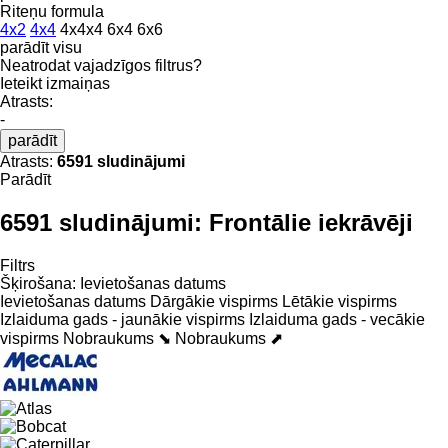
Riteņu formula
4x2
4x4
4x4x4
6x4
6x6
parādīt visu
Neatrodat vajadzīgos filtrus?
Ieteikt izmaiņas
Atrasts:
-
parādīt
Atrasts:
6591 sludinājumi
Parādīt
6591 sludinājumi:
Frontālie iekrāvēji
Filtrs
Šķirošana
:
Ievietošanas datums
Ievietošanas datums
Dārgākie vispirms
Lētākie vispirms
Izlaiduma gads - jaunākie vispirms
Izlaiduma gads - vecākie
vispirms
Nobraukums ⬊
Nobraukums ⬈