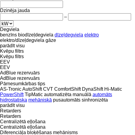
Dzinēja jauda
–
Degviela
benzīns
biodīzeļdegviela
dīzeļdegviela
elektro
elektro/dīzeļdegviela
gāze
parādīt visu
Kvēpu filtrs
Kvēpu filtrs
EEV
EEV
AdBlue rezervuārs
AdBlue rezervuārs
Pārnesumkārbas tips
AS-Tronic
AutoShift
CVT
ComfortShift
DynaShift
Hi-Matic
PowerShift
TipMatic
automatizēta manuālā
automāts
hidrostatiska
mehāniskā
pusautomāts
sinhronizēta
parādīt visu
Retarders
Retarders
Centralizētā eļļošana
Centralizētā eļļošana
Diferenciāļa bloķēšanas mehānisms