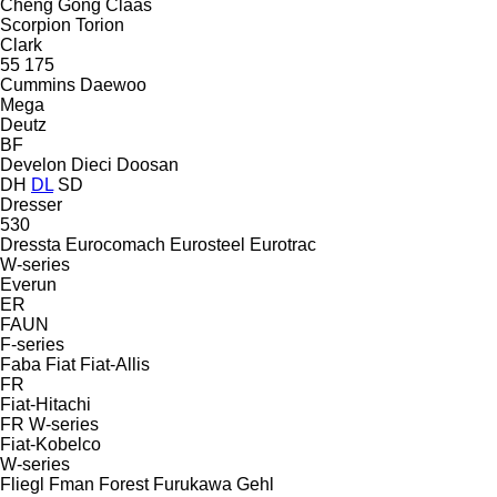
Cheng Gong
Claas
Scorpion
Torion
Clark
55
175
Cummins
Daewoo
Mega
Deutz
BF
Develon
Dieci
Doosan
DH
DL
SD
Dresser
530
Dressta
Eurocomach
Eurosteel
Eurotrac
W-series
Everun
ER
FAUN
F-series
Faba
Fiat
Fiat-Allis
FR
Fiat-Hitachi
FR
W-series
Fiat-Kobelco
W-series
Fliegl
Fman
Forest
Furukawa
Gehl