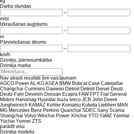
kg
Darba stundas
–
m/st
Izkraušanas augstums
–
m
Pārvietošanas ātrums
–
km/h
Dzinējs, pārnesumkārba
Dzinēja marka
Nav atrasti rezultāti šim vaicājumam
AGCO Power
AL-KO
ASEA
BMW
Bobcat
Case
Caterpillar
Changchai
Cummins
Daewoo
Detroit
Detroit Diesel
Deutz
Deutz-Fahr
Develon
Doosan
Ecapra
FAW
FPT
Fiat
General
Motors
Hanomag
Hyundai
Isuzu
Iveco
JCB
John Deere
Jungheinrich
KAMAZ
Kohler
Komatsu
Kubota
Liebherr
MAN
MG
Mercedes Benz
Perkins
Quanchai
SDEC
Sany
Scania
Shangchai
Volvo
Weichai Power
Xinchai
YTO
YaMZ
Yanmar
Yuchai
Yunnei
ZTS
parādīt visu
Dzinēja modelis