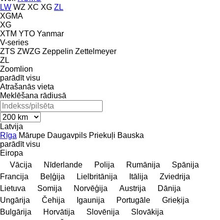
LW
WZ
XC
XG
ZL
XGMA
XG
XTM
YTO
Yanmar
V-series
ZTS
ZWZG
Zeppelin
Zettelmeyer
ZL
Zoomlion
parādīt visu
Atrašanās vieta
Meklēšana rādiusā
Latvija
Rīga
Mārupe
Daugavpils
Priekuļi
Bauska
parādīt visu
Eiropa
Vācija
Nīderlande
Polija
Rumānija
Spānija
Francija
Beļģija
Lielbritānija
Itālija
Zviedrija
Lietuva
Somija
Norvēģija
Austrija
Dānija
Ungārija
Čehija
Igaunija
Portugāle
Grieķija
Bulgārija
Horvātija
Slovēnija
Slovākija