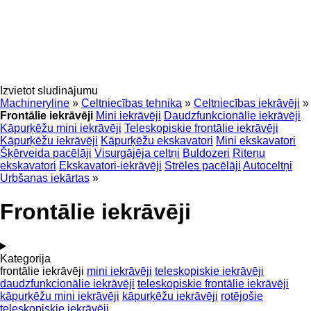
Izvietot sludinājumu
Machineryline
»
Celtniecības tehnika
»
Celtniecības iekrāvēji
»
Frontālie iekrāvēji
Mini iekrāvēji
Daudzfunkcionālie iekrāvēji
Kāpurķēžu mini iekrāvēji
Teleskopiskie frontālie iekrāvēji
Kāpurķēžu iekrāvēji
Kāpurķēžu ekskavatori
Mini ekskavatori
Šķērveida pacēlāji
Visurgājēja celtņi
Buldozeri
Riteņu
ekskavatori
Ekskavatori-iekrāvēji
Strēles pacēlāji
Autoceltņi
Urbšanas iekārtas
»
Frontālie iekrāvēji
Kategorija
frontālie iekrāvēji
mini iekrāvēji
teleskopiskie iekrāvēji
daudzfunkcionālie iekrāvēji
teleskopiskie frontālie iekrāvēji
kāpurķēžu mini iekrāvēji
kāpurķēžu iekrāvēji
rotējošie
teleskopiskie iekrāvēji