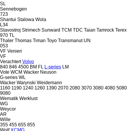
SL
Sennebogen
723
Shantui
Stalowa Wola
L34
Stavostroj
Strimech
Sunward
TCM
TDC
Taian
Tamrock
Terex
970
TL
Thaler
Thomas
Timan
Toyo
Transmanut
UN
053
VF Venieri
VF
Verachtert
Volvo
840
846
4500
BM
FL
L-series
LM
Vote
WCM
Wacker Neuson
G-series
WL
Wacker
Warynski
Weidemann
1160
1190
1240
1260
1390
2070
2080
3070
3080
4080
5080
9080
Wematik
Werklust
WG
Weycor
AR
Wille
355
455
655
855
Wolf
XCMG