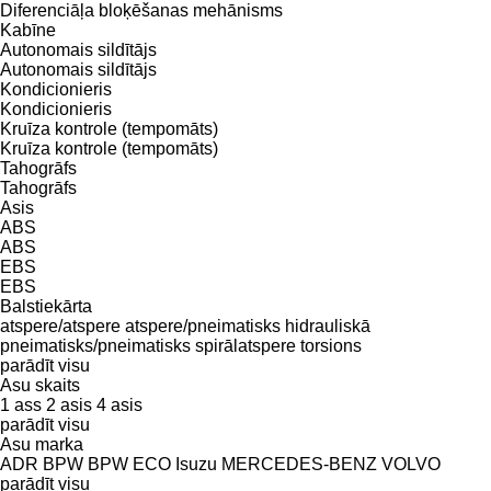
Diferenciāļa bloķēšanas mehānisms
Kabīne
Autonomais sildītājs
Autonomais sildītājs
Kondicionieris
Kondicionieris
Kruīza kontrole (tempomāts)
Kruīza kontrole (tempomāts)
Tahogrāfs
Tahogrāfs
Asis
ABS
ABS
EBS
EBS
Balstiekārta
atspere/atspere
atspere/pneimatisks
hidrauliskā
pneimatisks/pneimatisks
spirālatspere
torsions
parādīt visu
Asu skaits
1 ass
2 asis
4 asis
parādīt visu
Asu marka
ADR
BPW
BPW ECO
Isuzu
MERCEDES-BENZ
VOLVO
parādīt visu