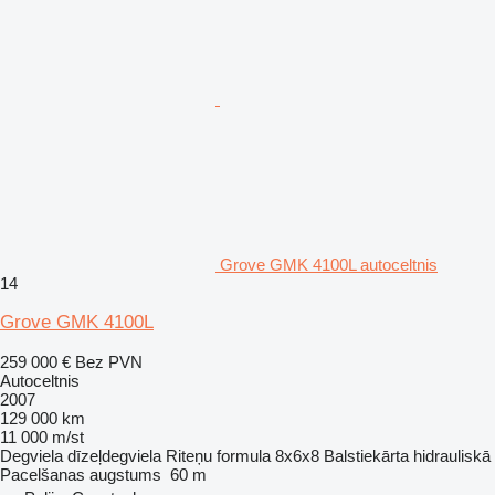
Grove GMK 4100L autoceltnis
14
Grove GMK 4100L
259 000 €
Bez PVN
Autoceltnis
2007
129 000 km
11 000 m/st
Degviela
dīzeļdegviela
Riteņu formula
8x6x8
Balstiekārta
hidrauliskā
Pacelšanas augstums
60 m