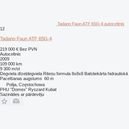
Tadano Faun ATF 65G-4 autoceltnis
12
Tadano Faun ATF 65G-4
219 000 €
Bez PVN
Autoceltnis
2009
109 000 km
9 300 m/st
Degviela
dīzeļdegviela
Riteņu formula
8x8x8
Balstiekārta
hidrauliskā
Pacelšanas augstums
60 m
Polija, Częstochowa
PHU "Domex" Ryszard Kubat
Sazināties ar pārdevēju