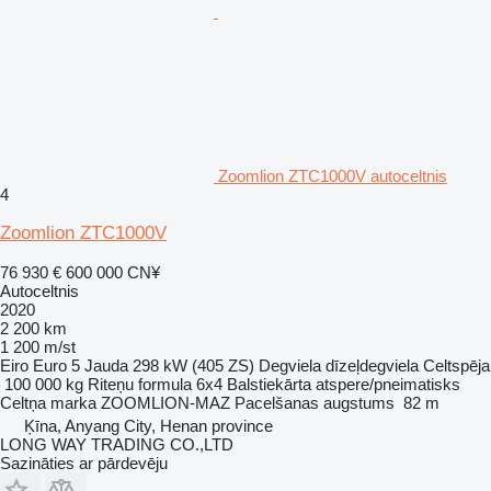
Zoomlion ZTC1000V autoceltnis
4
Zoomlion ZTC1000V
76 930 €
600 000 CN¥
Autoceltnis
2020
2 200 km
1 200 m/st
Eiro
Euro 5
Jauda
298 kW (405 ZS)
Degviela
dīzeļdegviela
Celtspēja
100 000 kg
Riteņu formula
6x4
Balstiekārta
atspere/pneimatisks
Celtņa marka
ZOOMLION-MAZ
Pacelšanas augstums
82 m
Ķīna, Anyang City, Henan province
LONG WAY TRADING CO.,LTD
Sazināties ar pārdevēju