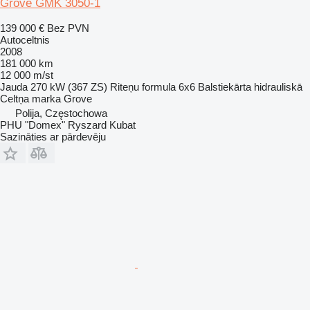
Grove GMK 3050-1
139 000 €
Bez PVN
Autoceltnis
2008
181 000 km
12 000 m/st
Jauda
270 kW (367 ZS)
Riteņu formula
6x6
Balstiekārta
hidrauliskā
Celtņa marka
Grove
Polija, Częstochowa
PHU "Domex" Ryszard Kubat
Sazināties ar pārdevēju