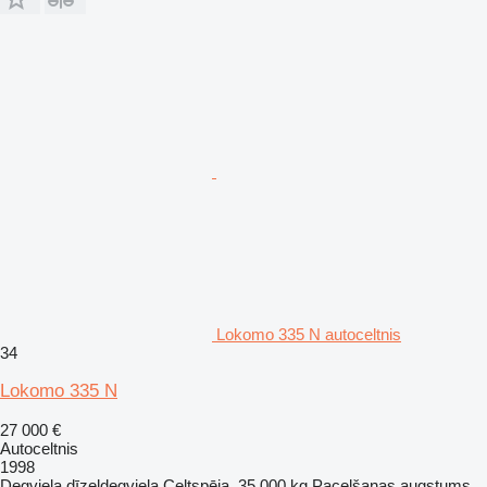
Lokomo 335 N autoceltnis
34
Lokomo 335 N
27 000 €
Autoceltnis
1998
Degviela
dīzeļdegviela
Celtspēja
35 000 kg
Pacelšanas augstums