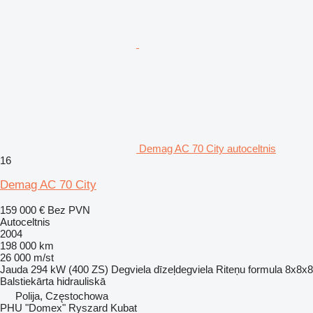
Demag AC 70 City autoceltnis
16
Demag AC 70 City
159 000 €
Bez PVN
Autoceltnis
2004
198 000 km
26 000 m/st
Jauda
294 kW (400 ZS)
Degviela
dīzeļdegviela
Riteņu formula
8x8x8
Balstiekārta
hidrauliskā
Polija, Częstochowa
PHU "Domex" Ryszard Kubat