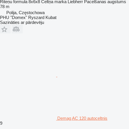
Riteņu formula
8x6x8
Celtņa marka
Liebherr
Pacelšanas augstums
78 m
Polija, Częstochowa
PHU "Domex" Ryszard Kubat
Sazināties ar pārdevēju
Demag AC 120 autoceltnis
9