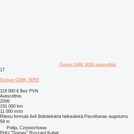
Grove GMK 3055 autoceltnis
17
Grove GMK 3055
119 000 €
Bez PVN
Autoceltnis
2006
191 000 km
11 000 m/st
Riteņu formula
6x6
Balstiekārta
hidrauliskā
Pacelšanas augstums
58 m
Polija, Częstochowa
PHU "Domex" Ryszard Kubat