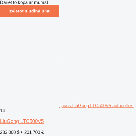
Dariet to kopā ar mums!
Izvietot sludinājumu
jauns LiuGong LTC500V5 autoceltnis
14
LiuGong LTC500V5
233 000 $
≈ 201 700 €