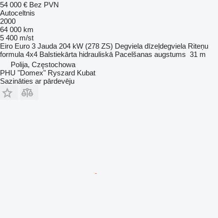
54 000 €
Bez PVN
Autoceltnis
2000
64 000 km
5 400 m/st
Eiro
Euro 3
Jauda
204 kW (278 ZS)
Degviela
dīzeļdegviela
Riteņu
formula
4x4
Balstiekārta
hidrauliskā
Pacelšanas augstums
31 m
Polija, Częstochowa
PHU "Domex" Ryszard Kubat
Sazināties ar pārdevēju