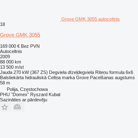
Grove GMK 3055 autoceltnis
18
Grove GMK 3055
169 000 €
Bez PVN
Autoceltnis
2009
88 000 km
13 500 m/st
Jauda
270 kW (367 ZS)
Degviela
dīzeļdegviela
Riteņu formula
6x6
Balstiekārta
hidrauliskā
Celtņa marka
Grove
Pacelšanas augstums
58 m
Polija, Częstochowa
PHU "Domex" Ryszard Kubat
Sazināties ar pārdevēju