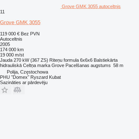
Grove GMK 3055 autoceltnis
11
Grove GMK 3055
119 000 €
Bez PVN
Autoceltnis
2005
174 000 km
19 000 m/st
Jauda
270 kW (367 ZS)
Riteņu formula
6x6x6
Balstiekārta
hidrauliskā
Celtņa marka
Grove
Pacelšanas augstums
58 m
Polija, Częstochowa
PHU "Domex" Ryszard Kubat
Sazināties ar pārdevēju