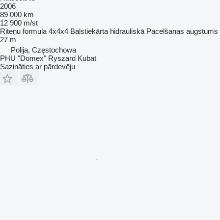
2006
89 000 km
12 900 m/st
Riteņu formula
4x4x4
Balstiekārta
hidrauliskā
Pacelšanas augstums
27 m
Polija, Częstochowa
PHU "Domex" Ryszard Kubat
Sazināties ar pārdevēju