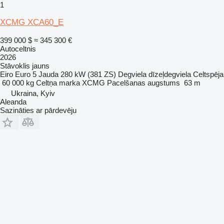
1
XCMG XCA60_E
399 000 $
≈ 345 300 €
Autoceltnis
2026
Stāvoklis
jauns
Eiro
Euro 5
Jauda
280 kW (381 ZS)
Degviela
dīzeļdegviela
Celtspēja
60 000 kg
Celtņa marka
XCMG
Pacelšanas augstums
63 m
Ukraina, Kyiv
Aleanda
Sazināties ar pārdevēju