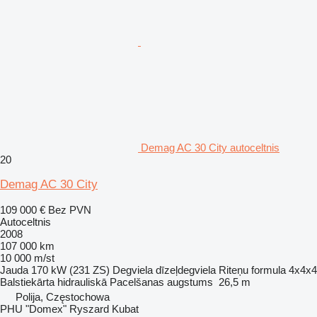
Demag AC 30 City autoceltnis
20
Demag AC 30 City
109 000 €
Bez PVN
Autoceltnis
2008
107 000 km
10 000 m/st
Jauda
170 kW (231 ZS)
Degviela
dīzeļdegviela
Riteņu formula
4x4x4
Balstiekārta
hidrauliskā
Pacelšanas augstums
26,5 m
Polija, Częstochowa
PHU "Domex" Ryszard Kubat