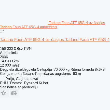
Tadano Faun ATF 65G-4 uz šasijas
Tadano Faun ATF 65G-4 autoceltnis
17
Tadano Faun ATF 65G-4 uz šasijas Tadano Faun ATF 65G-4
159 000 €
Bez PVN
Autoceltnis
2006
143 000 km
12 000 m/st
Degviela
dīzeļdegviela
Celtspēja
70 000 kg
Riteņu formula
8x6x8
Celtņa marka
Tadano
Pacelšanas augstums
60 m
Polija, Częstochowa
PHU "Domex" Ryszard Kubat
Sazināties ar pārdevēju