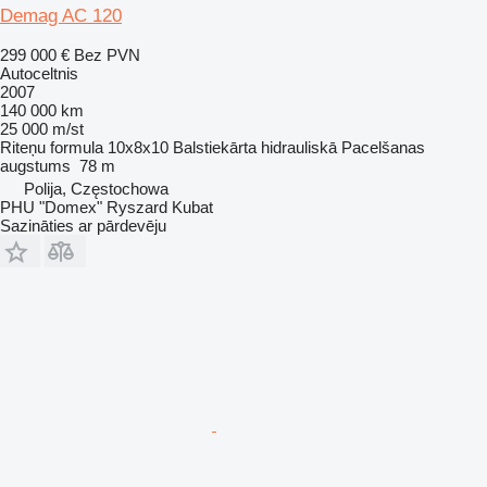
Demag AC 120
299 000 €
Bez PVN
Autoceltnis
2007
140 000 km
25 000 m/st
Riteņu formula
10x8x10
Balstiekārta
hidrauliskā
Pacelšanas
augstums
78 m
Polija, Częstochowa
PHU "Domex" Ryszard Kubat
Sazināties ar pārdevēju