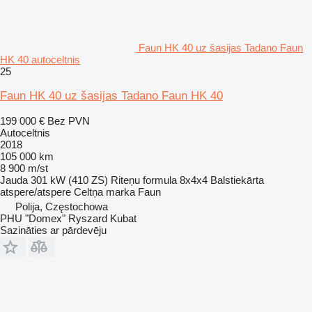
Faun HK 40 uz šasijas Tadano Faun
HK 40 autoceltnis
25
Faun HK 40 uz šasijas Tadano Faun HK 40
199 000 €
Bez PVN
Autoceltnis
2018
105 000 km
8 900 m/st
Jauda
301 kW (410 ZS)
Riteņu formula
8x4x4
Balstiekārta
atspere/atspere
Celtņa marka
Faun
Polija, Częstochowa
PHU "Domex" Ryszard Kubat
Sazināties ar pārdevēju