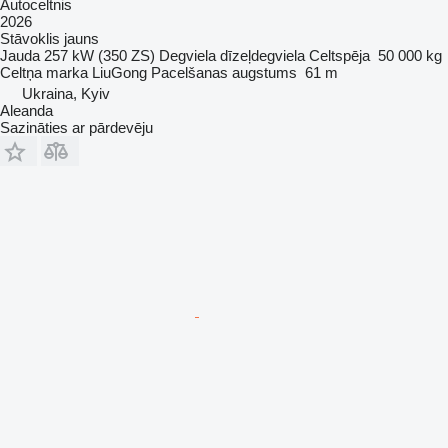
Autoceltnis
2026
Stāvoklis
jauns
Jauda
257 kW (350 ZS)
Degviela
dīzeļdegviela
Celtspēja
50 000 kg
Celtņa marka
LiuGong
Pacelšanas augstums
61 m
Ukraina, Kyiv
Aleanda
Sazināties ar pārdevēju