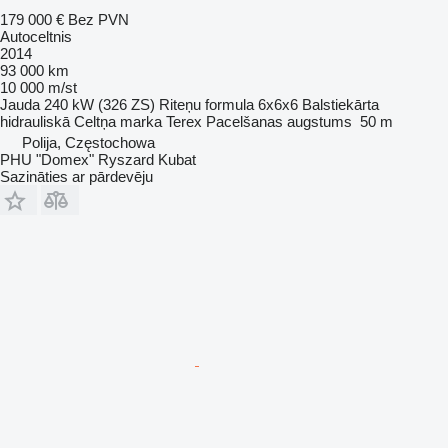
179 000 €
Bez PVN
Autoceltnis
2014
93 000 km
10 000 m/st
Jauda
240 kW (326 ZS)
Riteņu formula
6x6x6
Balstiekārta
hidrauliskā
Celtņa marka
Terex
Pacelšanas augstums
50 m
Polija, Częstochowa
PHU "Domex" Ryszard Kubat
Sazināties ar pārdevēju