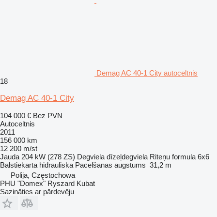
Demag AC 40-1 City autoceltnis
18
Demag AC 40-1 City
104 000 €
Bez PVN
Autoceltnis
2011
156 000 km
12 200 m/st
Jauda
204 kW (278 ZS)
Degviela
dīzeļdegviela
Riteņu formula
6x6
Balstiekārta
hidrauliskā
Pacelšanas augstums
31,2 m
Polija, Częstochowa
PHU "Domex" Ryszard Kubat
Sazināties ar pārdevēju