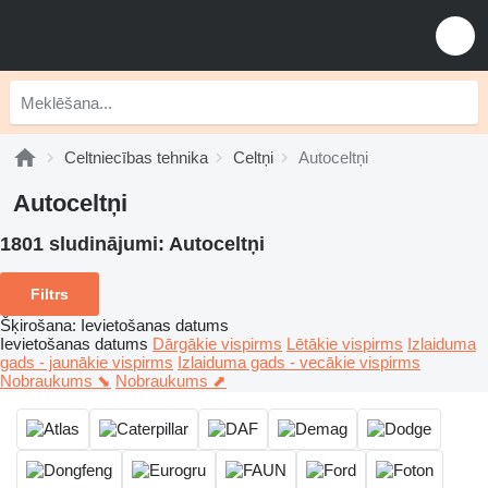
Celtniecības tehnika
Celtņi
Autoceltņi
Autoceltņi
1801 sludinājumi:
Autoceltņi
Filtrs
Šķirošana
:
Ievietošanas datums
Ievietošanas datums
Dārgākie vispirms
Lētākie vispirms
Izlaiduma
gads - jaunākie vispirms
Izlaiduma gads - vecākie vispirms
Nobraukums ⬊
Nobraukums ⬈