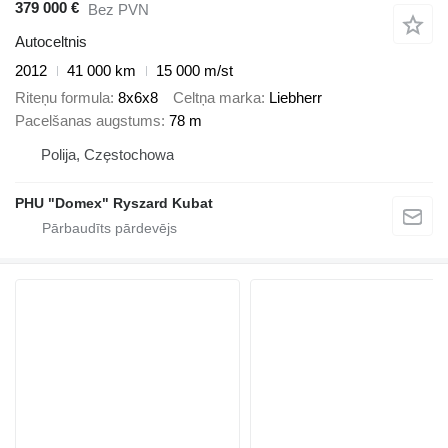
379 000 €
Bez PVN
Autoceltnis
2012
41 000 km
15 000 m/st
Riteņu formula
8x6x8
Celtņa marka
Liebherr
Pacelšanas augstums
78 m
Polija, Częstochowa
PHU "Domex" Ryszard Kubat