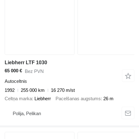
Liebherr LTF 1030
65 000 €
Bez PVN
Autoceltnis
1992
255 000 km
16 270 m/st
Celtņa marka
Liebherr
Pacelšanas augstums
26 m
Polija, Pelikan