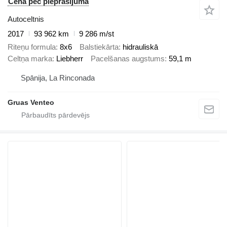
Cena pēc pieprasījuma
Autoceltnis
2017
93 962 km
9 286 m/st
Riteņu formula
8x6
Balstiekārta
hidrauliskā
Celtņa marka
Liebherr
Pacelšanas augstums
59,1 m
Spānija, La Rinconada
Gruas Venteo