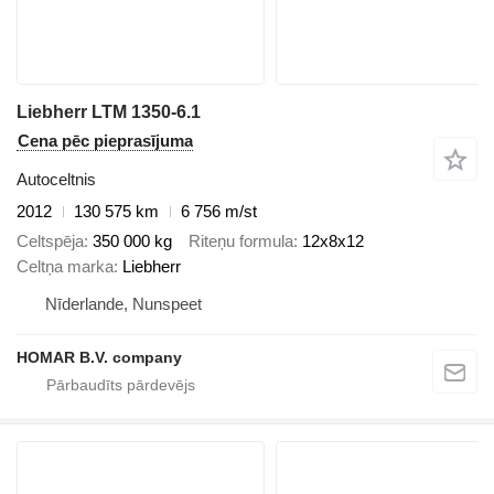
Liebherr LTM 1350-6.1
Cena pēc pieprasījuma
Autoceltnis
2012
130 575 km
6 756 m/st
Celtspēja
350 000 kg
Riteņu formula
12x8x12
Celtņa marka
Liebherr
Nīderlande, Nunspeet
HOMAR B.V. company