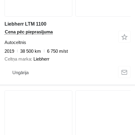
Liebherr LTM 1100
Cena pēc pieprasījuma
Autoceltnis
2019
38 500 km
6 750 m/st
Celtņa marka
Liebherr
Ungārija