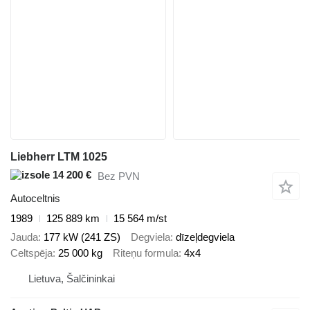
Liebherr LTM 1025
14 200 €
Bez PVN
Autoceltnis
1989
125 889 km
15 564 m/st
Jauda
177 kW (241 ZS)
Degviela
dīzeļdegviela
Celtspēja
25 000 kg
Riteņu formula
4x4
Lietuva, Šalčininkai