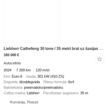
Liebherr Cathefeng 30 tone / 35 metri brat uz šasijas Volvo FM11 - CAT 30 tone/ 35 metri
165 000 €
Autoceltnis
2024
7 200 km
120 m/st
Eiro
Euro 6
Jauda
301 kW (410 ZS)
Degviela
dīzeļdegviela
Riteņu formula
6x4
Balstiekārta
pneimatisks/pneimatisks
Celtņa marka
Liebherr
Pacelšanas augstums
35 m
Rumānija, Ploiești