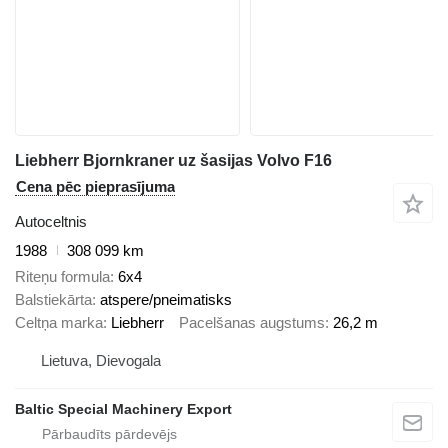
Liebherr Bjornkraner uz šasijas Volvo F16
Cena pēc pieprasījuma
Autoceltnis
1988
308 099 km
Riteņu formula
6x4
Balstiekārta
atspere/pneimatisks
Celtņa marka
Liebherr
Pacelšanas augstums
26,2 m
Lietuva, Dievogala
Baltic Special Machinery Export