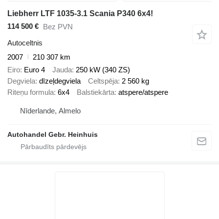
Liebherr LTF 1035-3.1 Scania P340 6x4!
114 500 €
Bez PVN
Autoceltnis
2007
210 307 km
Eiro
Euro 4
Jauda
250 kW (340 ZS)
Degviela
dīzeļdegviela
Celtspēja
2 560 kg
Riteņu formula
6x4
Balstiekārta
atspere/atspere
Nīderlande, Almelo
Autohandel Gebr. Heinhuis