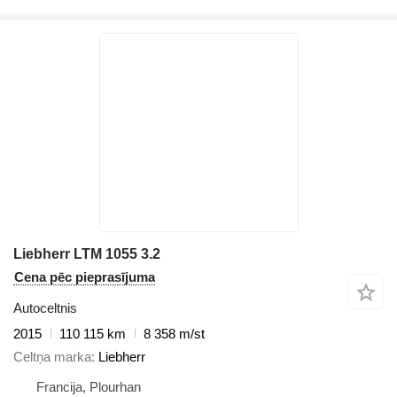
Liebherr LTM 1055 3.2
Cena pēc pieprasījuma
Autoceltnis
2015
110 115 km
8 358 m/st
Celtņa marka
Liebherr
Francija, Plourhan