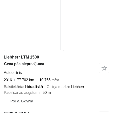
Liebherr LTM 1500
Cena pēc pieprasījuma
Autoceltnis
2016
77 702 km
10 765 m/st
Balstiekārta
hidrauliskā
Celtņa marka
Liebherr
Pacelšanas augstums
50 m
Polija, Gdynia