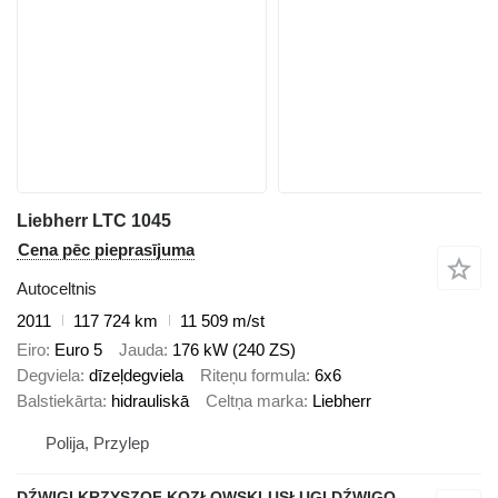
Liebherr LTC 1045
Cena pēc pieprasījuma
Autoceltnis
2011
117 724 km
11 509 m/st
Eiro
Euro 5
Jauda
176 kW (240 ZS)
Degviela
dīzeļdegviela
Riteņu formula
6x6
Balstiekārta
hidrauliskā
Celtņa marka
Liebherr
Polija, Przylep
DŹWIGI KRZYSZOF KOZŁOWSKI-USŁUGI DŹWIGOWE