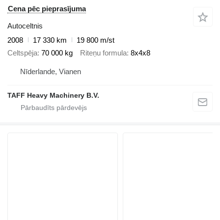
Cena pēc pieprasījuma
Autoceltnis
2008
17 330 km
19 800 m/st
Celtspēja
70 000 kg
Riteņu formula
8x4x8
Nīderlande, Vianen
TAFF Heavy Machinery B.V.