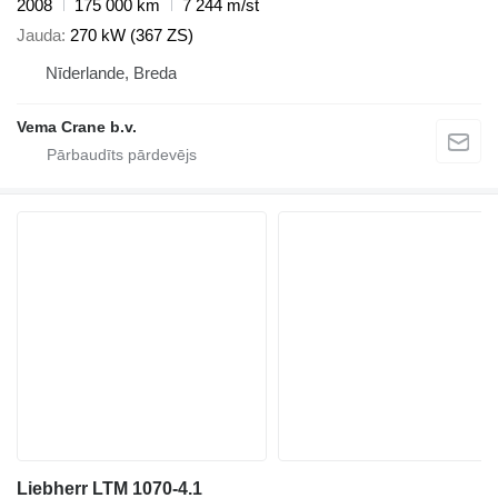
2008
175 000 km
7 244 m/st
Jauda
270 kW (367 ZS)
Nīderlande, Breda
Vema Crane b.v.
Liebherr LTM 1070-4.1