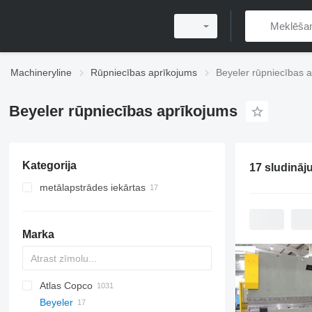
Machineryline
Rūpniecības aprīkojums
Beyeler rūpniecības 
Beyeler rūpniecības aprīkojums
Kategorija
17 sludināj
metālapstrādes iekārtas
metāla preses
giljotīnas šķēres
locīšanas preses
Marka
virpas metālam
Atlas Copco
PDS
APD
AB
Ensis
VZ
AG3
Beyeler
Pega
DrillAir
QAS
PDP
E-series
B-series
BM
GFS
VT