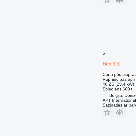
6
Beyeler
Cena pēc piepra
Rūpniecības aprī
40 ZS (29.4 kW)
Spiediens
600 t
Beļģija, Deinz
APT International
Sazināties ar pār