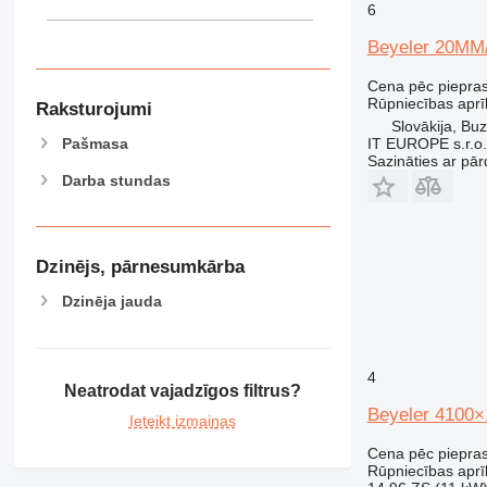
6
Beyeler 20MM
Cena pēc piepra
Rūpniecības aprīk
Raksturojumi
Slovākija, Buz
Pašmasa
IT EUROPE s.r.o.
Sazināties ar pār
Darba stundas
Dzinējs, pārnesumkārba
Dzinēja jauda
4
Neatrodat vajadzīgos filtrus?
Beyeler 4100×
Ieteikt izmaiņas
Cena pēc piepra
Rūpniecības aprī