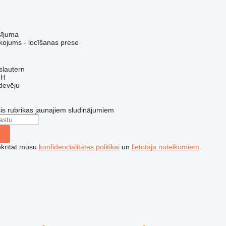
sījuma
kojums - locīšanas prese
slautern
bH
devēju
šis rubrikas jaunajiem sludinājumiem
ekrītat mūsu
konfidencialitātes politikai
un
lietotāja noteikumiem
.