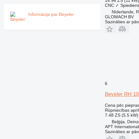
14.96 ZS (11 kW
CNC
✓
Spiedien
Nīderlande, 
Informācija par Beyeler
GLOMACH BV
Sazināties ar pār
6
Beyeler RH 10
Cena pēc piepra
Rūpniecības aprī
7.48 ZS (5.5 kW)
Beļģija, Deinz
APT International
Sazināties ar pār