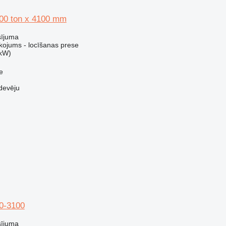
00 ton x 4100 mm
sījuma
kojums - locīšanas prese
 kW)
e
devēju
0-3100
sījuma