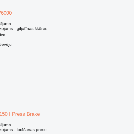
/6000
sījuma
ojums - giljotīnas šķēres
ica
devēju
150 I Press Brake
sījuma
kojums - locīšanas prese