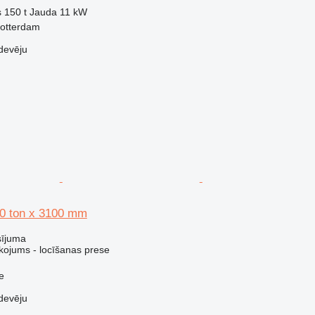
)
s
150 t
Jauda
11 kW
Rotterdam
devēju
0 ton x 3100 mm
sījuma
kojums - locīšanas prese
e
devēju