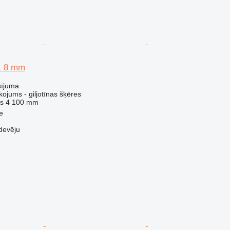
x 8 mm
sījuma
ojums - giljotīnas šķēres
s
4 100 mm
e
devēju