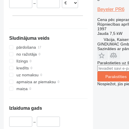
–
Slovākija
Beyeler PR6
Cena pēc piepra
Rūpniecības aprī
1997
Jauda
7,5 kW
Sludinājuma veids
Vācija, Kaiser
GINDUMAC Gm
pārdošana
Sazināties ar pār
no ražotāja
līzings
Parakstieties uz 
kredīts
uz nomaksu
Parakstīties
apmaiņa ar piemaksu
Nospiežot, jūs pi
maiņa
Izlaiduma gads
–