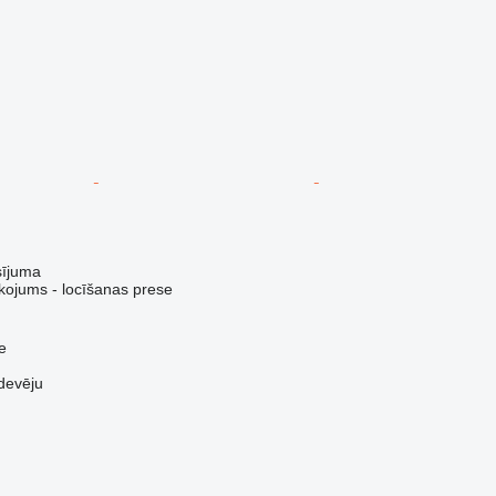
sījuma
kojums - locīšanas prese
e
devēju