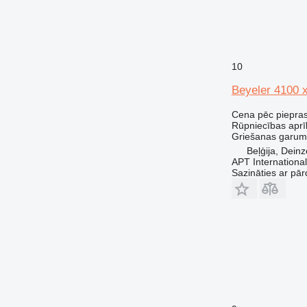
10
Beyeler 4100 
Cena pēc piepra
Rūpniecības aprīk
Griešanas garum
Beļģija, Deinz
APT International
Sazināties ar pār