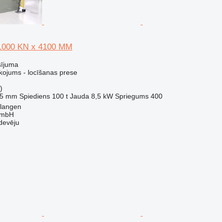
 1000 KN x 4100 MM
sījuma
kojums - locīšanas prese
)
15 mm
Spiediens
100 t
Jauda
8,5 kW
Spriegums
400
rlangen
GmbH
devēju