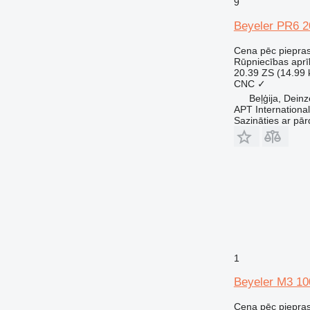
9
Beyeler PR6 2
Cena pēc piepra
Rūpniecības aprī
20.39 ZS (14.99
CNC
✓
Beļģija, Deinz
APT International
Sazināties ar pār
1
Beyeler M3 10
Cena pēc piepra