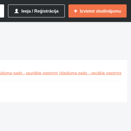
Ieeja / Reģistrācija
Izvietot sludinājumu
aiduma gads - jaunākie vispirms
Izlaiduma gads - vecākie vispirms