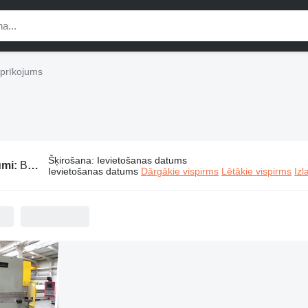
aprīkojums
Šķirošana
:
Ievietošanas datums
umi:
Beyeler rūpniecības aprīkojums
Ievietošanas datums
Dārgākie vispirms
Lētākie vispirms
Izl