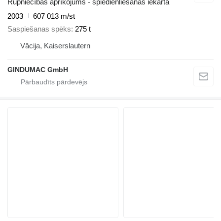
Rūpniecības aprīkojums - spiedienliešanas iekārta
2003
607 013 m/st
Saspiešanas spēks
275 t
Vācija, Kaiserslautern
GINDUMAC GmbH