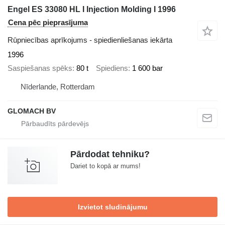
Engel ES 33080 HL I Injection Molding I 1996
Cena pēc pieprasījuma
Rūpniecības aprīkojums - spiedienliešanas iekārta
1996
Saspiešanas spēks
80 t
Spiediens
1 600 bar
Nīderlande, Rotterdam
GLOMACH BV
Pārdodat tehniku?
Dariet to kopā ar mums!
Izvietot sludinājumu