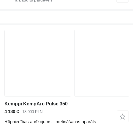
Kemppi KempArc Pulse 350
4 180 €
18 000 PLN
Rūpniecības aprīkojums - metināšanas aparāts