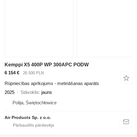
Kemppi X5 400P WP 300APC PODW
6 154 €
26 500 PLN
Rūpniecības aprīkojums - metināšanas aparāts
2025
Stāvoklis
jauns
Polija, Świętochłowice
Air Products Sp. z o.o.