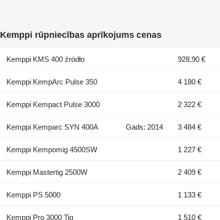
Kemppi rūpniecības aprīkojums cenas
Kemppi KMS 400 źródło
928,90 €
Kemppi KempArc Pulse 350
4 180 €
Kemppi Kempact Pulse 3000
2 322 €
Kemppi Kemparc SYN 400A
Gads: 2014
3 484 €
Kemppi Kempomig 4500SW
1 227 €
Kemppi Mastertig 2500W
2 409 €
Kemppi PS 5000
1 133 €
Kemppi Pro 3000 Tig
1 510 €