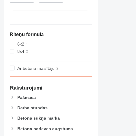
Riteņu formula
6x2
8x4
Ar betona maisītāju
Raksturojumi
Pašmasa
Darba stundas
Betona sūkņa marka
Betona padeves augstums