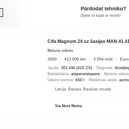
Pārdodat tehniku?
Dariet to kopā ar mums!
Cifa Magnum 24 uz šasijas MAN 41.4
Betona sūknis
2000
413 000 km
3 054 m/st
Euro
Jauda
301 kW (410 ZS)
Degviela
dīzeļde
Balstiekārta
atspere/atspere
Betona sūkni
Ūdens tvertne
650 l
Piedziņas veids
aizm
Latvija, Bauska, Bauskas novads
Sia Nora Noma