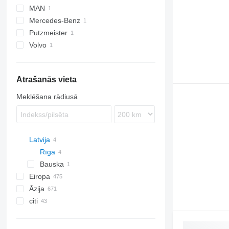
MAN
Mercedes-Benz
Putzmeister
Actros
Volvo
FM
Atrašanās vieta
Meklēšana rādiusā
Latvija
Rīga
Bauska
Eiropa
Āzija
Polija
citi
Vācija
Ķīna
Nīderlande
Turcija
Ukraina
Spānija
Apvienotie Arābu Emirāti
Maroka