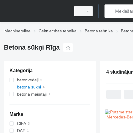
Machineryline
Celtniecības tehnika
Betona tehnika
Betona
Betona sūkņi Rīga
Kategorija
4 sludināju
betonvedēji
betona sūkņi
betona maisītāji
Marka
CIFA
DAF