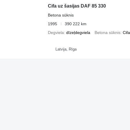
Cifa uz šasijas DAF 85 330
Betona sūknis
1995
390 222 km
Degviela
dīzeļdegviela
Betona sūknis
Cif
Latvija, Rīga