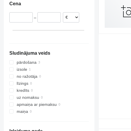
Cena
Ungārija
Japāna
Peru
Austrija
Kirgizstāna
Brazīlija
–
Itālija
Indija
Rumānija
Izraēla
parādīt visu
Sludinājuma veids
pārdošana
izsole
no ražotāja
līzings
kredīts
uz nomaksu
apmaiņa ar piemaksu
maiņa