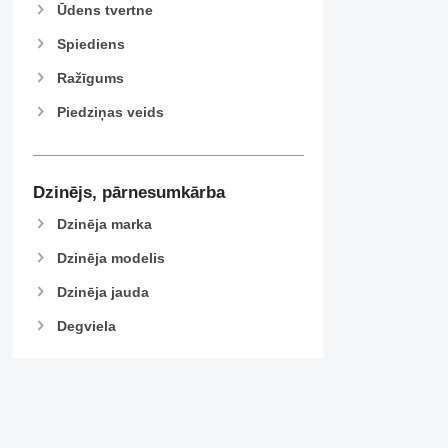
Ūdens tvertne
Spiediens
Ražīgums
Piedziņas veids
Dzinējs, pārnesumkārba
Dzinēja marka
Dzinēja modelis
Dzinēja jauda
Degviela
Kvēpu filtrs
EEV