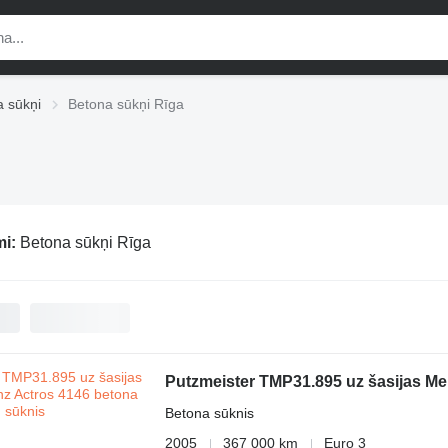
 sūkņi
Betona sūkņi Rīga
mi:
Betona sūkņi Rīga
Putzmeister TMP31.895 uz šasijas M
Betona sūknis
2005
367 000 km
Euro 3