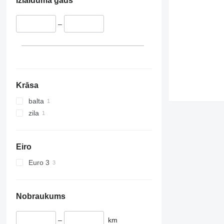
Izlaiduma gads
–
Krāsa
balta
zila
Eiro
Euro 3
Nobraukums
–
km