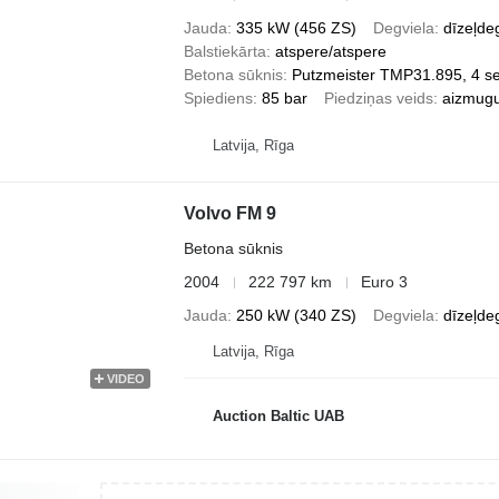
Jauda
335 kW (456 ZS)
Degviela
dīzeļde
Balstiekārta
atspere/atspere
Betona sūknis
Putzmeister TMP31.895, 4 se
Spiediens
85 bar
Piedziņas veids
aizmugu
Latvija, Rīga
Volvo FM 9
Betona sūknis
2004
222 797 km
Euro 3
Jauda
250 kW (340 ZS)
Degviela
dīzeļde
Latvija, Rīga
VIDEO
Auction Baltic UAB