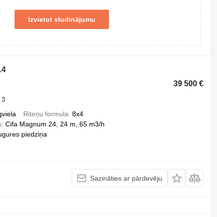
Izvietot sludinājumu
14
39 500 €
 3
gviela
Riteņu formula
8x4
s
Cifa Magnum 24, 24 m, 65 m3/h
ugures piedziņa
Sazināties ar pārdevēju