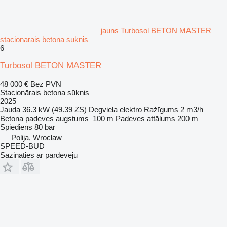
jauns Turbosol BETON MASTER
stacionārais betona sūknis
6
Turbosol BETON MASTER
48 000 €
Bez PVN
Stacionārais betona sūknis
2025
Jauda
36.3 kW (49.39 ZS)
Degviela
elektro
Ražīgums
2 m3/h
Betona padeves augstums
100 m
Padeves attālums
200 m
Spiediens
80 bar
Polija, Wrocław
SPEED-BUD
Sazināties ar pārdevēju