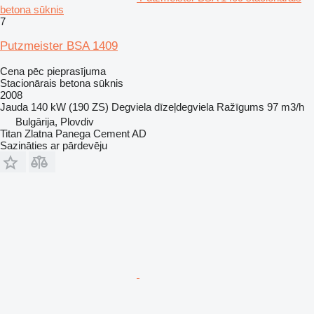
betona sūknis
7
Putzmeister BSA 1409
Cena pēc pieprasījuma
Stacionārais betona sūknis
2008
Jauda
140 kW (190 ZS)
Degviela
dīzeļdegviela
Ražīgums
97 m3/h
Bulgārija, Plovdiv
Titan Zlatna Panega Cement AD
Sazināties ar pārdevēju