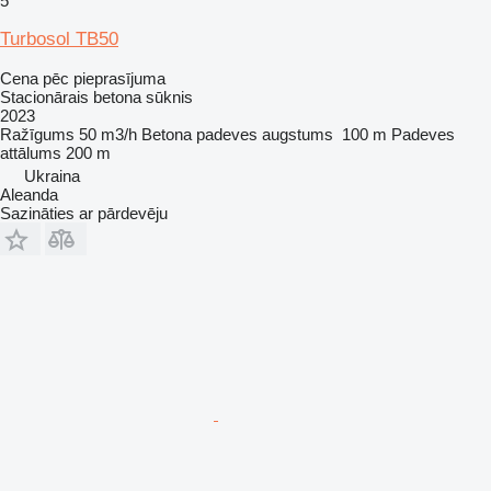
5
Turbosol TB50
Cena pēc pieprasījuma
Stacionārais betona sūknis
2023
Ražīgums
50 m3/h
Betona padeves augstums
100 m
Padeves
attālums
200 m
Ukraina
Aleanda
Sazināties ar pārdevēju