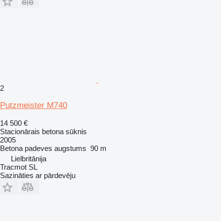
2
Putzmeister M740
14 500 €
Stacionārais betona sūknis
2005
Betona padeves augstums
90 m
Lielbritānija
Tracmot SL
Sazināties ar pārdevēju