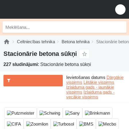
Celtniecības tehnika
Betona tehnika
Stacionārie beton
Stacionārie betona sūkņi
227 sludinājumi:
Stacionārie betona sūkņi
Ievietošanas datums
Dārgākie
vispirms
Lētākie vispirms
Izlaiduma gads - jaunākie
vispirms
Izlaiduma gads -
vecākie vispirms