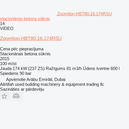
Zoomlion HBT80.16.174RSU
stacionārais betona sūknis
14
VIDEO
Zoomlion HBT80.16.174RSU
Cena pēc pieprasījuma
Stacionārais betona sūknis
2015
100 m/st
Jauda
174 kW (237 ZS)
Ražīgums
81 m3/h
Ūdens tvertne
600 l
Spiediens
90 bar
Apvienotie Arābu Emirāti, Dubai
Alirtifah used building machinery & equipment trading llc
Sazināties ar pārdevēju