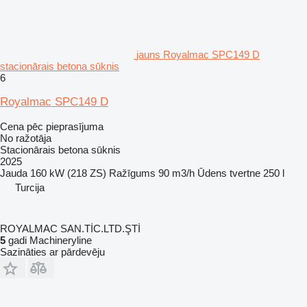
jauns Royalmac SPC149 D
stacionārais betona sūknis
6
Royalmac SPC149 D
Cena pēc pieprasījuma
No ražotāja
Stacionārais betona sūknis
2025
Jauda
160 kW (218 ZS)
Ražīgums
90 m3/h
Ūdens tvertne
250 l
Turcija
ROYALMAC SAN.TİC.LTD.ŞTİ
5
gadi Machineryline
Sazināties ar pārdevēju