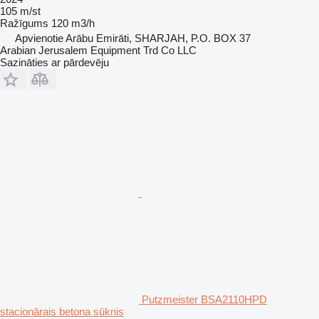
105 m/st
Ražīgums
120 m3/h
Apvienotie Arābu Emirāti, SHARJAH, P.O. BOX 37
Arabian Jerusalem Equipment Trd Co LLC
Sazināties ar pārdevēju
Putzmeister BSA2110HPD
stacionārais betona sūknis