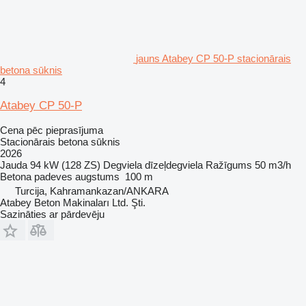
jauns Atabey CP 50-P stacionārais
betona sūknis
4
Atabey CP 50-P
Cena pēc pieprasījuma
Stacionārais betona sūknis
2026
Jauda
94 kW (128 ZS)
Degviela
dīzeļdegviela
Ražīgums
50 m3/h
Betona padeves augstums
100 m
Turcija, Kahramankazan/ANKARA
Atabey Beton Makinaları Ltd. Şti.
Sazināties ar pārdevēju