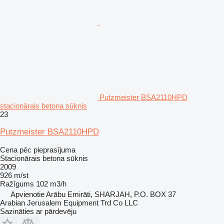
Putzmeister BSA2110HPD
stacionārais betona sūknis
23
Putzmeister BSA2110HPD
Cena pēc pieprasījuma
Stacionārais betona sūknis
2009
926 m/st
Ražīgums
102 m3/h
Apvienotie Arābu Emirāti, SHARJAH, P.O. BOX 37
Arabian Jerusalem Equipment Trd Co LLC
Sazināties ar pārdevēju