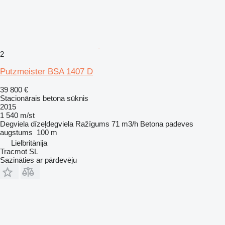
2
Putzmeister BSA 1407 D
39 800 €
Stacionārais betona sūknis
2015
1 540 m/st
Degviela
dīzeļdegviela
Ražīgums
71 m3/h
Betona padeves
augstums
100 m
Lielbritānija
Tracmot SL
Sazināties ar pārdevēju