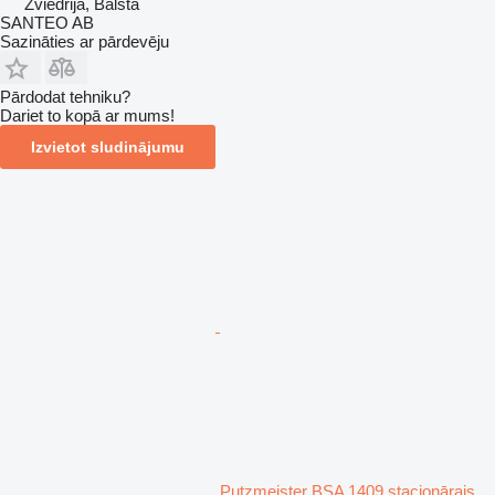
Zviedrija, Bålsta
SANTEO AB
Sazināties ar pārdevēju
Pārdodat tehniku?
Dariet to kopā ar mums!
Izvietot sludinājumu
Putzmeister BSA 1409 stacionārais