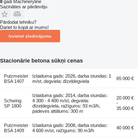
8
gadi Machineryline
Sazināties ar pārdevēju
Pārdodat tehniku?
Dariet to kopā ar mums!
Izvietot sludinājumu
Stacionārie betona sūkņi cenas
Putzmeister
Izlaiduma gads: 2026, darba stundas: 1
65 000 €
BSA 1407
m/st, degviela: dīzeļdegviela
Izlaiduma gads: 2014, darba stundas:
20 000 €
Schwing
4 300 - 4 400 m/st, degviela:
-
SP 1800
dīzeļdegviela, ražīgums: 93 m3/h,
35 000 €
padeves attālums: 300 m
Putzmeister
Izlaiduma gads: 2008, darba stundas:
40 000 €
BSA 1409
4 600 m/st, ražīgums: 90 m3/h