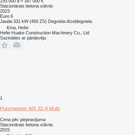
193 000 $
≈ 167 000 €
Stacionārais betona sūknis
2023
Euro 6
Jauda
331 kW (450 ZS)
Degviela
dīzeļdegviela
Ķīna, Hefei
Hefei Huake Construction Machinery Co., Ltd
Sazināties ar pārdevēju
1
Putzmeister MX 32-4 Multi
Cena pēc pieprasījuma
Stacionārais betona sūknis
2015