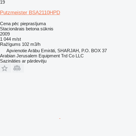
19
Putzmeister BSA2110HPD
Cena pēc pieprasījuma
Stacionārais betona sūknis
2009
1 044 m/st
Ražīgums
102 m3/h
Apvienotie Arābu Emirāti, SHARJAH, P.O. BOX 37
Arabian Jerusalem Equipment Trd Co LLC
Sazināties ar pārdevēju