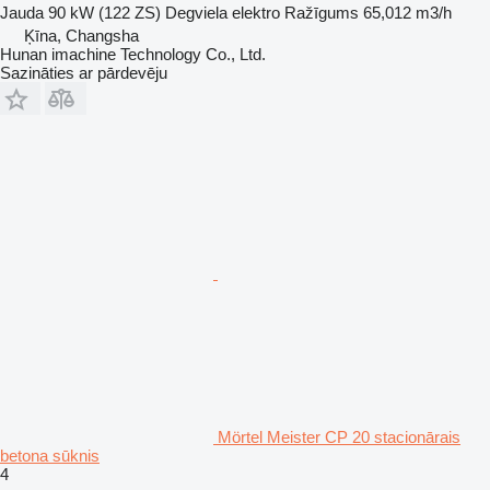
Jauda
90 kW (122 ZS)
Degviela
elektro
Ražīgums
65,012 m3/h
Ķīna, Changsha
Hunan imachine Technology Co., Ltd.
Sazināties ar pārdevēju
Mörtel Meister CP 20 stacionārais
betona sūknis
4