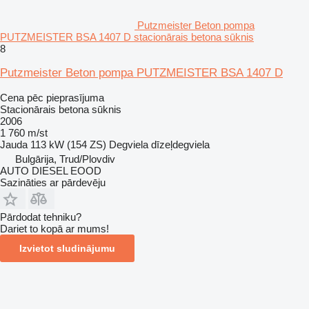
Putzmeister Beton pompa
PUTZMEISTER BSA 1407 D stacionārais betona sūknis
8
Putzmeister Beton pompa PUTZMEISTER BSA 1407 D
Cena pēc pieprasījuma
Stacionārais betona sūknis
2006
1 760 m/st
Jauda
113 kW (154 ZS)
Degviela
dīzeļdegviela
Bulgārija, Trud/Plovdiv
AUTO DIESEL EOOD
Sazināties ar pārdevēju
Pārdodat tehniku?
Dariet to kopā ar mums!
Izvietot sludinājumu