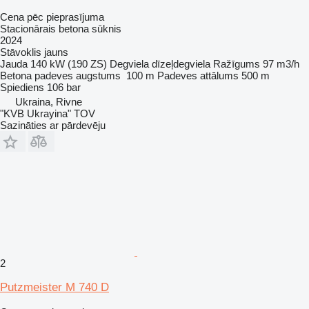
Cena pēc pieprasījuma
Stacionārais betona sūknis
2024
Stāvoklis
jauns
Jauda
140 kW (190 ZS)
Degviela
dīzeļdegviela
Ražīgums
97 m3/h
Betona padeves augstums
100 m
Padeves attālums
500 m
Spiediens
106 bar
Ukraina, Rivne
"KVB Ukrayina" TOV
Sazināties ar pārdevēju
2
Putzmeister M 740 D