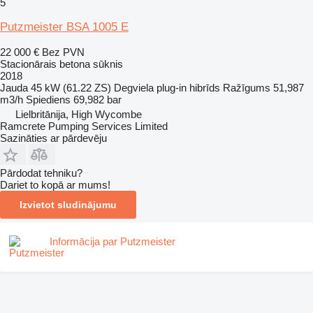
5
Putzmeister BSA 1005 E
22 000 €
Bez PVN
Stacionārais betona sūknis
2018
Jauda
45 kW (61.22 ZS)
Degviela
plug-in hibrīds
Ražīgums
51,987
m3/h
Spiediens
69,982 bar
Lielbritānija, High Wycombe
Ramcrete Pumping Services Limited
Sazināties ar pārdevēju
Pārdodat tehniku?
Dariet to kopā ar mums!
Izvietot sludinājumu
Informācija par Putzmeister