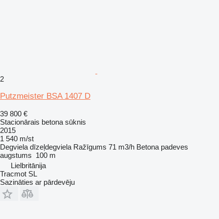
2
Putzmeister BSA 1407 D
39 800 €
Stacionārais betona sūknis
2015
1 540 m/st
Degviela
dīzeļdegviela
Ražīgums
71 m3/h
Betona padeves
augstums
100 m
Lielbritānija
Tracmot SL
Sazināties ar pārdevēju