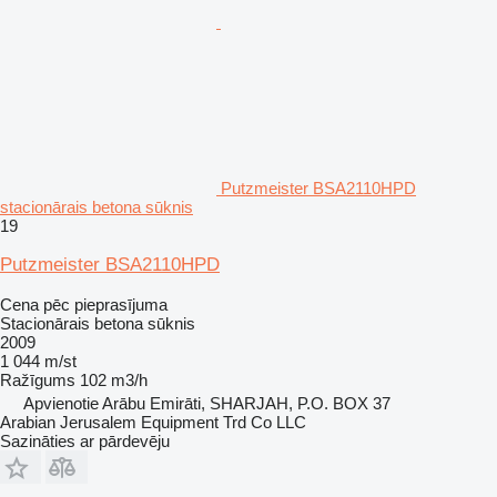
Putzmeister BSA2110HPD
stacionārais betona sūknis
19
Putzmeister BSA2110HPD
Cena pēc pieprasījuma
Stacionārais betona sūknis
2009
1 044 m/st
Ražīgums
102 m3/h
Apvienotie Arābu Emirāti, SHARJAH, P.O. BOX 37
Arabian Jerusalem Equipment Trd Co LLC
Sazināties ar pārdevēju