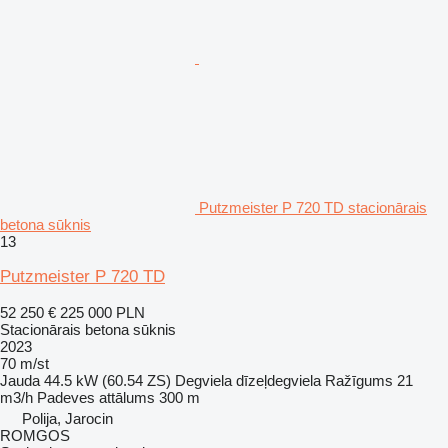
Putzmeister P 720 TD stacionārais
betona sūknis
13
Putzmeister P 720 TD
52 250 €
225 000 PLN
Stacionārais betona sūknis
2023
70 m/st
Jauda
44.5 kW (60.54 ZS)
Degviela
dīzeļdegviela
Ražīgums
21
m3/h
Padeves attālums
300 m
Polija, Jarocin
ROMGOS