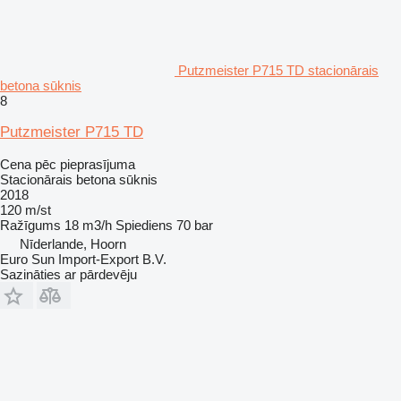
Putzmeister P715 TD stacionārais
betona sūknis
8
Putzmeister P715 TD
Cena pēc pieprasījuma
Stacionārais betona sūknis
2018
120 m/st
Ražīgums
18 m3/h
Spiediens
70 bar
Nīderlande, Hoorn
Euro Sun Import-Export B.V.
Sazināties ar pārdevēju