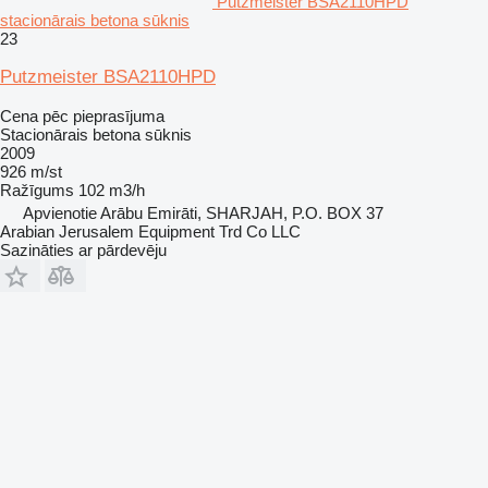
Putzmeister BSA2110HPD
stacionārais betona sūknis
23
Putzmeister BSA2110HPD
Cena pēc pieprasījuma
Stacionārais betona sūknis
2009
926 m/st
Ražīgums
102 m3/h
Apvienotie Arābu Emirāti, SHARJAH, P.O. BOX 37
Arabian Jerusalem Equipment Trd Co LLC
Sazināties ar pārdevēju