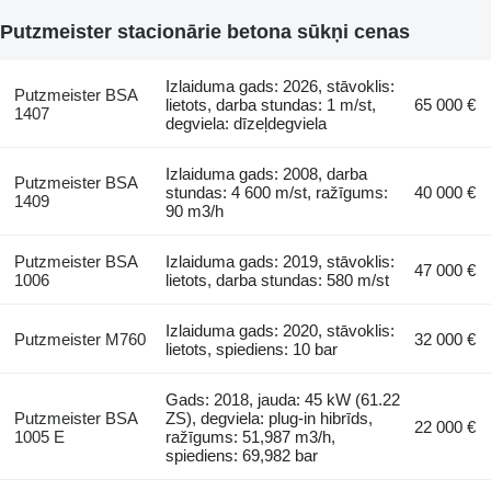
Putzmeister stacionārie betona sūkņi cenas
Izlaiduma gads: 2026, stāvoklis:
Putzmeister BSA
lietots, darba stundas: 1 m/st,
65 000 €
1407
degviela: dīzeļdegviela
Izlaiduma gads: 2008, darba
Putzmeister BSA
stundas: 4 600 m/st, ražīgums:
40 000 €
1409
90 m3/h
Putzmeister BSA
Izlaiduma gads: 2019, stāvoklis:
47 000 €
1006
lietots, darba stundas: 580 m/st
Izlaiduma gads: 2020, stāvoklis:
Putzmeister M760
32 000 €
lietots, spiediens: 10 bar
Gads: 2018, jauda: 45 kW (61.22
Putzmeister BSA
ZS), degviela: plug-in hibrīds,
22 000 €
1005 E
ražīgums: 51,987 m3/h,
spiediens: 69,982 bar