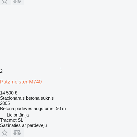
2
Putzmeister M740
14 500 €
Stacionārais betona sūknis
2005
Betona padeves augstums
90 m
Lielbritānija
Tracmot SL
Sazināties ar pārdevēju