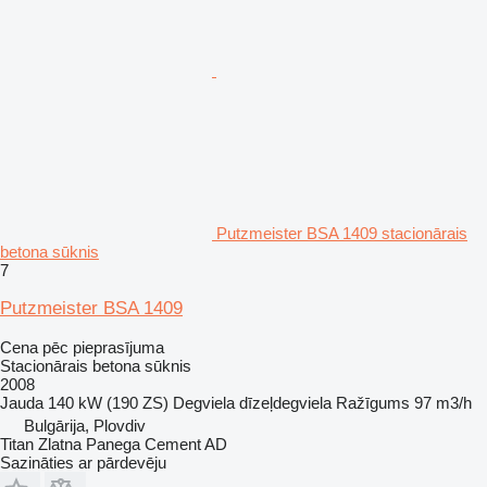
Putzmeister BSA 1409 stacionārais
betona sūknis
7
Putzmeister BSA 1409
Cena pēc pieprasījuma
Stacionārais betona sūknis
2008
Jauda
140 kW (190 ZS)
Degviela
dīzeļdegviela
Ražīgums
97 m3/h
Bulgārija, Plovdiv
Titan Zlatna Panega Cement AD
Sazināties ar pārdevēju