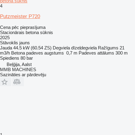
betona sūknis
4
Putzmeister P720
Cena pēc pieprasījuma
Stacionārais betona sūknis
2025
Stāvoklis
jauns
Jauda
44.5 kW (60.54 ZS)
Degviela
dīzeļdegviela
Ražīgums
21
m3/h
Betona padeves augstums
0,7 m
Padeves attālums
300 m
Spiediens
80 bar
Beļģija, Aalst
MMB MACHINES
Sazināties ar pārdevēju
1