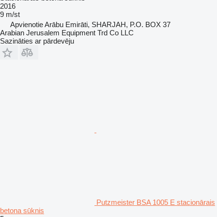
2016
9 m/st
Apvienotie Arābu Emirāti, SHARJAH, P.O. BOX 37
Arabian Jerusalem Equipment Trd Co LLC
Sazināties ar pārdevēju
Putzmeister BSA 1005 E stacionārais
betona sūknis