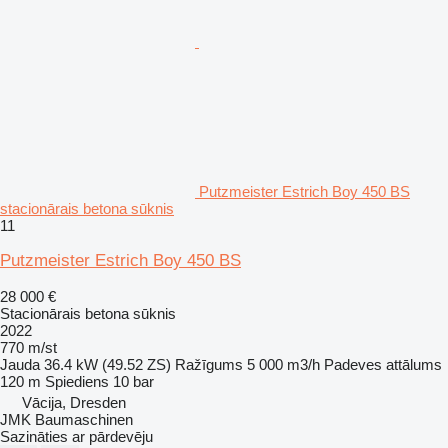
Putzmeister Estrich Boy 450 BS
stacionārais betona sūknis
11
Putzmeister Estrich Boy 450 BS
28 000 €
Stacionārais betona sūknis
2022
770 m/st
Jauda
36.4 kW (49.52 ZS)
Ražīgums
5 000 m3/h
Padeves attālums
120 m
Spiediens
10 bar
Vācija, Dresden
JMK Baumaschinen
Sazināties ar pārdevēju