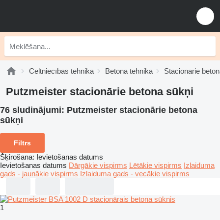
Celtniecības tehnika
Betona tehnika
Stacionārie beton
Putzmeister stacionārie betona sūkņi
76 sludinājumi:
Putzmeister stacionārie betona
sūkņi
Filtrs
Šķirošana
:
Ievietošanas datums
Ievietošanas datums
Dārgākie vispirms
Lētākie vispirms
Izlaiduma
gads - jaunākie vispirms
Izlaiduma gads - vecākie vispirms
1