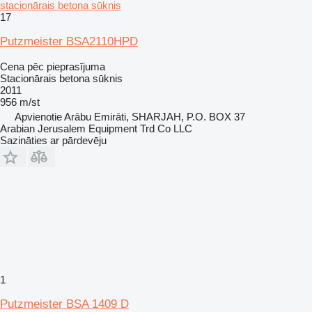
stacionārais betona sūknis
17
Putzmeister BSA2110HPD
Cena pēc pieprasījuma
Stacionārais betona sūknis
2011
956 m/st
Apvienotie Arābu Emirāti, SHARJAH, P.O. BOX 37
Arabian Jerusalem Equipment Trd Co LLC
Sazināties ar pārdevēju
1
Putzmeister BSA 1409 D