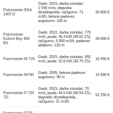
Gads: 2015, darba stundas:
1 540 m/st, degviela:
Putzmeister BSA
dīzeļdegviela, ražīgums: 71
39 800 €
1407 D
m3/h, betona padeves
augstums: 100 m
Gads: 2022, darba stundas: 770
Putzmeister
m/st, jauda: 36.4 kW (49.52 ZS),
Estrich Boy 450
28 000 €
ražīgums: 5 000 m3/h, padeves
BS
attālums: 120 m
Gads: 2015, darba stundas: 892
Putzmeister M 720
10 450 €
m/st, jauda: 22.6 kW (30.75 ZS)
Gads: 2005, betona padeves
Putzmeister M740
14 500 €
augstums: 90 m
Gads: 2023, darba stundas: 70
Putzmeister P 720
m/st, jauda: 44.5 kW (60.54 ZS),
52 250 €
TD
degviela: dīzeļdegviela,
ražīgums: 21 m3/h
Putzmeister P715