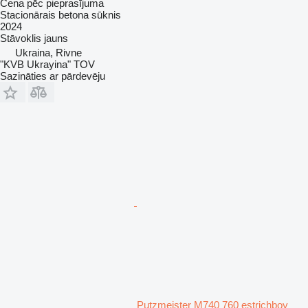
Cena pēc pieprasījuma
Stacionārais betona sūknis
2024
Stāvoklis
jauns
Ukraina, Rivne
"KVB Ukrayina" TOV
Sazināties ar pārdevēju
Putzmeister M740 760 estrichboy