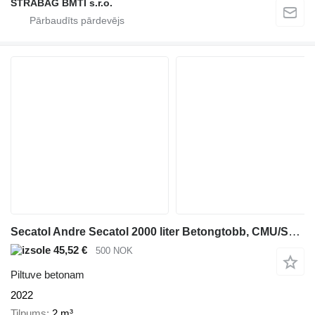
STRABAG BMTI s.r.o.
Secatol Andre Secatol 2000 liter Betongtobb, CMU/SWL 4800 kg
45,52 €
500 NOK
Piltuve betonam
2022
Tilpums
2 m³