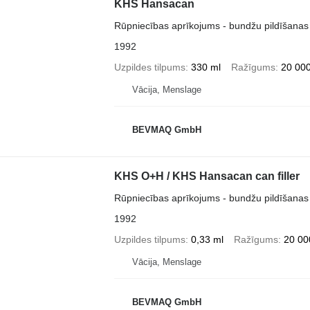
KHS Hansacan
Rūpniecības aprīkojums - bundžu pildīšanas 
1992
Uzpildes tilpums
330 ml
Ražīgums
20 000
Vācija, Menslage
BEVMAQ GmbH
KHS O+H / KHS Hansacan can filler
Rūpniecības aprīkojums - bundžu pildīšanas 
1992
Uzpildes tilpums
0,33 ml
Ražīgums
20 00
Vācija, Menslage
BEVMAQ GmbH