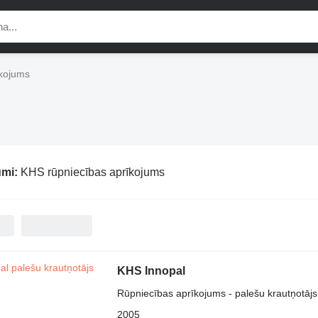
īkojums
umi:
KHS rūpniecības aprīkojums
KHS Innopal
Rūpniecības aprīkojums - palešu krautņotājs
2005