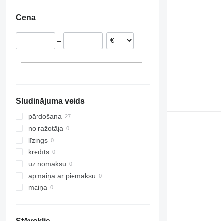
Nīderlande
Cena
Spānija
–
Sludinājuma veids
pārdošana
no ražotāja
līzings
kredīts
uz nomaksu
apmaiņa ar piemaksu
maiņa
Stāvoklis