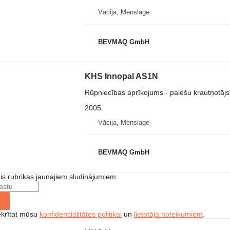
Vācija, Menslage
BEVMAQ GmbH
KHS Innopal AS1N
Rūpniecības aprīkojums - palešu krautņotājs
2005
Vācija, Menslage
BEVMAQ GmbH
šis rubrikas jaunajiem sludinājumiem
ekrītat mūsu
konfidencialitātes politikai
un
lietotāja noteikumiem
.