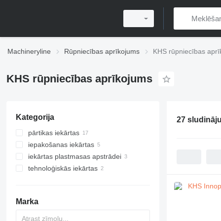
Machineryline
Rūpniecības aprīkojums
KHS rūpniecības apr
KHS rūpniecības aprīkojums
Kategorija
27 sludināj
pārtikas iekārtas
iepakošanas iekārtas
dzērienu iekārtas
iekārtas plastmasas apstrādei
alus darītavu aprīkojums
palešu krautņotāji
pildīšanas līnijas
tehnoloģiskās iekārtas
pildīšanas līnijas
vakuuma iekrāvēji
bundžu pildīšanas iekārtas
dzidrā alus tvertnes
cetiķešu mašīnas
presformas
rūpnieciskie filtri
pasterizatori
izpūšanas aprīkojums
šķidrumu uzpildes līnijas
cits dzērienu iekārtas
Marka