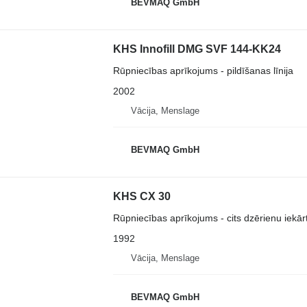
BEVMAQ GmbH
KHS Innofill DMG SVF 144-KK24
Rūpniecības aprīkojums - pildīšanas līnija
2002
Vācija, Menslage
BEVMAQ GmbH
KHS CX 30
Rūpniecības aprīkojums - cits dzērienu iekār
1992
Vācija, Menslage
BEVMAQ GmbH