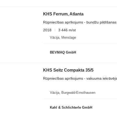
KHS Ferrum, Atlanta
Rūpniecības aprīkojums - bundžu pildīšanas 
2018
3 446 m/st
Vācija, Menslage
BEVMAQ GmbH
KHS Seitz Compakta 35/5
Rūpniecības aprīkojums - vakuuma iekrāvēj
Vācija, Burgwald-Ernsthausen
Kahl & Schlichterle GmbH