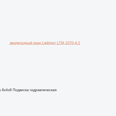
вездеходный кран Liebherr LTM 1070-4.2
а
8x4x8
Подвеска
гидравлическая