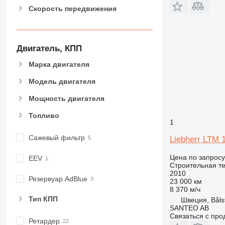
Скорость передвижения
972
973
980
982
Двигатель, КПП
988
Марка двигателя
990
992
Модель двигателя
AP
Мощность двигателя
C-series
Топливо
CB
1
CS
Сажевый фильтр
Liebherr LTM 
D series
E-series
Цена по запросу
EEV
Строительная те
F-series
2010
GC
Резервуар AdBlue
23 000 км
8 370 м/ч
IT
Тип КПП
Швеция, Båls
M-series
SANTEO AB
MH
Связаться с пр
Ретардер