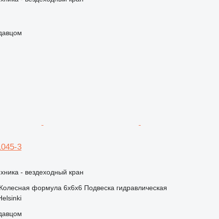
одавцом
1045-3
хника - вездеходный кран
Колесная формула
6x6x6
Подвеска
гидравлическая
elsinki
одавцом