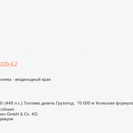
1070-4.2
хника - вездеходный кран
т (449 л.с.)
Топливо
дизель
Грузопод.
70 000 кг
Колесная формул
rchheim
nen GmbH & Co. KG
одавцом