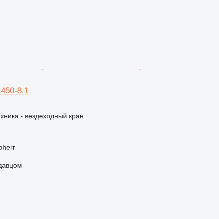
1450-8.1
хника - вездеходный кран
bherr
одавцом