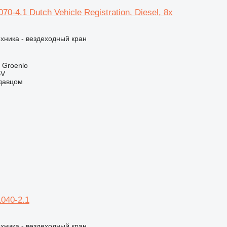
70-4.1 Dutch Vehicle Registration, Diesel, 8x
хника - вездеходный кран
 Groenlo
BV
одавцом
1040-2.1
хника - вездеходный кран