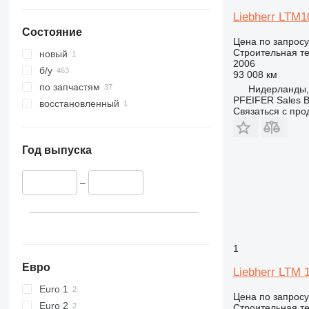
340
VMT
Liebherr LTM10
345
Vibromax
Состояние
349
Цена по запросу
350
Строительная те
новый
2006
365
б/у
93 008 км
374
по запчастям
Нидерланды,
PFEIFER Sales 
390
восстановленный
Связаться с пр
395
416
420
Год выпуска
424
426
–
428
430
432
1
434
444
Евро
Liebherr LTM 
589
Euro 1
Цена по запросу
826
Euro 2
Строительная те