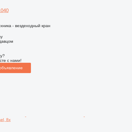
1040
хника - вездеходный кран
hy
одавцом
ку?
сте с нами!
 объявление
el, 8x