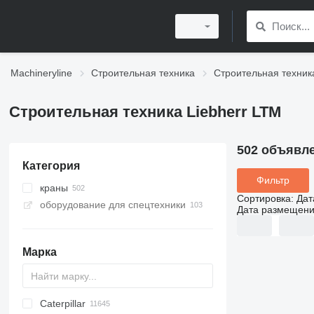
Machineryline
Строительная техника
Строительная техника
Строительная техника Liebherr LTM
502 объявл
Категория
Фильтр
краны
Сортировка
:
Дат
оборудование для спецтехники
вездеходные краны
Дата размещен
автокраны
Марка
Caterpillar
Titan
AL
SP
AX
X-Series
AFW
HD
FlexiROC
1304
400 - series
BC
BG
BB
TW
463
GSH
Leonardo
AHK
K-series
CK
3.5
B-series
450