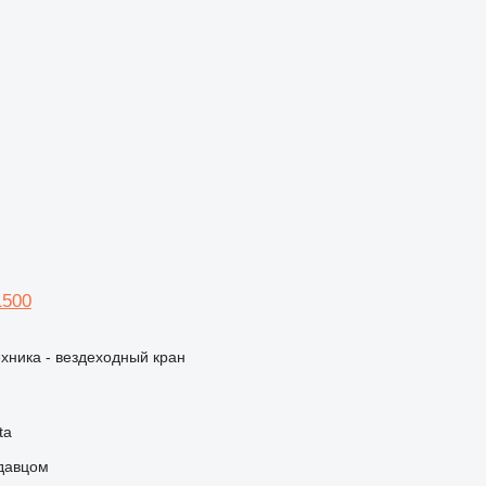
1500
хника - вездеходный кран
ta
одавцом