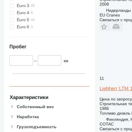
906
2008
Euro 3
907
Нидерланды
Euro 4
EU Cranes
908
Euro 5
Связаться с пр
910
Euro 6
914
918
920
Пробег
924
926
–
км
928
930
11
931
938
Liebherr LTM 
950
Характеристики
Цена по запросу
953
Строительная те
Собственный вес
1986
955
Топливо
дизель
962
Наработка
Финляндия, H
963
COTAC
Грузоподъемность
Связаться с пр
966