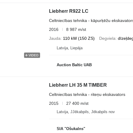
Liebherr R922 LC
Celtniecības tehnika - kāpurķēžu ekskavator
2016
8 987 m/st
Jauda
110 kW (150 ZS)
Degviela
dīzeļdeg
Latvija, Liepāja
VIDEO
Auction Baltic UAB
Liebherr LH 35 M TIMBER
Celtniecības tehnika - riteņu ekskavators
2015
27 400 m/st
Latvija, JJēkabpils, Jēkabpils nov
SIA "Ošukalns"