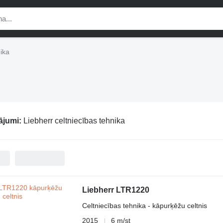
nika
ājumi:
Liebherr celtniecības tehnika
Liebherr LTR1220
Celtniecības tehnika - kāpurķēžu celtnis
2015
6 m/st