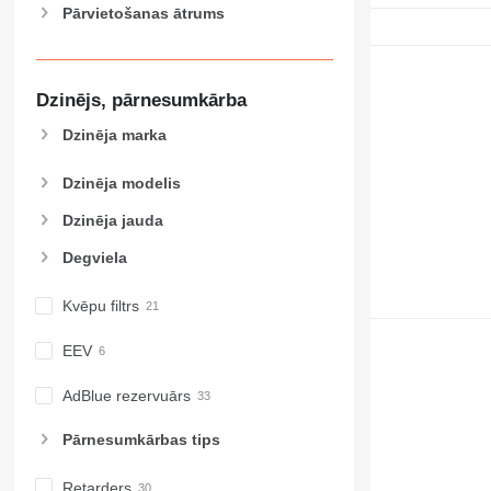
CB
Pārvietošanas ātrums
CS
D series
E-series
Dzinējs, pārnesumkārba
F-series
Dzinēja marka
GC
IT
Dzinēja modelis
M-series
MH
Dzinēja jauda
NR
Degviela
PM
RM
Kvēpu filtrs
EEV
AdBlue rezervuārs
Pārnesumkārbas tips
Retarders