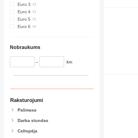
Euro 3
928
Euro 4
930
Euro 5
938
Euro 6
950
953
955
Nobraukums
962
963
–
km
966
972
973
980
982
Raksturojumi
988
Pašmasa
990
992
Darba stundas
AP
Celtspēja
C-series