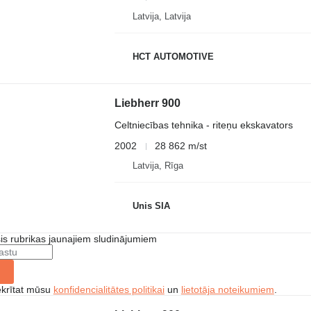
Latvija, Latvija
HCT AUTOMOTIVE
Liebherr 900
Celtniecības tehnika - riteņu ekskavators
2002
28 862 m/st
Latvija, Rīga
Unis SIA
šis rubrikas jaunajiem sludinājumiem
ekrītat mūsu
konfidencialitātes politikai
un
lietotāja noteikumiem
.