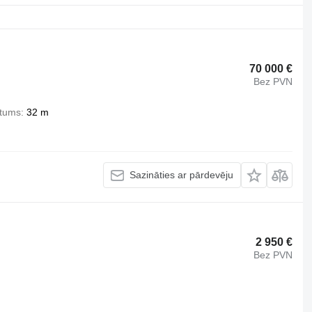
70 000 €
Bez PVN
stums
32 m
Sazināties ar pārdevēju
2 950 €
Bez PVN