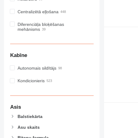
Centralizētā eļļošana
Diferenciāļa bloķēšanas
mehānisms
Kabīne
Autonomais sildītājs
Kondicionieris
Asis
Balstiekārta
Asu skaits
Riteņu formula