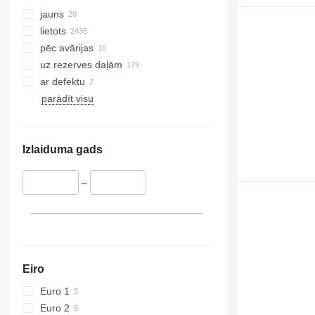
416
jauns
420
lietots
424
pēc avārijas
426
uz rezerves daļām
428
ar defektu
430
parādīt visu
432
434
444
Izlaiduma gads
589
826
–
906
907
908
910
914
Eiro
918
Euro 1
924
Euro 2
926