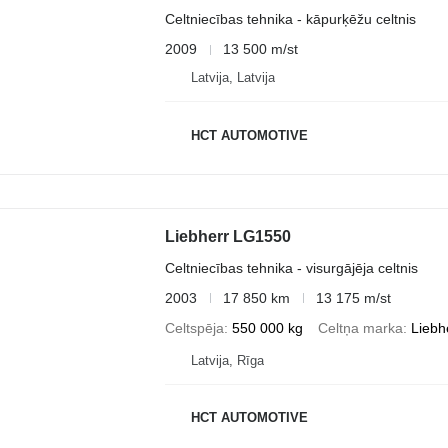
Celtniecības tehnika - kāpurķēžu celtnis
2009
13 500 m/st
Latvija, Latvija
HCT AUTOMOTIVE
Liebherr LG1550
Celtniecības tehnika - visurgājēja celtnis
2003
17 850 km
13 175 m/st
Celtspēja
550 000 kg
Celtņa marka
Liebh
Latvija, Rīga
HCT AUTOMOTIVE