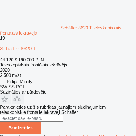
Schäffer 8620 T teleskopiskais
frontālais iekrāvējs
19
Schäffer 8620 T
44 120 €
190 000 PLN
Teleskopiskais frontālais iekrāvējs
2020
2 500 m/st
Polija, Mordy
SWISS-POL
Sazināties ar pārdevēju
Parakstieties uz šis rubrikas jaunajiem sludinājumiem
teleskopiskie frontālie iekrāvēji
Schäffer
Parakstīties