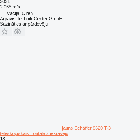
2021
2 065 m/st
Vācija, Olfen
Agravis Technik Center GmbH
Sazināties ar pārdevēju
jauns Schäffer 8620 T-3
teleskopiskais frontālais iekrāvējs
13