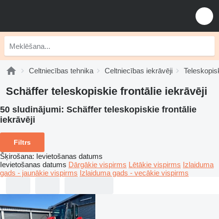
Celtniecības tehnika
Celtniecības iekrāvēji
Teleskopisk
Schäffer teleskopiskie frontālie iekrāvēji
50 sludinājumi:
Schäffer teleskopiskie frontālie
iekrāvēji
Filtrs
Šķirošana
:
Ievietošanas datums
Ievietošanas datums
Dārgākie vispirms
Lētākie vispirms
Izlaiduma
gads - jaunākie vispirms
Izlaiduma gads - vecākie vispirms