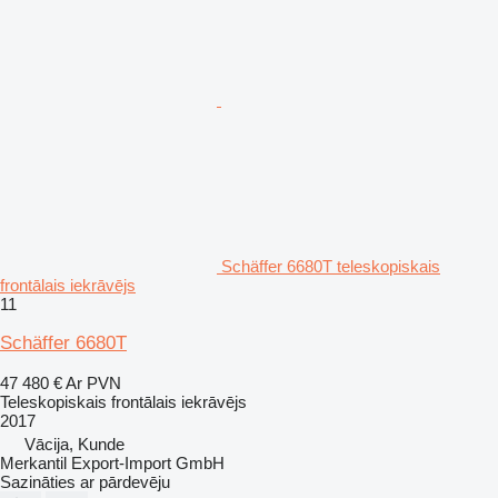
Schäffer 6680T teleskopiskais
frontālais iekrāvējs
11
Schäffer 6680T
47 480 €
Ar PVN
Teleskopiskais frontālais iekrāvējs
2017
Vācija, Kunde
Merkantil Export-Import GmbH
Sazināties ar pārdevēju