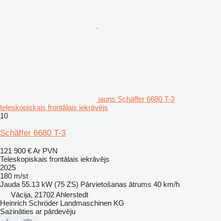
jauns Schäffer 6680 T-3
teleskopiskais frontālais iekrāvējs
10
Schäffer 6680 T-3
121 900 €
Ar PVN
Teleskopiskais frontālais iekrāvējs
2025
180 m/st
Jauda
55.13 kW (75 ZS)
Pārvietošanas ātrums
40 km/h
Vācija, 21702 Ahlerstedt
Heinrich Schröder Landmaschinen KG
Sazināties ar pārdevēju