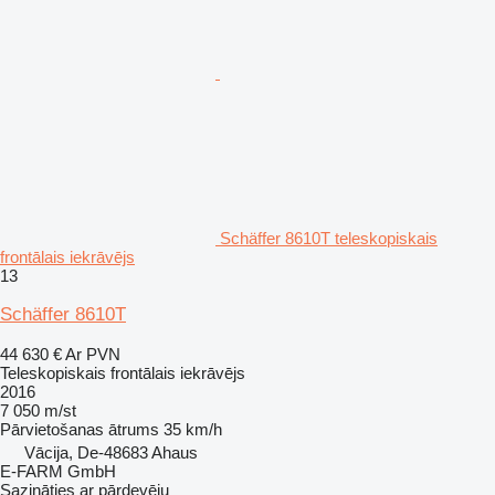
Schäffer 8610T teleskopiskais
frontālais iekrāvējs
13
Schäffer 8610T
44 630 €
Ar PVN
Teleskopiskais frontālais iekrāvējs
2016
7 050 m/st
Pārvietošanas ātrums
35 km/h
Vācija, De-48683 Ahaus
E-FARM GmbH
Sazināties ar pārdevēju