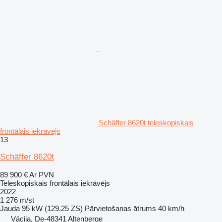
Schäffer 8620t teleskopiskais
frontālais iekrāvējs
13
Schäffer 8620t
89 900 €
Ar PVN
Teleskopiskais frontālais iekrāvējs
2022
1 276 m/st
Jauda
95 kW (129.25 ZS)
Pārvietošanas ātrums
40 km/h
Vācija, De-48341 Altenberge