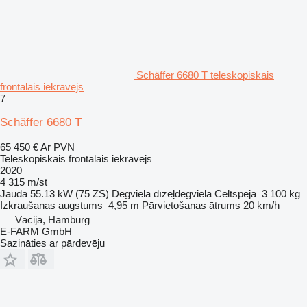
Schäffer 6680 T teleskopiskais
frontālais iekrāvējs
7
Schäffer 6680 T
65 450 €
Ar PVN
Teleskopiskais frontālais iekrāvējs
2020
4 315 m/st
Jauda
55.13 kW (75 ZS)
Degviela
dīzeļdegviela
Celtspēja
3 100 kg
Izkraušanas augstums
4,95 m
Pārvietošanas ātrums
20 km/h
Vācija, Hamburg
E-FARM GmbH
Sazināties ar pārdevēju