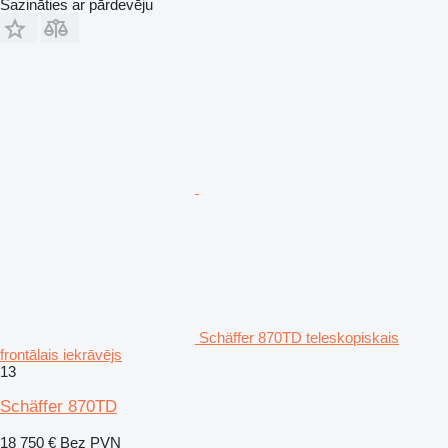
Sazināties ar pārdevēju
Schäffer 870TD teleskopiskais
frontālais iekrāvējs
13
Schäffer 870TD
18 750 €
Bez PVN